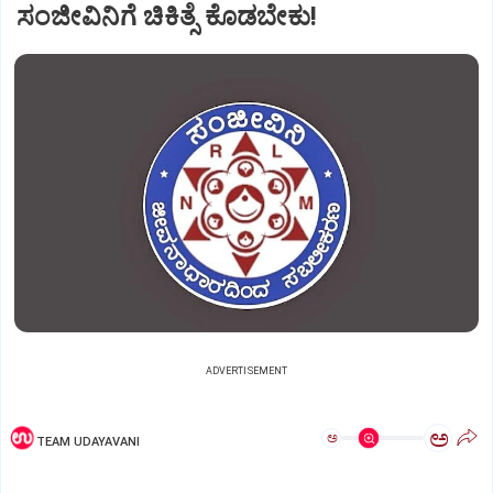
ಸಂಜೀವಿನಿಗೆ ಚಿಕಿತ್ಸೆ ಕೊಡಬೇಕು!
ADVERTISEMENT
ಅ
ಅ
TEAM UDAYAVANI