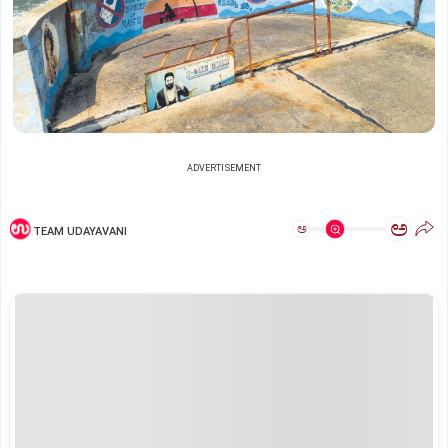
ADVERTISEMENT
ಅ
ಅ
TEAM UDAYAVANI