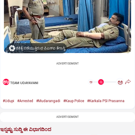
ಚಿಕಿತ್ಸೆ ಪಡೆಯುತ್ತಿರುವ ಪಿಎಸ್ಐ ತೇಜಸ್ವಿ
ADVERTISEMENT
ಅ
ಅ
TEAM UDAYAVANI
#Udupi
#Arrested
#Mudarangadi
#Kaup Police
#Karkala PSI Prasanna
ADVERTISEMENT
ಇನ್ನಷ್ಟು ಸುದ್ದಿ ಈ ವಿಭಾಗದಿಂದ