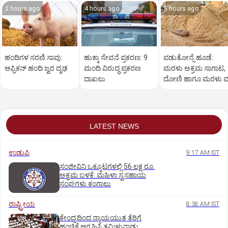
2 hours ago
4 hours ago
5 hours ago
ಹಂದಿಗಳ ಸರಣಿ ಸಾವು:
ಹುಕ್ಕಾ ಸೇವನೆ ಪ್ರಕರಣ: 9
ಪಡುತೋನ್ಸೆ ಹೂಡೆ:
ಆಫ್ರಿಕನ್‌ ಹಂದಿ ಜ್ವರ ದೃಢ
ಮಂದಿ ವಿರುದ್ಧ ಪ್ರಕರಣ
ಮರಳು ಅಕ್ರಮ ಸಾಗಾಟ,
ದಾಖಲು
ದೋಣಿ ಹಾಗೂ ಮರಳು 
LATEST NEWS
ಉಡುಪಿ
9:17 AM IST
ಸಂಜೀವಿನಿ ಒಕ್ಕೂಟಗಳಲ್ಲಿ 56 ಲಕ್ಷ ರೂ.
ಅಕ್ರಮ ಬಳಕೆ: ಮಹಿಳಾ ಸ್ವಸಹಾಯ
ಸಂಘಗಳು ಕಂಗಾಲು
ರಾಷ್ಟ್ರೀಯ
8:38 AM IST
ಕೇಂದ್ರದಿಂದ ನ್ಯಾಯಯುತ ತೆರಿಗೆ
ಹಂಚಿಕೆ ಆಗ್ರಹಿಸಿ ತಮಿಳುನಾಡು