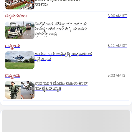
ನಿರ್ಣಯ
ಚಿಕ್ಕಮಗಳೂರು
8:30 AM IST
ಕೊಟ್ಟಿಗೆಹಾರ: ಪೆಟ್ರೋಲ್ ಬಂಕ್ ಬಳಿ
ನಿಂತಿದ್ದ ಲಾರಿಗೆ ಕಾರು ಡಿಕ್ಕಿ: ಮೂವರು
ಸ್ಥಳದಲ್ಲೇ ಸಾವು
ರಾಷ್ಟ್ರೀಯ
8:22 AM IST
ಹಾರುವ ಕಾರು ಅಭಿವೃದ್ಧಿ: ಉತ್ತರಾಖಂಡ
ವ್ಯಕ್ತಿ ಸಾಧನೆ
ರಾಷ್ಟ್ರೀಯ
8:03 AM IST
ಭಾವನಾರಿಗೆ ಮೊದಲ ಮಹಿಳಾ ಟಾಪ್‌
ಗನ್‌ ಫೈಟರ್‌ ಖ್ಯಾತಿ