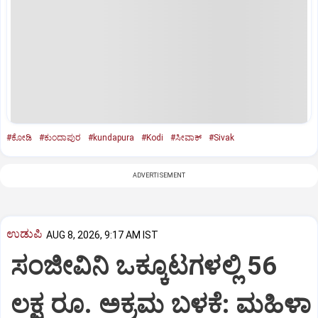
#ಕೋಡಿ
#ಕುಂದಾಪುರ
#kundapura
#Kodi
#ಸೀವಾಕ್‌
#Sivak
ADVERTISEMENT
ಉಡುಪಿ
AUG 8, 2026, 9:17 AM IST
ಸಂಜೀವಿನಿ ಒಕ್ಕೂಟಗಳಲ್ಲಿ 56
ಲಕ್ಷ ರೂ. ಅಕ್ರಮ ಬಳಕೆ: ಮಹಿಳಾ