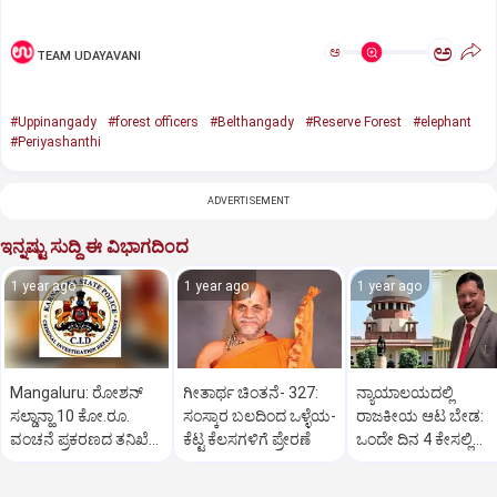
ಅ
ಅ
TEAM UDAYAVANI
#Uppinangady
#forest officers
#Belthangady
#Reserve Forest
#elephant
#Periyashanthi
ADVERTISEMENT
ಇನ್ನಷ್ಟು ಸುದ್ದಿ ಈ ವಿಭಾಗದಿಂದ
1 year ago
1 year ago
1 year ago
Mangaluru: ರೋಶನ್‌
ಗೀತಾರ್ಥ ಚಿಂತನೆ- 327:
ನ್ಯಾಯಾಲಯದಲ್ಲಿ
ಸಲ್ಡಾನ್ಹಾ 10 ಕೋ.ರೂ.
ಸಂಸ್ಕಾರ ಬಲದಿಂದ ಒಳ್ಳೆಯ-
ರಾಜಕೀಯ ಆಟ ಬೇಡ:
ವಂಚನೆ ಪ್ರಕರಣದ ತನಿಖೆ
ಕೆಟ್ಟ ಕೆಲಸಗಳಿಗೆ ಪ್ರೇರಣೆ
ಒಂದೇ ದಿನ 4 ಕೇಸಲ್ಲಿ
ಸಿಐಡಿಗೆ ವರ್ಗ
ಸುಪ್ರೀಂಕೋರ್ಟ್‌ ಅಭಿಮ