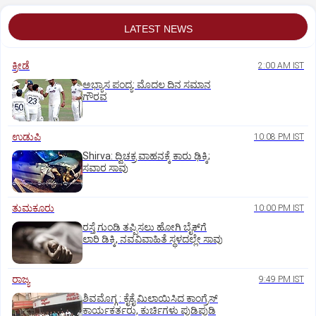
LATEST NEWS
ಕ್ರೀಡೆ
2:00 AM IST
ಅಭ್ಯಾಸ ಪಂದ್ಯ: ಮೊದಲ ದಿನ ಸಮಾನ
ಗೌರವ
ಉಡುಪಿ
10:08 PM IST
Shirva: ದ್ವಿಚಕ್ರ ವಾಹನಕ್ಕೆ ಕಾರು ಢಿಕ್ಕಿ;
ಸವಾರ ಸಾವು
ತುಮಕೂರು
10:00 PM IST
ರಸ್ತೆ ಗುಂಡಿ ತಪ್ಪಿಸಲು ಹೋಗಿ ಬೈಕ್‌ಗೆ
ಲಾರಿ ಡಿಕ್ಕಿ, ನವವಿವಾಹಿತೆ ಸ್ಥಳದಲ್ಲೇ ಸಾವು
ರಾಜ್ಯ
9:49 PM IST
ಶಿವಮೊಗ್ಗ : ಕೈಕೈ ಮಿಲಾಯಿಸಿದ ಕಾಂಗ್ರೆಸ್
ಕಾರ್ಯಕರ್ತರು, ಕುರ್ಚಿಗಳು ಪುಡಿಪುಡಿ