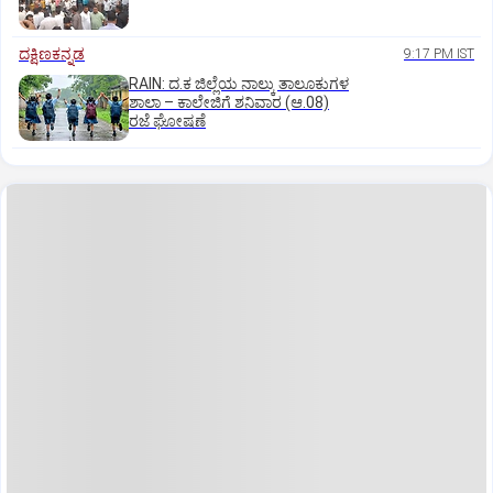
ದಕ್ಷಿಣಕನ್ನಡ
9:17 PM IST
RAIN: ದ.ಕ ಜಿಲ್ಲೆಯ ನಾಲ್ಕು ತಾಲೂಕುಗಳ
ಶಾಲಾ – ಕಾಲೇಜಿಗೆ ಶನಿವಾರ (ಆ.08)
ರಜೆ ಘೋಷಣೆ