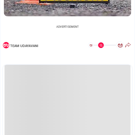
ADVERTISEMENT
ಅ
ಅ
TEAM UDAYAVANI