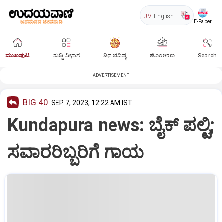
UV
English
E-Paper
ಮುಖಪುಟ
ಸುದ್ದಿ ವಿಭಾಗ
ದಿನ ಭವಿಷ್ಯ
ಹೊಂಗಿರಣ
Search
ADVERTISEMENT
BIG 40
SEP 7, 2023, 12:22 AM IST
Kundapura news: ಬೈಕ್‌ ಪಲ್ಟಿ;
ಸವಾರರಿಬ್ಬರಿಗೆ ಗಾಯ