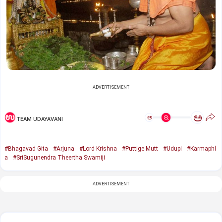
ADVERTISEMENT
ಅ
ಅ
TEAM UDAYAVANI
#Bhagavad Gita
#Arjuna
#Lord Krishna
#Puttige Mutt
#Udupi
#Karmaphl
a
#SriSugunendra Theertha Swamiji
ADVERTISEMENT