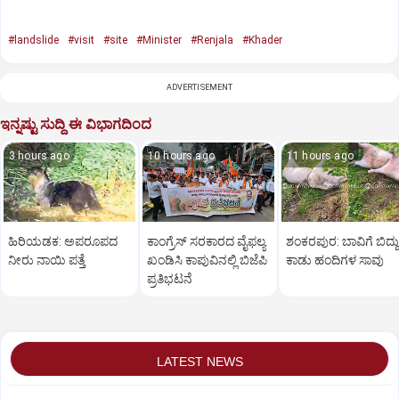
#landslide
#visit
#site
#Minister
#Renjala
#Khader
ADVERTISEMENT
ಇನ್ನಷ್ಟು ಸುದ್ದಿ ಈ ವಿಭಾಗದಿಂದ
3 hours ago
10 hours ago
11 hours ago
ಹಿರಿಯಡಕ: ಅಪರೂಪದ
ಕಾಂಗ್ರೆಸ್ ಸರಕಾರದ ವೈಫಲ್ಯ
ಶಂಕರಪುರ: ಬಾವಿಗೆ ಬಿದ್ದು
ನೀರು ನಾಯಿ ಪತ್ತೆ
ಖಂಡಿಸಿ ಕಾಪುವಿನಲ್ಲಿ ಬಿಜೆಪಿ
ಕಾಡು ಹಂದಿಗಳ ಸಾವು
ಪ್ರತಿಭಟನೆ
LATEST NEWS