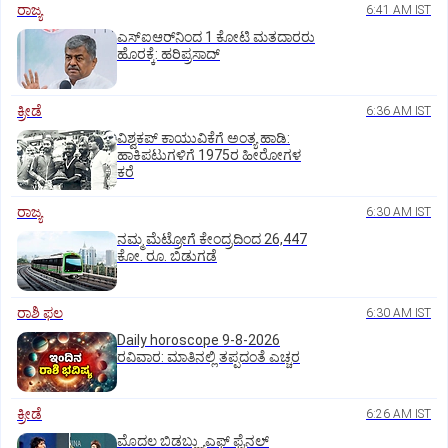
ರಾಜ್ಯ
6:41 AM IST
ಎಸ್‌ಐಆರ್‌ನಿಂದ 1 ಕೋಟಿ ಮತದಾರರು
ಹೊರಕ್ಕೆ: ಹರಿಪ್ರಸಾದ್‌
ಕ್ರೀಡೆ
6:36 AM IST
ವಿಶ್ವಕಪ್‌ ಕಾಯುವಿಕೆಗೆ ಅಂತ್ಯ ಹಾಡಿ:
ಹಾಕಿಪಟುಗಳಿಗೆ 1975ರ ಹೀರೋಗಳ
ಕರೆ
ರಾಜ್ಯ
6:30 AM IST
ನಮ್ಮ ಮೆಟ್ರೋಗೆ ಕೇಂದ್ರದಿಂದ 26,447
ಕೋ. ರೂ. ಬಿಡುಗಡೆ
ರಾಶಿ ಫಲ
6:30 AM IST
Daily horoscope 9-8-2026
ರವಿವಾರ‌: ಮಾತಿನಲ್ಲಿ ತಪ್ಪದಂತೆ ಎಚ್ಚರ
ಕ್ರೀಡೆ
6:26 AM IST
ಮೊದಲ ಬಿಡಬ್ಲ್ಯುಎಫ್‌ ಫೈನಲ್‌