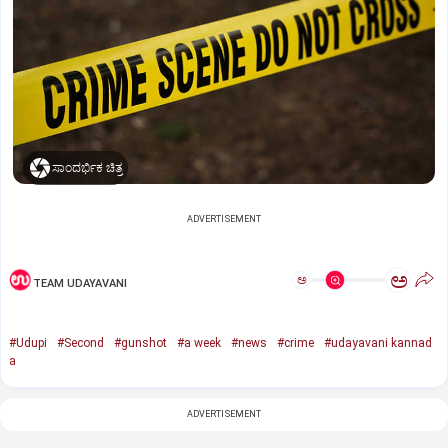
ಸಾಂದರ್ಭಿಕ ಚಿತ್ರ
ADVERTISEMENT
ಅ
ಅ
TEAM UDAYAVANI
#Udupi
#Second
#gunshot
#a week
#news
#crime
#udayavani kannad
a
ADVERTISEMENT