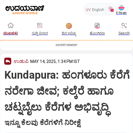
UV
English
E-Paper
ಮುಖಪುಟ
ಸುದ್ದಿ ವಿಭಾಗ
ದಿನ ಭವಿಷ್ಯ
ಹೊಂಗಿರಣ
Search
ADVERTISEMENT
ಉಡುಪಿ
MAY 14, 2025, 1:34 PM IST
Kundapura: ಹಂಗಳೂರು ಕೆರೆಗೆ
ನರೇಗಾ ಜೀವ; ಕಲ್ಕೆರೆ ಹಾಗೂ
ಚಟ್ನಬೈಲು ಕೆರೆಗಳ ಅಭಿವೃದ್ಧಿ
ಇನ್ನೂ ಕೆಲವು ಕೆರೆಗಳಿಗೆ ನಿರೀಕ್ಷೆ