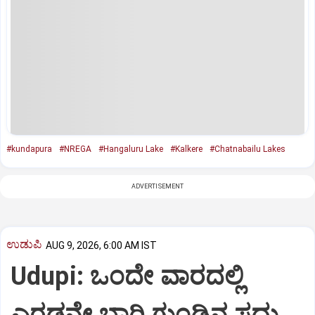
#kundapura
#NREGA
#Hangaluru Lake
#Kalkere
#Chatnabailu Lakes
ADVERTISEMENT
ಉಡುಪಿ
AUG 9, 2026, 6:00 AM IST
Udupi: ಒಂದೇ ವಾರದಲ್ಲಿ
ಎರಡನೇ ಬಾರಿ ಗುಂಡಿನ ಸದ್ದು