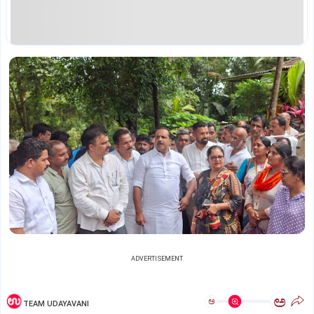
ADVERTISEMENT
ಅ
ಅ
TEAM UDAYAVANI