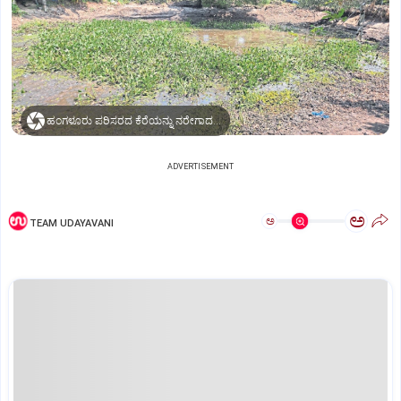
ಹಂಗಳೂರು ಪರಿಸರದ ಕೆರೆಯನ್ನು ನರೇಗಾದಡಿ ಹೂಳೆತ್ತಲಾಗುತ್ತಿದೆ.
ADVERTISEMENT
ಅ
ಅ
TEAM UDAYAVANI