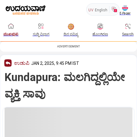
UV
English
E-Paper
ಮುಖಪುಟ
ಸುದ್ದಿ ವಿಭಾಗ
ದಿನ ಭವಿಷ್ಯ
ಹೊಂಗಿರಣ
Search
ADVERTISEMENT
ಉಡುಪಿ
JAN 2, 2025, 9:45 PM IST
Kundapura: ಮಲಗಿದ್ದಲ್ಲಿಯೇ
ವ್ಯಕ್ತಿ ಸಾವು