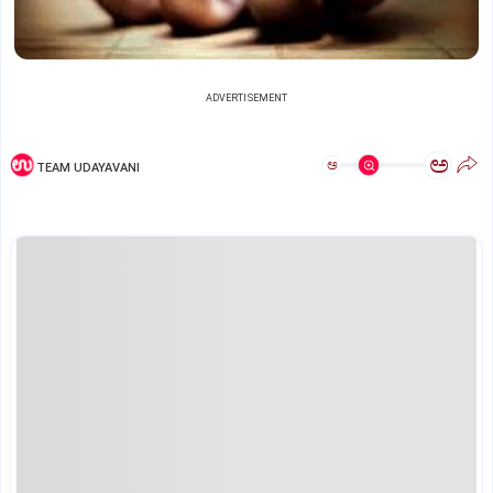
ADVERTISEMENT
ಅ
ಅ
TEAM UDAYAVANI