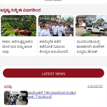
ADVERTISEMENT
ಇನ್ನಷ್ಟು ಸುದ್ದಿ ಈ ವಿಭಾಗದಿಂದ
8 hours ago
9 hours ago
10 hours ago
Hebri: ಚಲಿಸುತ್ತಿದ್ದ ಕಾರಿನ
ಕಡಲ್ಕೊರೆತ ತಡೆಗೆ
ಮುದರಂಗಡಿಯಲ್ಲಿ
ಮೇಲೆ ಮರ ಬಿದ್ದು ಚಾಲಕ
ತಡೆಗೋಡೆ ನಿರ್ಮಾಣ:
ಹಾಡಹಗಲೇ ಶೂಟೌಟ್:‌
ಸಾವು
ಕೇಂದ್ರದ ಅನುಮೋದನೆ
ಉದ್ಯಮಿ ಡೇವಿಡ್‌
ದೊರೆತ ತಕ್ಷಣ
ಡಿಸೋಜಾಗೆ ಗುಂಡಿಕ್ಕಿ ಹತ್ಯ
ಕಾಮಗಾರಿ:ಸಚಿವ ಖಾದರ್
LATEST NEWS
ಜಗತ್ತು
3:00 AM IST
ಥಾಯ್ಲೆಂಡಲ್ಲಿ 14ರ ಬಾಲಕನಿಂದ ಗುಂಡಿನ
ದಾಳಿ: 7 ಮಂದಿ ಬಲಿ