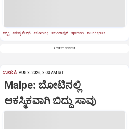
#ವ್ಯಕ್ತಿ
#ಮದ್ಯ ಸೇವನೆ
#sleeping
#ಕುಂದಾಪುರ
#person
#kundapura
ADVERTISEMENT
ಉಡುಪಿ
AUG 8, 2026, 3:00 AM IST
Malpe: ಬೋಟಿನಲ್ಲಿ
ಆಕಸ್ಮಿಕವಾಗಿ ಬಿದ್ದು ಸಾವು