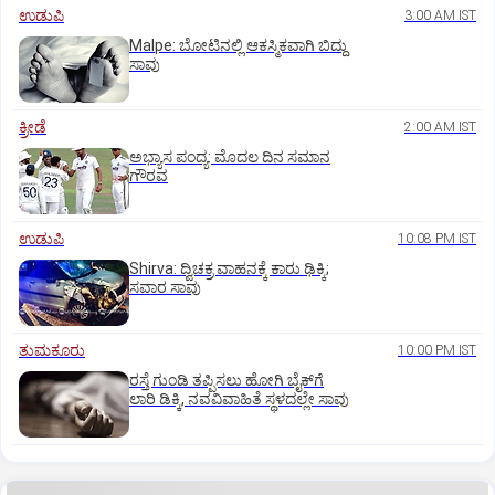
ಉಡುಪಿ
3:00 AM IST
Malpe: ಬೋಟಿನಲ್ಲಿ ಆಕಸ್ಮಿಕವಾಗಿ ಬಿದ್ದು
ಸಾವು
ಕ್ರೀಡೆ
2:00 AM IST
ಅಭ್ಯಾಸ ಪಂದ್ಯ: ಮೊದಲ ದಿನ ಸಮಾನ
ಗೌರವ
ಉಡುಪಿ
10:08 PM IST
Shirva: ದ್ವಿಚಕ್ರ ವಾಹನಕ್ಕೆ ಕಾರು ಢಿಕ್ಕಿ;
ಸವಾರ ಸಾವು
ತುಮಕೂರು
10:00 PM IST
ರಸ್ತೆ ಗುಂಡಿ ತಪ್ಪಿಸಲು ಹೋಗಿ ಬೈಕ್‌ಗೆ
ಲಾರಿ ಡಿಕ್ಕಿ, ನವವಿವಾಹಿತೆ ಸ್ಥಳದಲ್ಲೇ ಸಾವು