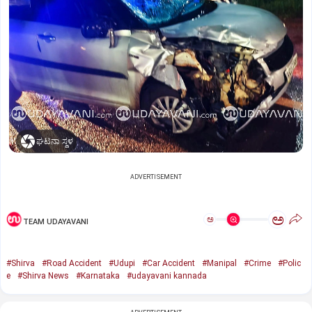
ಘಟನಾ ಸ್ಥಳ
ADVERTISEMENT
ಅ
ಅ
TEAM UDAYAVANI
#Shirva
#Road Accident
#Udupi
#Car Accident
#Manipal
#Crime
#Polic
e
#Shirva News
#Karnataka
#udayavani kannada