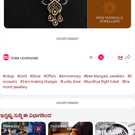
ADVERTISEMENT
ಅ
ಅ
TEAM UDAYAVANI
#Udupi
#Gold
#Silver
#Offers
#Anniversary
#New Mangala Jewellers
#D
iscounts
#Zero making charges
#Lucky draw
#Ayodhya flight ticket
#Dia
mond jewellery
ADVERTISEMENT
ಇನ್ನಷ್ಟು ಸುದ್ದಿ ಈ ವಿಭಾಗದಿಂದ
Yesterday
Yesterday
Yesterday