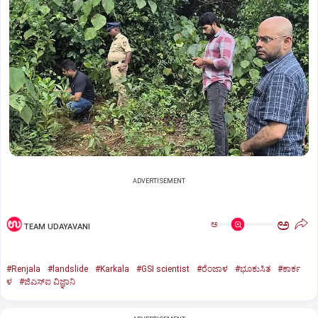
ADVERTISEMENT
ಅ
ಅ
TEAM UDAYAVANI
#Renjala
#landslide
#Karkala
#GSI scientist
#ರೆಂಜಾಳ
#ಭೂಕುಸಿತ
#ಕಾರ್ಕ
ಳ
#ಜಿಎಸ್‌ಐ ವಿಜ್ಞಾನಿ