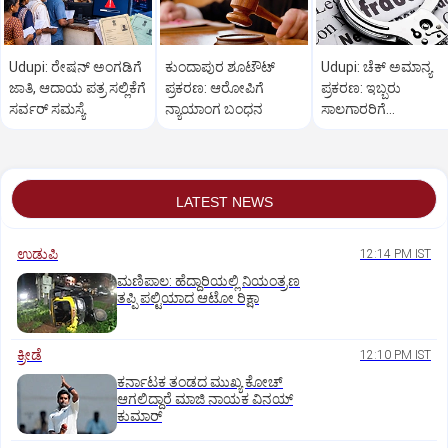
Udupi: ರೇಷನ್‌ ಅಂಗಡಿಗೆ
ಕುಂದಾಪುರ ಶೂಟೌಟ್
Udupi: ಚೆಕ್ ಅಮಾನ್ಯ
ಜಾತಿ, ಆದಾಯ ಪತ್ರ ಸಲ್ಲಿಕೆಗೆ
ಪ್ರಕರಣ: ಆರೋಪಿಗೆ
ಪ್ರಕರಣ: ಇಬ್ಬರು
ಸರ್ವರ್‌ ಸಮಸ್ಯೆ
ನ್ಯಾಯಾಂಗ ಬಂಧನ
ಸಾಲಗಾರರಿಗೆ
ನ್ಯಾಯಾಲಯದಿಂದ ಶಿಕ್ಷೆ
LATEST NEWS
ಉಡುಪಿ
12:14 PM IST
ಮಣಿಪಾಲ: ಹೆದ್ದಾರಿಯಲ್ಲಿ ನಿಯಂತ್ರಣ
ತಪ್ಪಿ ಪಲ್ಟಿಯಾದ ಆಟೋ ರಿಕ್ಷಾ
ಕ್ರೀಡೆ
12:10 PM IST
ಕರ್ನಾಟಕ ತಂಡದ ಮುಖ್ಯ ಕೋಚ್‌
ಆಗಲಿದ್ದಾರೆ ಮಾಜಿ ನಾಯಕ ವಿನಯ್‌
ಕುಮಾರ್