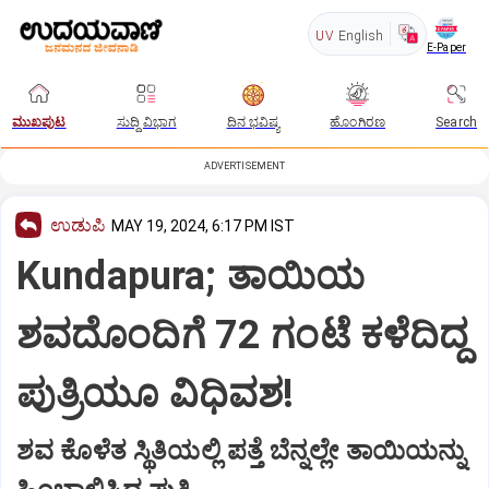
UV
English
E-Paper
ಮುಖಪುಟ
ಸುದ್ದಿ ವಿಭಾಗ
ದಿನ ಭವಿಷ್ಯ
ಹೊಂಗಿರಣ
Search
ADVERTISEMENT
ಉಡುಪಿ
MAY 19, 2024, 6:17 PM IST
Kundapura; ತಾಯಿಯ
ಶವದೊಂದಿಗೆ 72 ಗಂಟೆ ಕಳೆದಿದ್ದ
ಪುತ್ರಿಯೂ ವಿಧಿವಶ!
ಶವ ಕೊಳೆತ ಸ್ಥಿತಿಯಲ್ಲಿ ಪತ್ತೆ ಬೆನ್ನಲ್ಲೇ ತಾಯಿಯನ್ನು