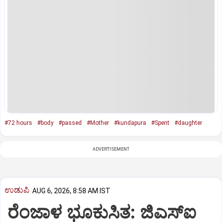
#72 hours
#body
#passed
#Mother
#kundapura
#Spent
#daughter
ADVERTISEMENT
ಉಡುಪಿ
AUG 6, 2026, 8:58 AM IST
ರೆಂಜಾಳ ಭೂಕುಸಿತ: ಜಿಎಸ್‌ಐ