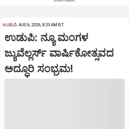
ADVERTISEMENT
ಉಡುಪಿ
AUG 6, 2026, 8:33 AM IST
ಉಡುಪಿ: ನ್ಯೂ ಮಂಗಳ
ಜ್ಯುವೆಲ್ಲರ್ಸ್ ವಾರ್ಷಿಕೋತ್ಸವದ
ಅದ್ಧೂರಿ ಸಂಭ್ರಮ!