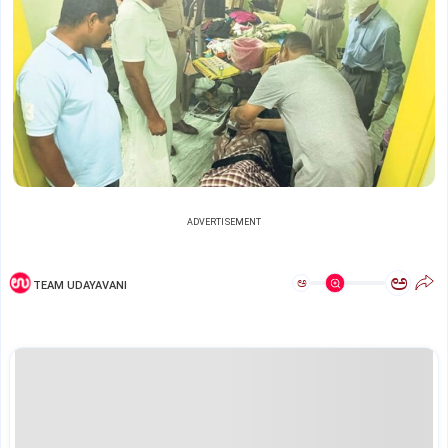
ADVERTISEMENT
ಅ
ಅ
TEAM UDAYAVANI