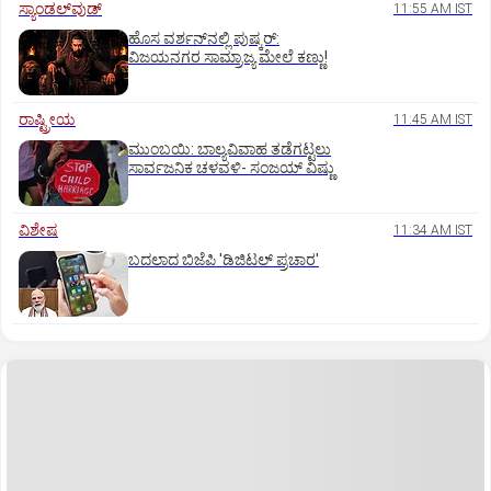
ಸ್ಯಾಂಡಲ್‌ವುಡ್‌
11:55 AM IST
ಹೊಸ ವರ್ಶನ್‌ನಲ್ಲಿ ಪುಷ್ಕರ್‌:
ವಿಜಯನಗರ ಸಾಮ್ರಾಜ್ಯ ಮೇಲೆ ಕಣ್ಣು!
ರಾಷ್ಟ್ರೀಯ
11:45 AM IST
ಮುಂಬಯಿ: ಬಾಲ್ಯವಿವಾಹ ತಡೆಗಟ್ಟಲು
ಸಾರ್ವಜನಿಕ ಚಳವಳಿ- ಸಂಜಯ್‌ ವಿಷ್ಣು
ವಿಶೇಷ
11:34 AM IST
ಬದಲಾದ ಬಿಜೆಪಿ 'ಡಿಜಿಟಲ್‌ ಪ್ರಚಾರ'