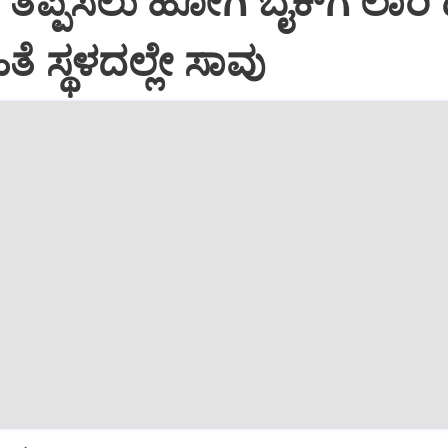
ಿ ತಪ್ಪಿಸಲು ಹೋಗಿ ಬೈಕ್‌ಗೆ ಲಾರಿ ಡಿ
ೆ ಸ್ಥಳದಲ್ಲೇ ಸಾವು