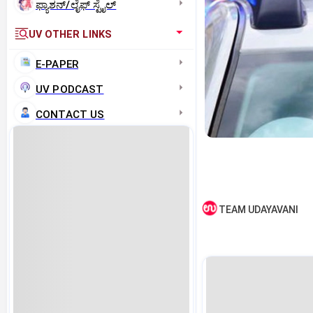
ಫ್ಯಾಶನ್/ಲೈಫ್‌ ಸ್ಟೈಲ್
UV OTHER LINKS
E-PAPER
UV PODCAST
CONTACT US
TEAM UDAYAVANI