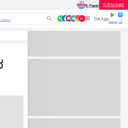
SUBSCRIBE
E-Paper
Get App
h News
Android
iOS
ರ