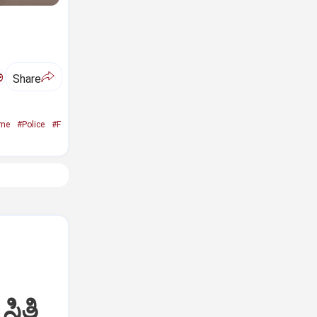
ಅ
Share
ime
#Police
#F
ಥಿತಿ