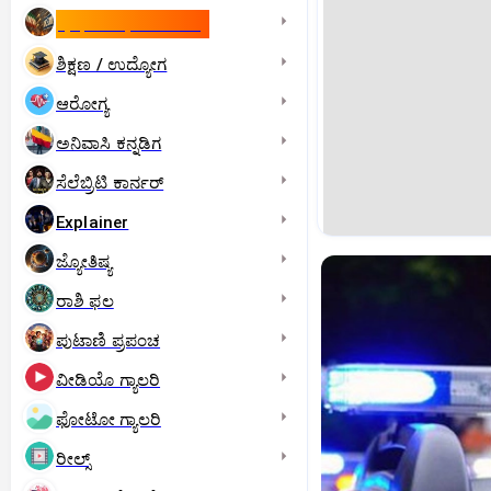
ಇಸ್ರೇಲ್- ಇರಾನ್‌ ಯುದ್ಧ
ಶಿಕ್ಷಣ / ಉದ್ಯೋಗ
ಆರೋಗ್ಯ
ಅನಿವಾಸಿ ಕನ್ನಡಿಗ
ಸೆಲೆಬ್ರಿಟಿ ಕಾರ್ನರ್‌
Explainer
ಜ್ಯೋತಿಷ್ಯ
ರಾಶಿ ಫಲ
ಪುಟಾಣಿ ಪ್ರಪಂಚ
ವೀಡಿಯೊ ಗ್ಯಾಲರಿ
ಫೋಟೋ ಗ್ಯಾಲರಿ
ರೀಲ್ಸ್