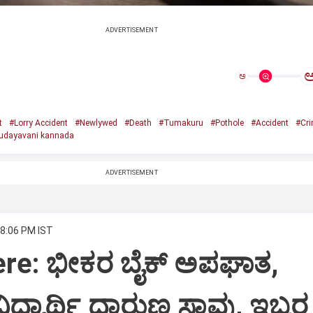
ADVERTISEMENT
ಅ
t
#Lorry Accident
#Newlywed
#Death
#Tumakuru
#Pothole
#Accident
#Cr
udayavani kannada
ADVERTISEMENT
 8:06 PM IST
ere: ಭೀಕರ ಬೈಕ್ ಅಪಘಾತ,
ದ್ಯಾರ್ಥಿ ದಾರುಣ ಸಾವು, ಇಬ್ಬರ ಸ್