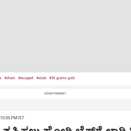
s
#chain
#escaped
#stole
#30 grams gold
ADVERTISEMENT
 10:00 PM IST