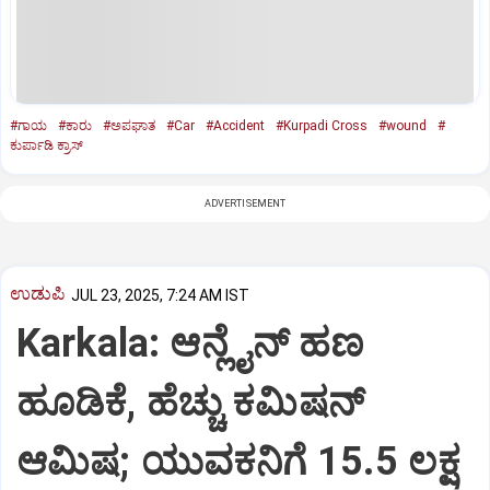
#ಗಾಯ
#ಕಾರು
#ಅಪಘಾತ
#Car
#Accident
#Kurpadi Cross
#wound
#
ಕುರ್ಪಾಡಿ ಕ್ರಾಸ್‌
ADVERTISEMENT
ಉಡುಪಿ
JUL 23, 2025, 7:24 AM IST
Karkala: ಆನ್ಲೈನ್‌ ಹಣ
ಹೂಡಿಕೆ, ಹೆಚ್ಚು ಕಮಿಷನ್‌
ಆಮಿಷ; ಯುವಕನಿಗೆ 15.5 ಲಕ್ಷ