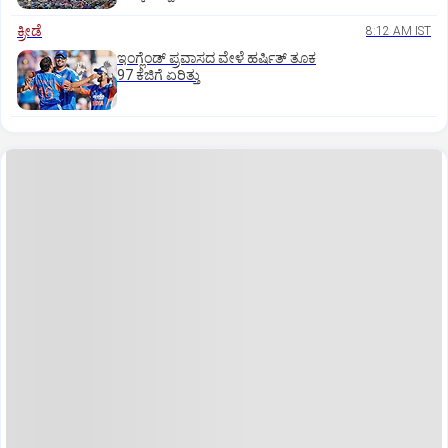
ಕ್ರೀಡೆ
8:12 AM IST
ಇಂಗ್ಲೆಂಡ್‌ ಪ್ರವಾಸದ ವೇಳೆ ಹರ್ಷಿತ್‌ ತೂಕ
97 ಕೆಜಿಗೆ ಏರಿತ್ತು