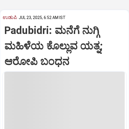
ಉಡುಪಿ
JUL 23, 2025, 6:52 AM IST
Padubidri: ಮನೆಗೆ ನುಗ್ಗಿ
ಮಹಿಳೆಯ ಕೊಲ್ಲುವ ಯತ್ನ;
ಆರೋಪಿ ಬಂಧನ