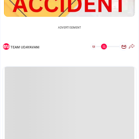
ADVERTISEMENT
ಅ
ಅ
TEAM UDAYAVANI