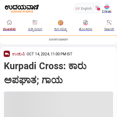
UV
English
E-Paper
ಮುಖಪುಟ
ಸುದ್ದಿ ವಿಭಾಗ
ದಿನ ಭವಿಷ್ಯ
ಹೊಂಗಿರಣ
Search
ADVERTISEMENT
ಉಡುಪಿ
OCT 14, 2024, 11:00 PM IST
Kurpadi Cross: ಕಾರು
ಅಪಘಾತ; ಗಾಯ