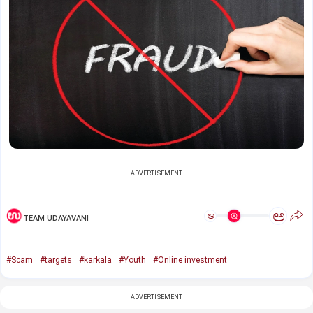
ADVERTISEMENT
ಅ
ಅ
TEAM UDAYAVANI
#Scam
#targets
#karkala
#Youth
#Online investment
ADVERTISEMENT