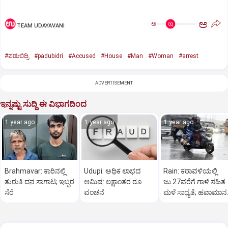
ಅ
ಅ
TEAM UDAYAVANI
#ಪಡುಬಿದ್ರಿ
#padubidri
#Accused
#House
#Man
#Woman
#arrest
ADVERTISEMENT
ಇನ್ನಷ್ಟು ಸುದ್ದಿ ಈ ವಿಭಾಗದಿಂದ
1 year ago
1 year ago
1 year ago
Brahmavar: ಕಾರಿನಲ್ಲಿ
Udupi: ಅಧಿಕ ಲಾಭದ
Rain: ಕರಾವಳಿಯಲ್ಲಿ
ತುರುಕಿ ದನ ಸಾಗಾಟ; ಇಬ್ಬರ
ಆಮಿಷ: ಲಕ್ಷಾಂತರ ರೂ.
ಜು.27ವರೆಗೆ ಗಾಳಿ ಸಹಿತ
ಸೆರೆ
ವಂಚನೆ
ಮಳೆ ಸಾಧ್ಯತೆ; ಹವಾಮಾನ
ಇಲಾಖೆ ಎಚ್ಚರಿಕೆ