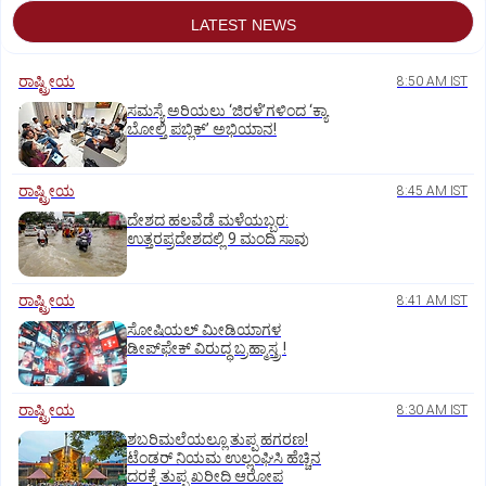
LATEST NEWS
ರಾಷ್ಟ್ರೀಯ
8:50 AM IST
ಸಮಸ್ಯೆ ಅರಿಯಲು ‘ಜಿರಳೆ’ಗಳಿಂದ ‘ಕ್ಯಾ
ಬೋಲ್ತಿ ಪಬ್ಲಿಕ್‌’ ಅಭಿಯಾನ!
ರಾಷ್ಟ್ರೀಯ
8:45 AM IST
ದೇಶದ ಹಲವೆಡೆ ಮಳೆಯಬ್ಬರ:
ಉತ್ತರಪ್ರದೇಶದಲ್ಲಿ 9 ಮಂದಿ ಸಾವು
ರಾಷ್ಟ್ರೀಯ
8:41 AM IST
ಸೋಷಿಯಲ್‌ ಮೀಡಿಯಾಗಳ
ಡೀಪ್‌ಫೇಕ್‌ ವಿರುದ್ಧ ಬ್ರಹ್ಮಾಸ್ತ್ರ !
ರಾಷ್ಟ್ರೀಯ
8:30 AM IST
ಶಬರಿಮಲೆಯಲ್ಲೂ ತುಪ್ಪ ಹಗರಣ!
ಟೆಂಡರ್‌ ನಿಯಮ ಉಲ್ಲಂಘಿಸಿ ಹೆಚ್ಚಿನ
ದರಕ್ಕೆ ತುಪ್ಪ ಖರೀದಿ ಆರೋಪ