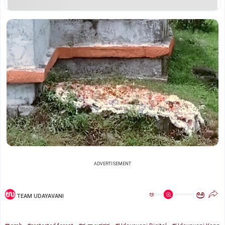
ADVERTISEMENT
ಅ
ಅ
TEAM UDAYAVANI