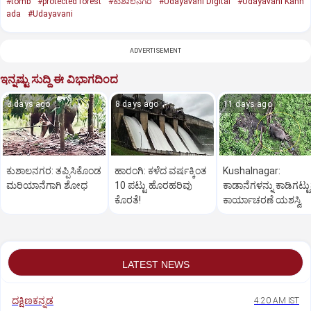
#tomb
#protected forest
#ಕುಶಾಲನಗರ
#Udayavani Digital
#Udayavani Kann
ada
#Udayavani
ADVERTISEMENT
ಇನ್ನಷ್ಟು ಸುದ್ದಿ ಈ ವಿಭಾಗದಿಂದ
8 days ago
8 days ago
11 days ago
ಕುಶಾಲನಗರ: ತಪ್ಪಿಸಿಕೊಂಡ
ಹಾರಂಗಿ: ಕಳೆದ ವರ್ಷಕ್ಕಿಂತ
Kushalnagar:
ಮರಿಯಾನೆಗಾಗಿ ಶೋಧ
10 ಪಟ್ಟು ಹೊರಹರಿವು
ಕಾಡಾನೆಗಳನ್ನು ಕಾಡಿಗಟ್ಟ
ಕೊರತೆ!
ಕಾರ್ಯಾಚರಣೆ ಯಶಸ್ವಿ
LATEST NEWS
ದಕ್ಷಿಣಕನ್ನಡ
4:20 AM IST