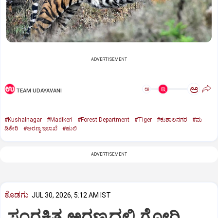
ADVERTISEMENT
ಅ
ಅ
TEAM UDAYAVANI
#Kushalnagar
#Madikeri
#Forest Department
#Tiger
#ಕುಶಾಲನಗರ
#ಮ
ಡಿಕೇರಿ
#ಅರಣ್ಯ ಇಲಾಖೆ
#ಹುಲಿ
ADVERTISEMENT
ಕೊಡಗು
JUL 30, 2026, 5:12 AM IST
ಸಂರಕ್ಷಿತ ಅರಣ್ಯದಲ್ಲಿ ಗೋರಿ