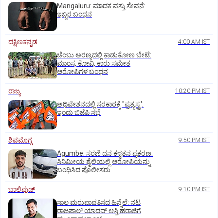
Mangaluru: ಮಾದಕ ವಸ್ತು ಸೇವನೆ:
ಇಬ್ಬರ ಬಂಧನ
ದಕ್ಷಿಣಕನ್ನಡ
4:00 AM IST
ಚೆಂಬು ಅರಣ್ಯದಲ್ಲಿ ಕಾಡುಕೋಣ ಬೇಟೆ:
ಮಾಂಸ, ಕೋವಿ, ಕಾರು ಸಮೇತ
ಆರೋಪಿಗಳ ಬಂಧನ
ರಾಜ್ಯ
10:20 PM IST
ಅಧಿವೇಶನದಲ್ಲಿ ಸರಕಾರಕ್ಕೆ "ಪ್ರತ್ಯಸ್ತ್ರ':
ಇಂದು ಬಿಜೆಪಿ ಸಭೆ
ಶಿವಮೊಗ್ಗ
9:50 PM IST
Agumbe: ಸರಣಿ ದನ ಕಳ್ಳತನ ಪ್ರಕರಣ:
ಸಿನಿಮೀಯ ಶೈಲಿಯಲ್ಲಿ ಆರೋಪಿಯನ್ನು
ಬಂಧಿಸಿದ ಪೊಲೀಸರು
ಬಾಲಿವುಡ್‌
9:10 PM IST
ಸಾಲ ಮರುಪಾವತಿಸದ ಹಿನ್ನೆಲೆ: ನಟ
ರಾಜಪಾಲ್ ಯಾದವ್‌ ಆಸ್ತಿ ಹರಾಜಿಗೆ