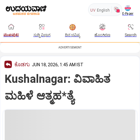
UV
English
E-Paper
ಮುಖಪುಟ
ಸುದ್ದಿ ವಿಭಾಗ
ದಿನ ಭವಿಷ್ಯ
ಹೊಂಗಿರಣ
Search
ADVERTISEMENT
ಕೊಡಗು
JUN 18, 2026, 1:45 AM IST
Kushalnagar: ವಿವಾಹಿತ
ಮಹಿಳೆ ಆತ್ಮಹ*ತ್ಯೆ