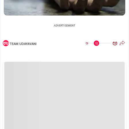
ADVERTISEMENT
ಅ
ಅ
TEAM UDAYAVANI