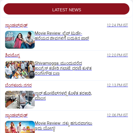
LATEST NEWS
ಸ್ಯಾಂಡಲ್‌ವುಡ್‌
12:24 PM IST
Movie Review: ಲೈಫ್‌ ಟುಡೇ-
ಹರೆಯದ ಜೀವಗಳಿಗೆ ಬದುಕಿನ ಪಾಠ!
ಶಿವಮೊಗ್ಗ
12:20 PM IST
Shivamogga: ಮುಂದುವರೆದ
ಕಾಂಗ್ರೆಸ್ ಕಚೇರಿ ಗಲಾಟೆ: ಧರಣಿ ಕುಳಿತ
ರಂಗೇಗೌಡ ಬಣ
ಬೆಂಗಳೂರು ನಗರ
12:13 PM IST
ಸ್ಟಾರ್‌ ಹೋಟೆಲ್‌ಗ‌ಳಲ್ಲಿ ಕೊಳೆತ ತರಕಾರಿ,
ಮಾಂಸ
ಸ್ಯಾಂಡಲ್‌ವುಡ್‌
12:06 PM IST
Movie Review: ನಕ್ಕು ಹಗುರವಾಗಲು
ಇದು ಯೋಗ್ಯ!