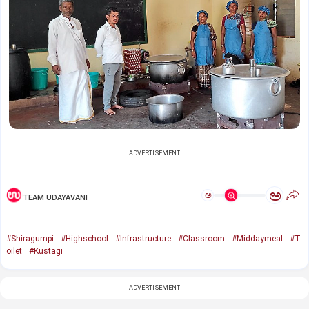
ADVERTISEMENT
ಅ
ಅ
TEAM UDAYAVANI
#Shiragumpi
#Highschool
#Infrastructure
#Classroom
#Middaymeal
#T
oilet
#Kustagi
ADVERTISEMENT