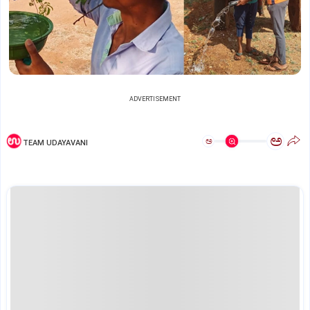
ADVERTISEMENT
ಅ
ಅ
TEAM UDAYAVANI