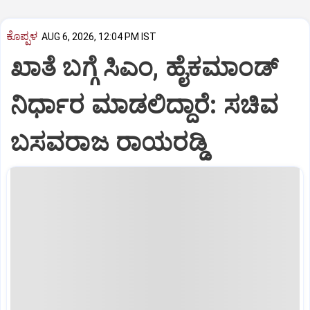
ಕೊಪ್ಪಳ
AUG 6, 2026, 12:04 PM IST
ಖಾತೆ ಬಗ್ಗೆ ಸಿಎಂ, ಹೈಕಮಾಂಡ್
ನಿರ್ಧಾರ ಮಾಡಲಿದ್ದಾರೆ: ಸಚಿವ
ಬಸವರಾಜ ರಾಯರಡ್ಡಿ