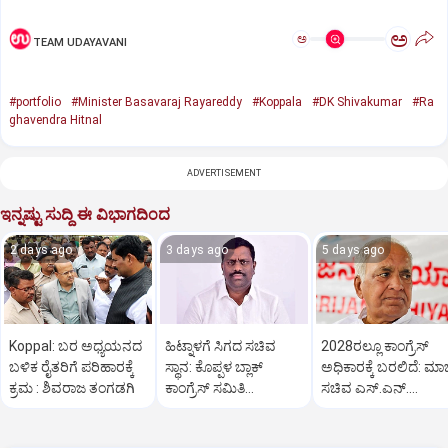
ಅ
ಅ
TEAM UDAYAVANI
#portfolio
#Minister Basavaraj Rayareddy
#Koppala
#DK Shivakumar
#Ra
ghavendra Hitnal
ADVERTISEMENT
ಇನ್ನಷ್ಟು ಸುದ್ದಿ ಈ ವಿಭಾಗದಿಂದ
2 days ago
3 days ago
5 days ago
Koppal: ಬರ ಅಧ್ಯಯನದ
ಹಿಟ್ನಾಳಗೆ ಸಿಗದ ಸಚಿವ
2028ರಲ್ಲೂ ಕಾಂಗ್ರೆಸ್
ಬಳಿಕ ರೈತರಿಗೆ ಪರಿಹಾರಕ್ಕೆ
ಸ್ಥಾನ: ಕೊಪ್ಪಳ ಬ್ಲಾಕ್
ಅಧಿಕಾರಕ್ಕೆ ಬರಲಿದೆ: ಮಾ
ಕ್ರಮ : ಶಿವರಾಜ ತಂಗಡಗಿ
ಕಾಂಗ್ರೆಸ್ ಸಮಿತಿ
ಸಚಿವ ಎಸ್.ಎನ್.
ಪದಾಧಿಕಾರಿಗಳ ರಾಜೀನಾಮೆ
ಬೋಸರಾಜು