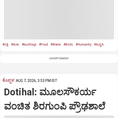
#ಪಕ್ಷಿ
#ಕಾಳು
#kushtagi
#Food
#Water
#Birds
#Humanity
#ಕುಷ್ಟಗಿ
ADVERTISEMENT
ಕೊಪ್ಪಳ
AUG 7, 2026, 3:53 PM IST
Dotihal: ಮೂಲಸೌಕರ್ಯ
ವಂಚಿತ ಶಿರಗುಂಪಿ ಪ್ರೌಢಶಾಲೆ