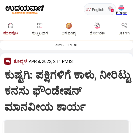
UV
English
E-Paper
ಮುಖಪುಟ
ಸುದ್ದಿ ವಿಭಾಗ
ದಿನ ಭವಿಷ್ಯ
ಹೊಂಗಿರಣ
Search
ADVERTISEMENT
ಕೊಪ್ಪಳ
APR 8, 2022, 2:11 PM IST
ಕುಷ್ಟಗಿ: ಪಕ್ಷಿಗಳಿಗೆ ಕಾಳು, ನೀರಿಟ್ಟು
ಕನಸು ಫೌಂಡೇಷನ್
ಮಾನವೀಯ ಕಾರ್ಯ