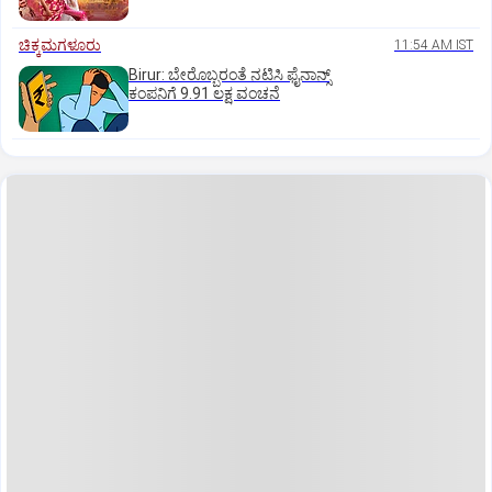
ಚಿಕ್ಕಮಗಳೂರು
11:54 AM IST
Birur: ಬೇರೊಬ್ಬರಂತೆ ನಟಿಸಿ ಫೈನಾನ್ಸ್
ಕಂಪನಿಗೆ 9.91 ಲಕ್ಷ ವಂಚನೆ