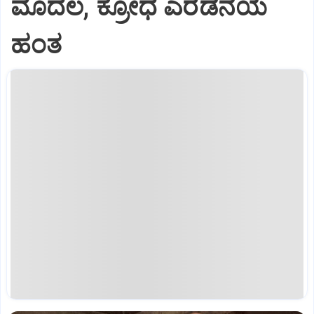
ಮೊದಲ, ಕ್ರೋಧ ಎರಡನೆಯ
ಹಂತ