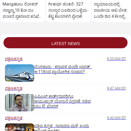
Mangaluru: ರೋಶನ್‌
ಗೀತಾರ್ಥ ಚಿಂತನೆ- 327:
ನ್ಯಾಯಾಲಯದಲ್ಲಿ
ಸಲ್ಡಾನ್ಹಾ 10 ಕೋ.ರೂ.
ಸಂಸ್ಕಾರ ಬಲದಿಂದ ಒಳ್ಳೆಯ-
ರಾಜಕೀಯ ಆಟ ಬೇಡ:
ವಂಚನೆ ಪ್ರಕರಣದ ತನಿಖೆ
ಕೆಟ್ಟ ಕೆಲಸಗಳಿಗೆ ಪ್ರೇರಣೆ
ಒಂದೇ ದಿನ 4 ಕೇಸಲ್ಲಿ
ಸಿಐಡಿಗೆ ವರ್ಗ
ಸುಪ್ರೀಂಕೋರ್ಟ್‌ ಅಭಿಮ
LATEST NEWS
ದಕ್ಷಿಣಕನ್ನಡ
9:50 AM IST
ಬೆಂಗಳೂರು - ಕರಾವಳಿ ವಂದೇ ಭಾರತ್‌ :
ಆ.11ರಿಂದ ಪ್ರಾಯೋಗಿಕ ಸಂಚಾರ?
ದಕ್ಷಿಣಕನ್ನಡ
9:47 AM IST
ಎಪಿಎಲ್‌ ಕಾರ್ಡ್‌ದಾರರಿಗೂ
ಆಯುಷ್ಮಾನ್‌ ಯೋಜನೆ ವಿಸ್ತರಣೆ: ಸಚಿವ
ಯು.ಟಿ. ಖಾದರ್
ದಕ್ಷಿಣಕನ್ನಡ
9:40 AM IST
ದಕ್ಷಿಣ ಕನ್ನಡ : ಸಾಧಾರಣ ಮಳೆ; ಇಂದು
ಆರೆಂಜ್‌ ಅಲರ್ಟ್