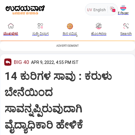
UV
English
E-Paper
ಮುಖಪುಟ
ಸುದ್ದಿ ವಿಭಾಗ
ದಿನ ಭವಿಷ್ಯ
ಹೊಂಗಿರಣ
Search
ADVERTISEMENT
BIG 40
APR 9, 2022, 4:55 PM IST
14 ಕುರಿಗಳ ಸಾವು : ಕರುಳು
ಬೇನೆಯಿಂದ
ಸಾವನ್ನಪ್ಪಿರುವುದಾಗಿ
ವೈದ್ಯಾಧಿಕಾರಿ ಹೇಳಿಕೆ