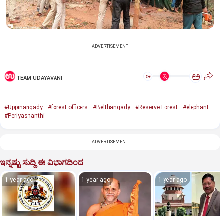
ADVERTISEMENT
ಅ
ಅ
TEAM UDAYAVANI
#Uppinangady
#forest officers
#Belthangady
#Reserve Forest
#elephant
#Periyashanthi
ADVERTISEMENT
ಇನ್ನಷ್ಟು ಸುದ್ದಿ ಈ ವಿಭಾಗದಿಂದ
1 year ago
1 year ago
1 year ago