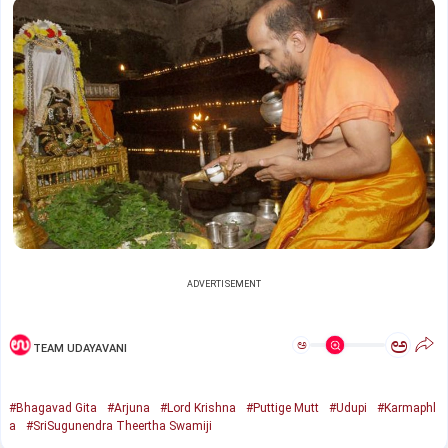
ADVERTISEMENT
ಅ
ಅ
TEAM UDAYAVANI
#Bhagavad Gita
#Arjuna
#Lord Krishna
#Puttige Mutt
#Udupi
#Karmaphl
a
#SriSugunendra Theertha Swamiji