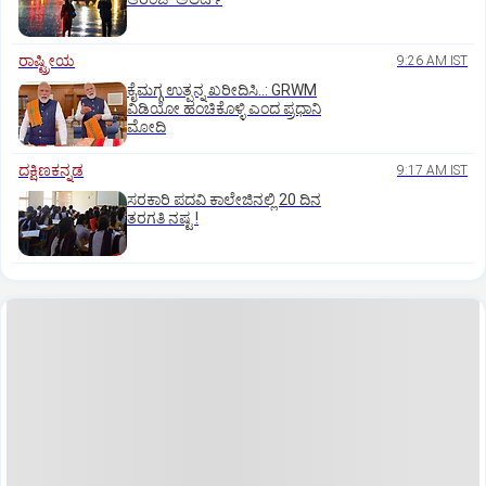
ರಾಷ್ಟ್ರೀಯ
9:26 AM IST
ಕೈಮಗ್ಗ ಉತ್ಪನ್ನ ಖರೀದಿಸಿ..: GRWM
ವಿಡಿಯೋ ಹಂಚಿಕೊಳ್ಳಿ ಎಂದ ಪ್ರಧಾನಿ
ಮೋದಿ
ದಕ್ಷಿಣಕನ್ನಡ
9:17 AM IST
ಸರಕಾರಿ ಪದವಿ ಕಾಲೇಜಿನಲ್ಲಿ 20 ದಿನ
ತರಗತಿ ನಷ್ಟ !