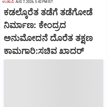
ಉಡುಪಿ
AUG 7, 2026, 5:42 PM IST
ಕಡಲ್ಕೊರೆತ ತಡೆಗೆ ತಡೆಗೋಡೆ
ನಿರ್ಮಾಣ: ಕೇಂದ್ರದ
ಅನುಮೋದನೆ ದೊರೆತ ತಕ್ಷಣ
ಕಾಮಗಾರಿ:ಸಚಿವ ಖಾದರ್