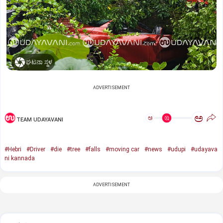
ಘಟನಾ ಸ್ಥಳ
ADVERTISEMENT
ಅ
ಅ
TEAM UDAYAVANI
#Hebri
#Driver
#die
#tree
#falls
#moving car
#news
#udupi
#udayava
ni kannada
ADVERTISEMENT