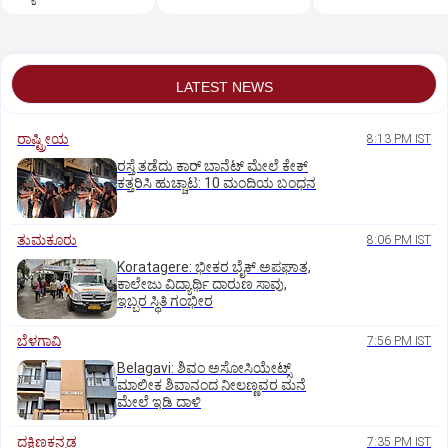
ಡಿಸೋಜಾಗೆ ಗುಂಡಿಕ್ಕಿ ಹತ್ಯೆ
LATEST NEWS
ರಾಷ್ಟ್ರೀಯ
8:13 PM IST
ರಸ್ತೆ ತಡೆದು ಕಾರ್ ಬಾನೆಟ್ ಮೇಲೆ ಕೇಕ್
ಕತ್ತರಿಸಿ ಹುಚ್ಚಾಟ: 10 ಮಂದಿಯ ಬಂಧನ
ತುಮಕೂರು
8:06 PM IST
Koratagere: ಭೀಕರ ಬೈಕ್ ಅಪಘಾತ,
ಕಾಲೇಜು ವಿದ್ಯಾರ್ಥಿ ದಾರುಣ ಸಾವು,
ಇಬ್ಬರ ಸ್ಥಿತಿ ಗಂಭೀರ
ಬೆಳಗಾವಿ
7:56 PM IST
Belagavi: ಶಿವಂ ಅಸೋಸಿಯೇಟ್ಸ್
ಮಾಲೀಕ ಶಿವಾನಂದ ನೀಲಣ್ಣವರ ಮನೆ
ಮೇಲೆ ಇಡಿ‌ ದಾಳಿ
ದಕ್ಷಿಣಕನ್ನಡ
7:35 PM IST