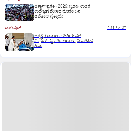
ಆಳ್ವಾಸ್‌ ಪ್ರಗತಿ - 2026: ಬೃಹತ್ ಉಚಿತ
ಉದ್ಯೋಗ ಮೇಳದ ಮೊದಲ ದಿನ
ಅಮೋಘ ಪ್ರತಿಕ್ರಿಯೆ
ಬಾಲಿವುಡ್‌
6:54 PM IST
ಆಸ್ಪತ್ರೆಗೆ ದಾಖಲಾದ ಹಿರಿಯ ನಟ
ಮಿಥುನ್ ಚಕ್ರವರ್ತಿ: ಆರೋಗ್ಯ ವಿಚಾರಿಸಿದ
ಸಿಎಂ