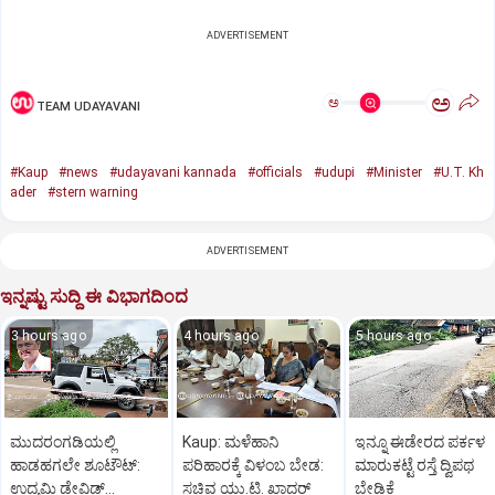
ADVERTISEMENT
ಅ
ಅ
TEAM UDAYAVANI
#Kaup
#news
#udayavani kannada
#officials
#udupi
#Minister
#U.T. Kh
ader
#stern warning
ADVERTISEMENT
ಇನ್ನಷ್ಟು ಸುದ್ದಿ ಈ ವಿಭಾಗದಿಂದ
3 hours ago
4 hours ago
5 hours ago
ಮುದರಂಗಡಿಯಲ್ಲಿ
Kaup: ಮಳೆಹಾನಿ
ಇನ್ನೂ ಈಡೇರದ ಪರ್ಕಳ
ಹಾಡಹಗಲೇ ಶೂಟೌಟ್:‌
ಪರಿಹಾರಕ್ಕೆ ವಿಳಂಬ ಬೇಡ:
ಮಾರುಕಟ್ಟೆ ರಸ್ತೆ ದ್ವಿಪಥ
ಉದ್ಯಮಿ ಡೇವಿಡ್‌
ಸಚಿವ ಯು.ಟಿ. ಖಾದರ್
ಬೇಡಿಕೆ