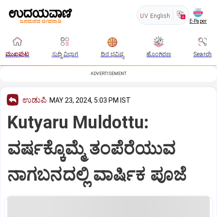
UV
English
E-Paper
ಮುಖಪುಟ
ಸುದ್ದಿ ವಿಭಾಗ
ದಿನ ಭವಿಷ್ಯ
ಹೊಂಗಿರಣ
Search
ADVERTISEMENT
ಉಡುಪಿ
MAY 23, 2024, 5:03 PM IST
Kutyaru Muldottu:
ವರ್ಷಕ್ಕೊಮ್ಮೆ ತಂಪೆರೆಯುವ
ನಾಗಬನದಲ್ಲಿ ವಾರ್ಷಿಕ ಪೂಜೆ