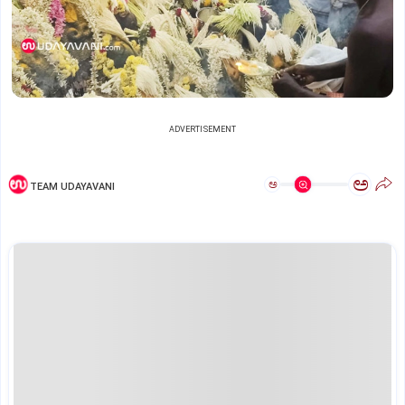
ADVERTISEMENT
ಅ
ಅ
TEAM UDAYAVANI