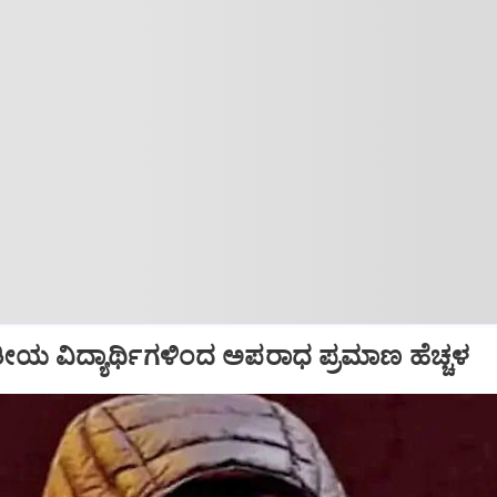
ತೀಯ ವಿದ್ಯಾರ್ಥಿಗಳಿಂದ ಅಪರಾಧ ಪ್ರಮಾಣ ಹೆಚ್ಚಳ