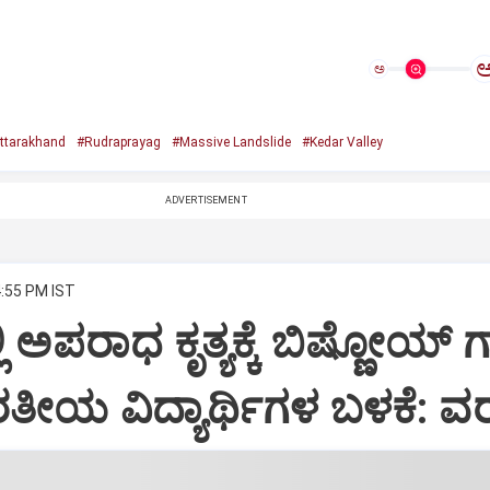
ಅ
ttarakhand
#Rudraprayag
#Massive Landslide
#Kedar Valley
ADVERTISEMENT
4:55 PM IST
ಿ ಅಪರಾಧ ಕೃತ್ಯಕ್ಕೆ ಬಿಷ್ಣೋಯ್ ಗ್
ತೀಯ ವಿದ್ಯಾರ್ಥಿಗಳ ಬಳಕೆ: ವ