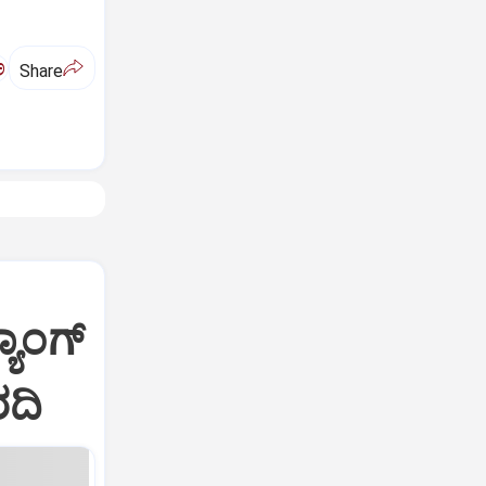
ಅ
Share
ಯಾಂಗ್
ರದಿ