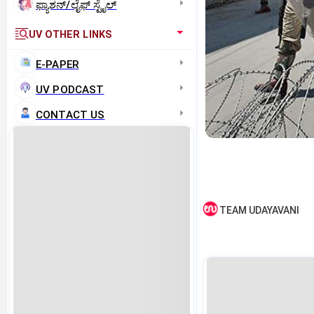
ಫ್ಯಾಶನ್/ಲೈಫ್‌ ಸ್ಟೈಲ್
UV OTHER LINKS
E-PAPER
UV PODCAST
CONTACT US
TEAM UDAYAVANI