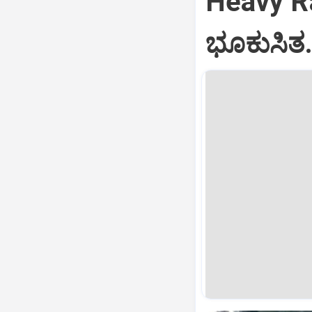
Heavy Ra
ಭೂಕುಸಿತ.