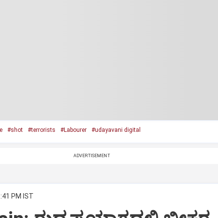
e
#shot
#terrorists
#Labourer
#udayavani digital
ADVERTISEMENT
5:41 PM IST