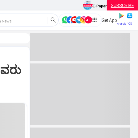
SUBSCRIBE
E-Paper
Get App
h News
Android
iOS
ೂವರು