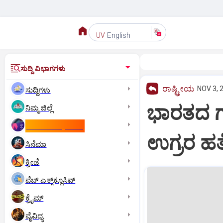
English
UV
ಸುದ್ದಿ ವಿಭಾಗಗಳು
ರಾಷ್ಟ್ರೀಯ
NOV 3, 
ಸುದ್ದಿಗಳು
ಭಾರತದ ಗಡ
ನಿಮ್ಮ ಜಿಲ್ಲೆ
ಕಾಮನ್‌ ವೆಲ್ತ್‌ ಗೇಮ್ಸ್‌
ಉಗ್ರರ ಹತ್ಯ
ಸಿನೆಮಾ
ಕ್ರೀಡೆ
ವೆಬ್ ಎಕ್ಸ್‌ಕ್ಲೂಸಿವ್
ಕ್ರೈಮ್
ವೈವಿಧ್ಯ