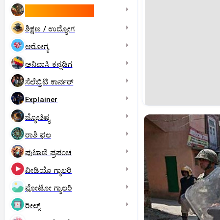
ಇಸ್ರೇಲ್- ಇರಾನ್‌ ಯುದ್ಧ
ಶಿಕ್ಷಣ / ಉದ್ಯೋಗ
ಆರೋಗ್ಯ
ಅನಿವಾಸಿ ಕನ್ನಡಿಗ
ಸೆಲೆಬ್ರಿಟಿ ಕಾರ್ನರ್‌
Explainer
ಜ್ಯೋತಿಷ್ಯ
ರಾಶಿ ಫಲ
ಪುಟಾಣಿ ಪ್ರಪಂಚ
ವೀಡಿಯೊ ಗ್ಯಾಲರಿ
ಫೋಟೋ ಗ್ಯಾಲರಿ
ರೀಲ್ಸ್