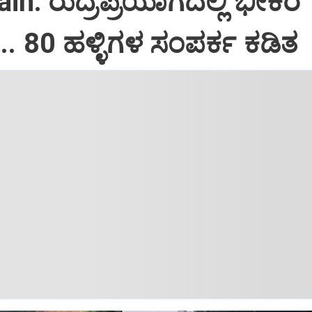
in: ರುದ್ರಪ್ರಯಾಗದಲ್ಲಿ ಭೀಕರ
.. 80 ಹಳ್ಳಿಗಳ ಸಂಪರ್ಕ ಕಡಿತ