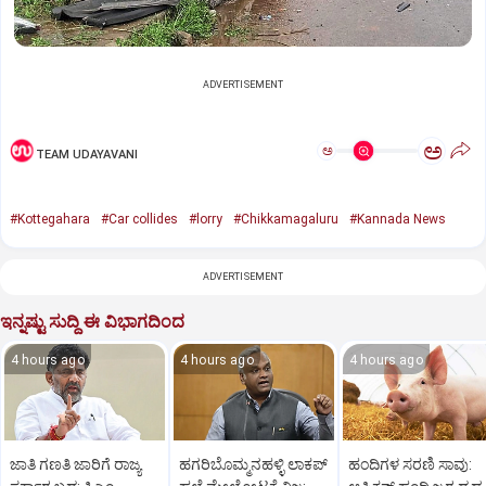
ADVERTISEMENT
ಅ
ಅ
TEAM UDAYAVANI
#Kottegahara
#Car collides
#lorry
#Chikkamagaluru
#Kannada News
ADVERTISEMENT
ಇನ್ನಷ್ಟು ಸುದ್ದಿ ಈ ವಿಭಾಗದಿಂದ
4 hours ago
4 hours ago
4 hours ago
ಜಾತಿ ಗಣತಿ ಜಾರಿಗೆ ರಾಜ್ಯ
ಹಗರಿಬೊಮ್ಮನಹಳ್ಳಿ ಲಾಕಪ್‌
ಹಂದಿಗಳ ಸರಣಿ ಸಾವು: