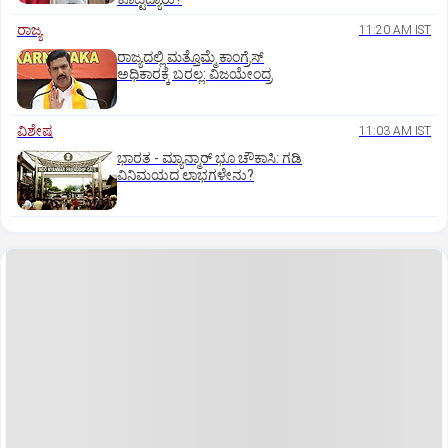
ರಾಜ್ಯ
11:20 AM IST
ರಾಜ್ಯದಲ್ಲಿ ಮತ್ತೊಮ್ಮೆ ಕಾಂಗ್ರೆಸ್‌
ಅಧಿಕಾರಕ್ಕೆ ಬರಲ್ಲ: ವಿಜಯೇಂದ್ರ
ವಿಶೇಷ
11:03 AM IST
ಭಾರತ -‌ ಮ್ಯಾನ್ಮಾರ್ ಭೂ ಚೌಕಾಸಿ: ಗಡಿ
ವಿನಿಮಯದ ಲಾಭಗಳೇನು?