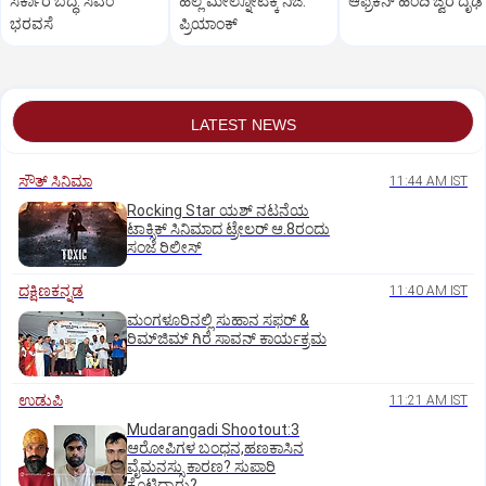
ಸರ್ಕಾರ ಬದ್ಧ: ಸಿಎಂ
ಹಲ್ಲೆ ಮೇಲ್ನೋಟಕ್ಕೆ ನಿಜ:
ಆಫ್ರಿಕನ್‌ ಹಂದಿ ಜ್ವರ ದೃಢ
ಭರವಸೆ
ಪ್ರಿಯಾಂಕ್‌
LATEST NEWS
ಸೌತ್‌ ಸಿನಿಮಾ
11:44 AM IST
Rocking Star ಯಶ್‌ ನಟನೆಯ
ಟಾಕ್ಸಿಕ್‌ ಸಿನಿಮಾದ ಟ್ರೇಲರ್‌ ಆ.8ರಂದು
ಸಂಜೆ ರಿಲೀಸ್
ದಕ್ಷಿಣಕನ್ನಡ
11:40 AM IST
ಮಂಗಳೂರಿನಲ್ಲಿ ಸುಹಾನ ಸಫರ್ &
ರಿಮ್‌ಜಿಮ್ ಗಿರೆ ಸಾವನ್ ಕಾರ್ಯಕ್ರಮ
ಉಡುಪಿ
11:21 AM IST
Mudarangadi Shootout:‌3
ಆರೋಪಿಗಳ ಬಂಧನ,ಹಣಕಾಸಿನ
ವೈಮನಸ್ಸು ಕಾರಣ? ಸುಪಾರಿ
ಕೊಟ್ಟಿದ್ಯಾರು?