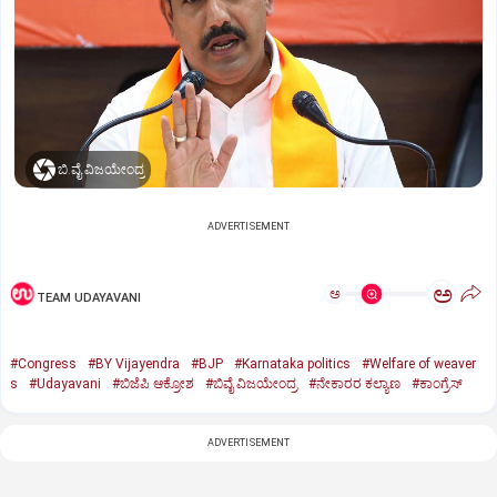
ಬಿ.ವೈ.ವಿಜಯೇಂದ್ರ
ADVERTISEMENT
ಅ
ಅ
TEAM UDAYAVANI
#Congress
#BY Vijayendra
#BJP
#Karnataka politics
#Welfare of weaver
s
#Udayavani
#ಬಿಜೆಪಿ ಆಕ್ರೋಶ
#ಬಿವೈ ವಿಜಯೇಂದ್ರ
#ನೇಕಾರರ ಕಲ್ಯಾಣ
#ಕಾಂಗ್ರೆಸ್‌
ADVERTISEMENT