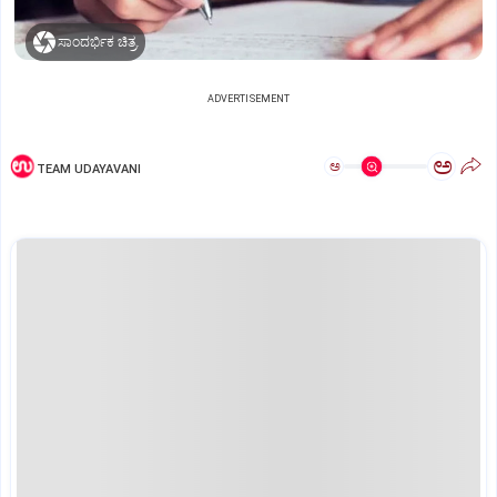
ಸಾಂದರ್ಭಿಕ ಚಿತ್ರ.
ADVERTISEMENT
ಅ
ಅ
TEAM UDAYAVANI