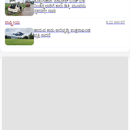
ಕೊಟ್ಟಿಗೆಹಾರ: ಪೆಟ್ರೋಲ್ ಬಂಕ್ ಬಳಿ
ನಿಂತಿದ್ದ ಲಾರಿಗೆ ಕಾರು ಡಿಕ್ಕಿ: ಮೂವರು
ಸ್ಥಳದಲ್ಲೇ ಸಾವು
ರಾಷ್ಟ್ರೀಯ
8:22 AM IST
ಹಾರುವ ಕಾರು ಅಭಿವೃದ್ಧಿ: ಉತ್ತರಾಖಂಡ
ವ್ಯಕ್ತಿ ಸಾಧನೆ