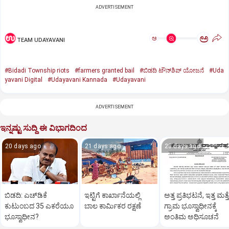
ADVERTISEMENT
ಅ
ಅ
TEAM UDAYAVANI
#Bidadi Township riots
#farmers granted bail
#ಬಿಡದಿ ಟೌನ್‌ಶಿಪ್‌ ಯೋಜನೆ
#Uda
yavani Digital
#Udayavani Kannada
#Udayavani
ADVERTISEMENT
ಇನ್ನಷ್ಟು ಸುದ್ದಿ ಈ ವಿಭಾಗದಿಂದ
20 days ago
21 days ago
23 days ago
ಬಿಡದಿ: ಎಚ್‌ಡಿಕೆ
ಇಟ್ಟಿಗೆ ಕಾರ್ಖಾನೆಯಲ್ಲಿ
ಅತ್ತ ಪ್ರತಿಭಟನೆ, ಇತ್ತ ಮತ್ತ
ಕುಟುಂಬದ 35 ಎಕರೆಯೂ
ಬಾಲ ಕಾರ್ಮಿಕರ ರಕ್ಷಣೆ
ಗ್ರಾಮ ಭೂಸ್ವಾಧೀನಕ್ಕೆ
ಭೂಸ್ವಾಧೀನ?
ಅಂತಿಮ ಅಧಿಸೂಚನೆ