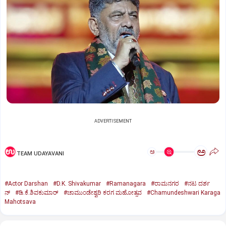
ADVERTISEMENT
ಅ
ಅ
TEAM UDAYAVANI
#Actor Darshan
#D.K. Shivakumar
#Ramanagara
#ರಾಮನಗರ
#ನಟ ದರ್ಶ
ನ್
#ಡಿ.ಕೆ.ಶಿವಕುಮಾರ್
#ಚಾಮುಂಡೇಶ್ವರಿ ಕರಗ ಮಹೋತ್ಸವ
#Chamundeshwari Karaga
Mahotsava