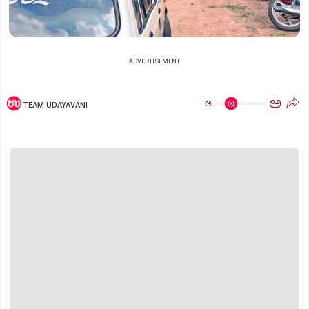
ADVERTISEMENT
ಅ
ಅ
TEAM UDAYAVANI