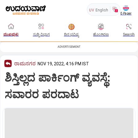
UV
English
E-Paper
ಮುಖಪುಟ
ಸುದ್ದಿ ವಿಭಾಗ
ದಿನ ಭವಿಷ್ಯ
ಹೊಂಗಿರಣ
Search
ADVERTISEMENT
ರಾಮನಗರ
NOV 19, 2022, 4:16 PM IST
ಶಿಸ್ತಿಲ್ಲದ ಪಾರ್ಕಿಂಗ್‌ ವ್ಯವಸ್ಥೆ:
ಸವಾರರ ಪರದಾಟ