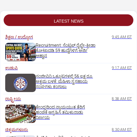
LATEST NEWS
ಶಿಕ್ಷಣ / ಉದ್ಯೋಗ
9:45 AM IST
Recruitment: ಸೆಂಟ್ರಲ್‌ ರೈಲ್ವೇ-ಕ್ರೀಡಾ
ಕೋಟಾದಡಿ 59 ಹುದ್ದೆಗಳಿಗೆ ಅರ್ಜಿ
ಆಹ್ವಾನ
ಉಡುಪಿ
9:17 AM IST
ಸಂಜೀವಿನಿ ಒಕ್ಕೂಟಗಳಲ್ಲಿ 56 ಲಕ್ಷ ರೂ.
ಅಕ್ರಮ ಬಳಕೆ: ಮಹಿಳಾ ಸ್ವಸಹಾಯ
ಸಂಘಗಳು ಕಂಗಾಲು
ರಾಷ್ಟ್ರೀಯ
8:38 AM IST
ಕೇಂದ್ರದಿಂದ ನ್ಯಾಯಯುತ ತೆರಿಗೆ
ಹಂಚಿಕೆ ಆಗ್ರಹಿಸಿ ತಮಿಳುನಾಡು
ನಿರ್ಣಯ
ಚಿಕ್ಕಮಗಳೂರು
8:30 AM IST