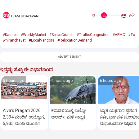
ಅ
ಅ
TEAM UDAYAVANI
#Kadaba
#WeeklyMarket
#SpaceCrunch
#TrafficCongestion
#APMC
#To
wnPanchayat
#LocalVendors
#RelocationDemand
ADVERTISEMENT
ಇನ್ನಷ್ಟು ಸುದ್ದಿ ಈ ವಿಭಾಗದಿಂದ
5 hours ago
5 hours ago
6 hours ago
Alva's Pragati 2026:
ಕರಾವಳಿಯಲ್ಲಿ ಎಲ್ಲೋ
ಖ್ಯಾತ ಯಕ್ಷಗಾನ ಪ್ರಸಂಗ
2,394 ಮಂದಿಗೆ ಉದ್ಯೋಗ,
ಅಲರ್ಟ್‌; ಮಳೆ ಸಾಧ್ಯತೆ
ಕರ್ತ, ಭಾಗವತ ಬೋಳೂ
5,935 ಮಂದಿ ಮುಂದಿನ
ಮಧುಕುಮಾರ್ ವಿಧಿವಶ
ಹಂತಕ್ಕೆ