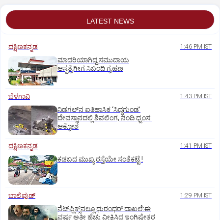
LATEST NEWS
ದಕ್ಷಿಣಕನ್ನಡ
1:46 PM IST
ಮಾದರಿಯಾಗಿದ್ದ ಸಮುದಾಯ
ಆಸ್ಪತ್ರೆಗೀಗ ಸಿಬಂದಿ ಗ್ರಹಣ
ಬೆಳಗಾವಿ
1:43 PM IST
ನಿಡಗಲ್‌ನ ಐತಿಹಾಸಿಕ ‘ಸಿದ್ಧಗುಂಡ’
ದೇವಸ್ಥಾನದಲ್ಲಿ ಶಿವಲಿಂಗ, ನಂದಿ ಧ್ವಂಸ:
ಆಕ್ರೋಶ
ದಕ್ಷಿಣಕನ್ನಡ
1:41 PM IST
ಕಡಬದ ಮುಖ್ಯ ರಸ್ತೆಯೇ ಸಂತೆಕಟ್ಟೆ !
ಬಾಲಿವುಡ್‌
1:29 PM IST
ನೆಟ್‌ಫ್ಲಿಕ್ಸ್‌ನಲ್ಲೂ ಧುರಂಧರ್‌ ದಾಖಲೆ:ಈ
ವರ್ಷ ಅತೀ ಹೆಚ್ಚು ವೀಕ್ಷಿಸಿದ ಇಂಗ್ಲಿಷೇತರ