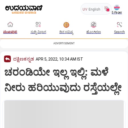
UV
English
E-Paper
ಮುಖಪುಟ
ಸುದ್ದಿ ವಿಭಾಗ
ದಿನ ಭವಿಷ್ಯ
ಹೊಂಗಿರಣ
Search
ADVERTISEMENT
ದಕ್ಷಿಣಕನ್ನಡ
APR 5, 2022, 10:34 AM IST
ಚರಂಡಿಯೇ ಇಲ್ಲ ಇಲ್ಲಿ: ಮಳೆ
ನೀರು ಹರಿಯುವುದು ರಸ್ತೆಯಲ್ಲೇ