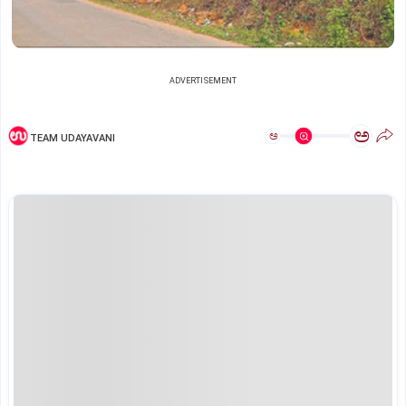
ADVERTISEMENT
ಅ
ಅ
TEAM UDAYAVANI