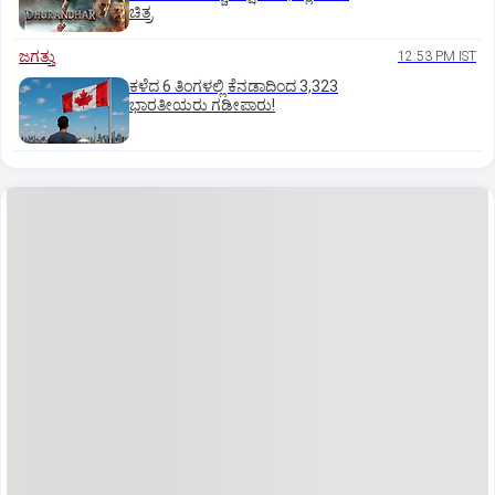
ಚಿತ್ರ
ಜಗತ್ತು
12:53 PM IST
ಕಳೆದ 6 ತಿಂಗಳಲ್ಲಿ ಕೆನಡಾದಿಂದ 3,323
ಭಾರತೀಯರು ಗಡೀಪಾರು!