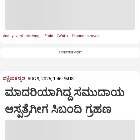
#udayavani
#sewage
#rain
#Water
#kannada news
ADVERTISEMENT
ದಕ್ಷಿಣಕನ್ನಡ
AUG 9, 2026, 1:46 PM IST
ಮಾದರಿಯಾಗಿದ್ದ ಸಮುದಾಯ
ಆಸ್ಪತ್ರೆಗೀಗ ಸಿಬಂದಿ ಗ್ರಹಣ