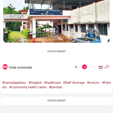
ADVERTISEMENT
ಅ
ಅ
TEAM UDAYAVANI
#Vamadapadavu
#Hospital
#Healthcare
#Staff Shortage
#Doctors
#Patie
nts
#Community Health Centre
#Bantwal
ADVERTISEMENT