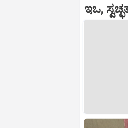
ಇಒ, ಸ್ವಚ್