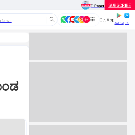
SUBSCRIBE
E-Paper
Get App
h News
Android
iOS
ಗೊಂಡ