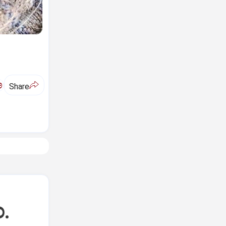
ಅ
Share
ಂ.