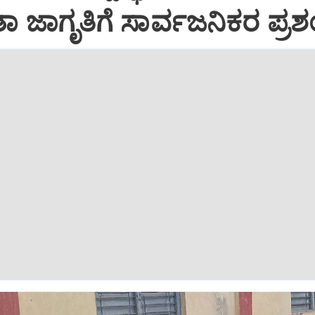
ಛತಾ ಜಾಗೃತಿಗೆ ಸಾರ್ವಜನಿಕರ ಪ್ರಶ