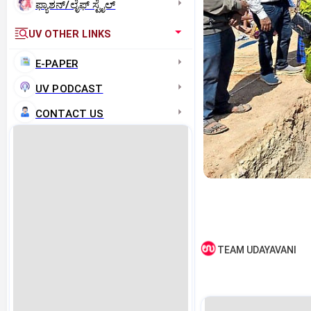
ಫ್ಯಾಶನ್/ಲೈಫ್‌ ಸ್ಟೈಲ್
UV OTHER LINKS
E-PAPER
UV PODCAST
CONTACT US
TEAM UDAYAVANI