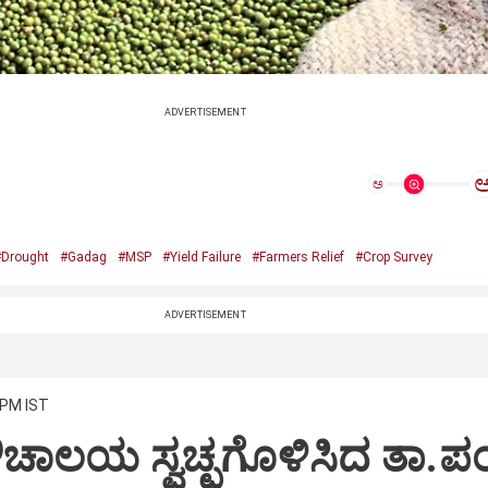
ADVERTISEMENT
ಅ
Drought
#Gadag
#MSP
#Yield Failure
#Farmers Relief
#Crop Survey
ADVERTISEMENT
 PM IST
ಚಾಲಯ ಸ್ವಚ್ಛಗೊಳಿಸಿದ ತಾ.ಪ