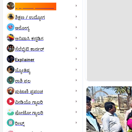
ಇಸ್ರೇಲ್- ಇರಾನ್‌ ಯುದ್ಧ
ಶಿಕ್ಷಣ / ಉದ್ಯೋಗ
ಆರೋಗ್ಯ
ಅನಿವಾಸಿ ಕನ್ನಡಿಗ
ಸೆಲೆಬ್ರಿಟಿ ಕಾರ್ನರ್‌
Explainer
ಜ್ಯೋತಿಷ್ಯ
ರಾಶಿ ಫಲ
ಪುಟಾಣಿ ಪ್ರಪಂಚ
ವೀಡಿಯೊ ಗ್ಯಾಲರಿ
ಫೋಟೋ ಗ್ಯಾಲರಿ
ರೀಲ್ಸ್