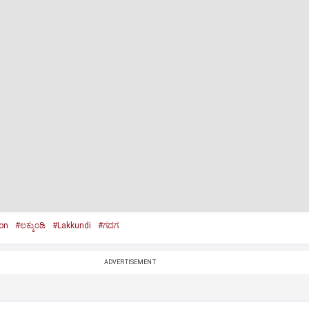
on
#ಲಕ್ಕುಂಡಿ
#Lakkundi
#ಗದಗ
ADVERTISEMENT