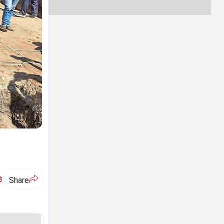
ಅ
Share