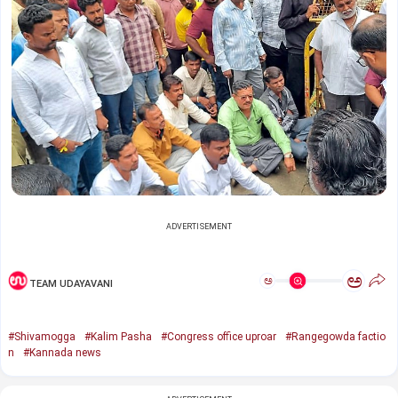
ADVERTISEMENT
ಅ
ಅ
TEAM UDAYAVANI
#Shivamogga
#Kalim Pasha
#Congress office uproar
#Rangegowda factio
n
#Kannada news