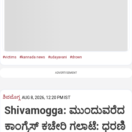
#victims
#kannada news
#udayavani
#drown
ADVERTISEMENT
ಶಿವಮೊಗ್ಗ
AUG 8, 2026, 12:20 PM IST
Shivamogga: ಮುಂದುವರೆದ
ಕಾಂಗ್ರೆಸ್ ಕಚೇರಿ ಗಲಾಟೆ: ಧರಣಿ