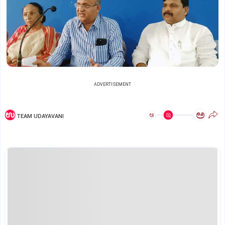
ADVERTISEMENT
ಅ
ಅ
TEAM UDAYAVANI