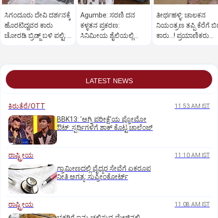
ಸಿಗಂದೂರು ದೇವಿ ದರ್ಶನಕ್ಕೆ
Agumbe: ಸರಣಿ ದನ
ತೀರ್ಥಹಳ್ಳಿ: ಚಾಲಕನ
ಹೊರಟಿದ್ದವರ ಕಾರು
ಕಳ್ಳತನ ಪ್ರಕರಣ:
ನಿಯಂತ್ರಣ ತಪ್ಪಿ ಕೆರೆಗೆ ಬಿದ
ಚೋರಡಿ ಬ್ರಿಡ್ಜ್ ಬಳಿ ಪಲ್ಟಿ; 6
ಸಿನಿಮೀಯ ಶೈಲಿಯಲ್ಲಿ
ಕಾರು...! ಪ್ರಯಾಣಿಕರು
ಮಂದಿಗೆ ಗಾಯ
ಆರೋಪಿಯನ್ನು ಬಂಧಿಸಿದ
ಪಾರು
ಪೊಲೀಸರು
LATEST NEWS
ಕಿರುತೆರೆ/OTT
11:53 AM IST
BBK13: 'ಅಗ್ನಿ ಪರೀಕ್ಷೆ'ಯ ಪ್ರೋಮೋ
ಔಟ್: ಸ್ಪರ್ಧಿಗಳಿಗೆ ಶಾಕ್ ಕೊಟ್ಟ ಚಾಲೆಂಜ್
ರಾಷ್ಟ್ರೀಯ
11:10 AM IST
ಗ್ರಾಮೀಣದಲ್ಲಿ ವೈದ್ಯರ ಸೇವೆಗೆ ಏಕರೂಪ
ನೀತಿ ಅಗತ್ಯ: ಸುಪ್ರೀಂಕೋರ್ಟ್‌
ರಾಷ್ಟ್ರೀಯ
11:08 AM IST
ಭಕ್ತರಿಗೆ ಇನ್ನು ಚಲಿಸುವ ಮೇಜಿನಲ್ಲಿ