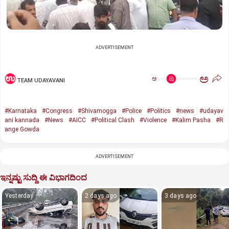
ADVERTISEMENT
ಅ
ಅ
TEAM UDAYAVANI
#Karnataka
#Congress
#Shivamogga
#Police
#Politics
#news
#udayav
ani kannada
#News
#AICC
#Political Clash
#Violence
#Kalim Pasha
#R
ange Gowda
ADVERTISEMENT
ಇನ್ನಷ್ಟು ಸುದ್ದಿ ಈ ವಿಭಾಗದಿಂದ
Yesterday
2 days ago
3 days ago