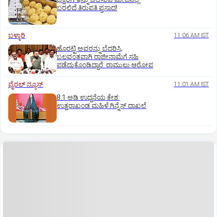
ಬರಲಿದೆ ತಿರುಪತಿ ಪ್ರಸಾದ!
ಬಳ್ಳಾರಿ
11:06 AM IST
ಹೊರಟ್ಟಿ ಅವರನ್ನು ಬೆದರಿಸಿ,
ಬಲವಂತವಾಗಿ ರಾಜೀನಾಮೆಗೆ ಸಹಿ
ಪಡೆದುಕೊಂಡಿದ್ದಾರೆ: ರಾಮುಲು ಆರೋಪ
ವೈರಲ್ ನ್ಯೂಸ್
11:01 AM IST
8.1 ಅಡಿ ಉದ್ದನೆಯ ಕೇಶ:
ಉತ್ತರಾಖಂಡ ಮಹಿಳೆ ಗಿನ್ನೆಸ್‌ ದಾಖಲೆ