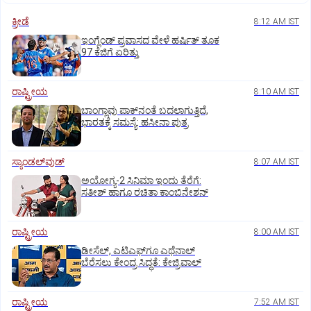
ಕ್ರೀಡೆ
8:12 AM IST
ಇಂಗ್ಲೆಂಡ್‌ ಪ್ರವಾಸದ ವೇಳೆ ಹರ್ಷಿತ್‌ ತೂಕ
97 ಕೆಜಿಗೆ ಏರಿತ್ತು
ರಾಷ್ಟ್ರೀಯ
8:10 AM IST
ಬಾಂಗ್ಲಾವು ಪಾಕ್‌ನಂತೆ ಬದಲಾಗುತ್ತಿದೆ,
ಭಾರತಕ್ಕೆ ಸಮಸ್ಯೆ: ಹಸೀನಾ ಪುತ್ರ
ಸ್ಯಾಂಡಲ್‌ವುಡ್‌
8:07 AM IST
ಅಯೋಗ್ಯ-2 ಸಿನಿಮಾ ಇಂದು ತೆರೆಗೆ:
ಸತೀಶ್‌ ಹಾಗೂ ರಚಿತಾ ಕಾಂಬಿನೇಶನ್‌
ರಾಷ್ಟ್ರೀಯ
8:00 AM IST
ಡೀಸೆಲ್‌, ಎಟಿಎಫ್‌ಗೂ ಎಥೆನಾಲ್‌
ಬೆರೆಸಲು ಕೇಂದ್ರ ಸಿದ್ಧತೆ: ಕೇಜ್ರಿವಾಲ್‌
ರಾಷ್ಟ್ರೀಯ
7:52 AM IST