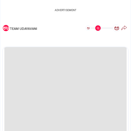
ADVERTISEMENT
ಅ
ಅ
TEAM UDAYAVANI