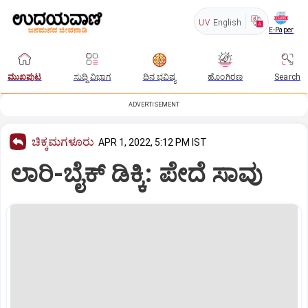
UV
English
E-Paper
ಮುಖಪುಟ
ಸುದ್ದಿ ವಿಭಾಗ
ದಿನ ಭವಿಷ್ಯ
ಹೊಂಗಿರಣ
Search
ADVERTISEMENT
ಚಿಕ್ಕಮಗಳೂರು
APR 1, 2022, 5:12 PM IST
ಲಾರಿ-ಬೈಕ್‌ ಡಿಕ್ಕಿ: ಪೇದೆ ಸಾವು