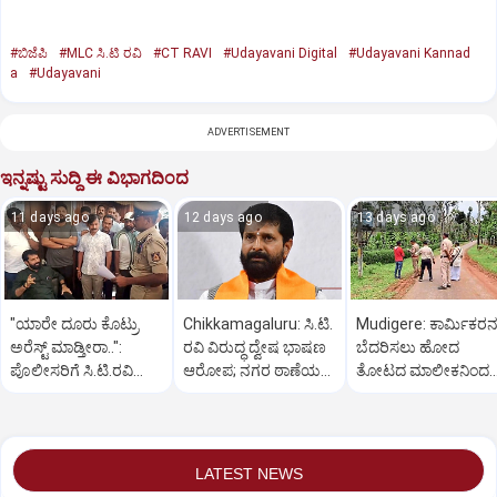
#ಬಿಜೆಪಿ
#MLC ಸಿ.ಟಿ ರವಿ
#CT RAVI
#Udayavani Digital
#Udayavani Kannad
a
#Udayavani
ADVERTISEMENT
ಇನ್ನಷ್ಟು ಸುದ್ದಿ ಈ ವಿಭಾಗದಿಂದ
11 days ago
12 days ago
13 days ago
"ಯಾರೇ‌ ದೂರು ಕೊಟ್ರು
Chikkamagaluru: ಸಿ.ಟಿ.
Mudigere: ಕಾರ್ಮಿಕರನ್
ಅರೆಸ್ಟ್ ಮಾಡ್ತೀರಾ..":
ರವಿ ವಿರುದ್ಧ ದ್ವೇಷ ಭಾಷಣ
ಬೆದರಿಸಲು ಹೋದ
ಪೊಲೀಸರಿಗೆ ಸಿ.ಟಿ.ರವಿ
ಆರೋಪ; ನಗರ ಠಾಣೆಯಲ್ಲಿ
ತೋಟದ ಮಾಲೀಕನಿಂದ
ತರಾಟೆ
ಪ್ರಕರಣ ದಾಖಲು
ಮಿಸ್‌ಫೈರ್; ಮಗುವಿಗೆ
ಗಂಭೀರ ಗಾಯ!
LATEST NEWS