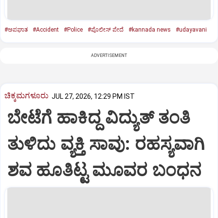
#ಅಪಘಾತ
#Accident
#Police
#ಪೊಲೀಸ್‌ ಪೇದೆ
#kannada news
#udayavani
ADVERTISEMENT
ಚಿಕ್ಕಮಗಳೂರು
JUL 27, 2026, 12:29 PM IST
ಬೇಟೆಗೆ ಹಾಕಿದ್ದ ವಿದ್ಯುತ್ ತಂತಿ
ತುಳಿದು ವ್ಯಕ್ತಿ ಸಾವು: ರಹಸ್ಯವಾಗಿ
ಶವ ಹೂತಿಟ್ಟ ಮೂವರ ಬಂಧನ