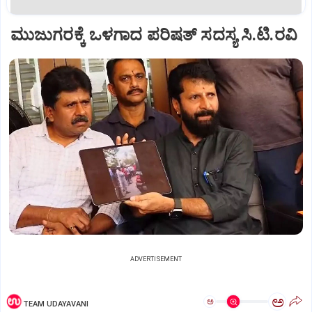
ಮುಜುಗರಕ್ಕೆ ಒಳಗಾದ ಪರಿಷತ್‌ ಸದಸ್ಯ ಸಿ.ಟಿ.ರವಿ
ADVERTISEMENT
ಅ
ಅ
TEAM UDAYAVANI