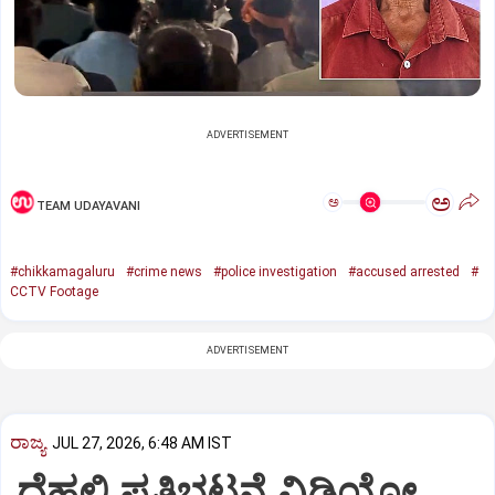
ADVERTISEMENT
ಅ
ಅ
TEAM UDAYAVANI
#chikkamagaluru
#crime news
#police investigation
#accused arrested
#
CCTV Footage
ADVERTISEMENT
ರಾಜ್ಯ
JUL 27, 2026, 6:48 AM IST
ದೆಹಲಿ ಪ್ರತಿಭಟನೆ ವಿಡಿಯೋ