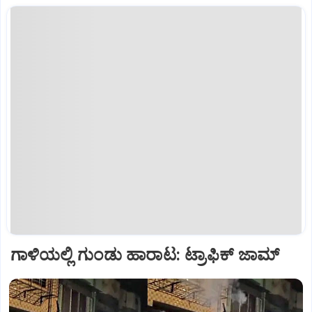
ಗಾಳಿಯಲ್ಲಿ ಗುಂಡು ಹಾರಾಟ: ಟ್ರಾಫಿಕ್‌ ಜಾಮ್