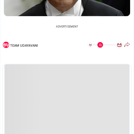
ADVERTISEMENT
ಅ
ಅ
TEAM UDAYAVANI