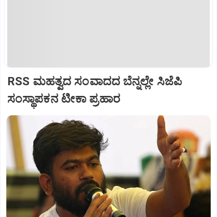
RSS ಮಹತ್ವದ ಸಂವಾದದ ಬೆನ್ನಲ್ಲೇ ಸಿಜೆಪಿ
ಸಂಸ್ಥಾಪಕನ ಟೀಕಾ ಪ್ರಹಾರ