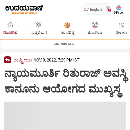
UV
English
E-Paper
ಮುಖಪುಟ
ಸುದ್ದಿ ವಿಭಾಗ
ದಿನ ಭವಿಷ್ಯ
ಹೊಂಗಿರಣ
Search
ADVERTISEMENT
ರಾಷ್ಟ್ರೀಯ
NOV 8, 2022, 7:29 PM IST
ನ್ಯಾಯಮೂರ್ತಿ ರಿತುರಾಜ್‌ ಅವಸ್ಥಿ
ಕಾನೂನು ಆಯೋಗದ ಮುಖ್ಯಸ್ಥ