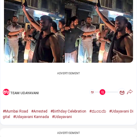
ADVERTISEMENT
ಅ
ಅ
TEAM UDAYAVANI
#Mumbai Road
#Arrested
#Birthday Celebration
#ಮುಂಬಯಿ
#Udayavani Di
gital
#Udayavani Kannada
#Udayavani
ADVERTISEMENT