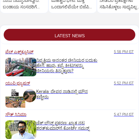
ನಾನು ನಿಮ್ಮೊಂದಿಗಿದ್ದೇನೆ:
ಮಹತ್ವದ ಭೇಟಿ: ಮತ್ತೆ
ನೀಡಿದರೆ ಪ್ರತಿಪಕ್ಷಗಳು
ಬಂಡಾಯ ಸಂಸದರಿಗೆ
ಒಂದಾಗಲಿವೆಯೇ ಬಿಜೆಪಿ–
ಸಹಿಸಿಕೊಳ್ಳಲು ಸಾಧ್ಯವಿಲ್ಲ:
ಪ್ರಧಾನಿ ಮೋದಿ ಅಭಯ
ಶಿರೋಮಣಿ ಅಕಾಲಿ ದಳ?
ರಿಜಿಜು
LATEST NEWS
ವೆಬ್ ಎಕ್ಸ್‌ಕ್ಲೂಸಿವ್
5:58 PM IST
ನಿವೃತ್ತಿಯ ಅನಂತರ ಚೀನಿಯರ ಬದುಕು
ಹೇಗೆ: ಹಾವು, ಕಪ್ಪೆ, ಕೀಟಗಳನ್ನು
ಚೀನಿಯರು ತಿನ್ನುತ್ತಾರಾ?
ಯುವಿ ಫ್ಯೂಷನ್
5:52 PM IST
Kerala: ದೇವರ ನಾಡಿನಲ್ಲಿ ಮೌನ
ಕಣ್ಣೀರು
ಸೌತ್‌ ಸಿನಿಮಾ
5:47 PM IST
ಚೆಕ್ ಬೌನ್ಸ್ ಪ್ರಕರಣ: ಖ್ಯಾತ ನಟ
ಶರತ್‌ಕುಮಾರ್‌ಗೆ ಕೋರ್ಟ್ ಸಮನ್ಸ್