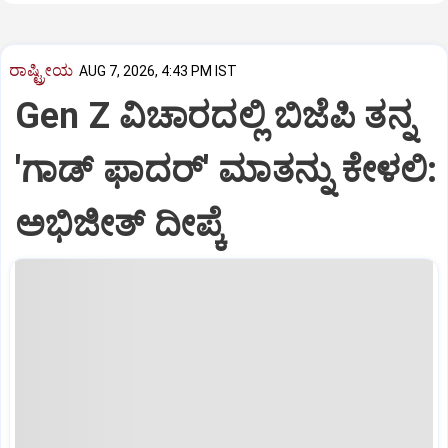
ರಾಷ್ಟ್ರೀಯ
AUG 7, 2026, 4:43 PM IST
Gen Z ವಿಚಾರದಲ್ಲಿ ಬಿಜೆಪಿ ತನ್ನ
'ಗಾಡ್ ಫಾದರ್' ಮಾತನ್ನು ಕೇಳಲಿ:
ಅಭಿಜೀತ್ ದೀಪ್ಕೆ