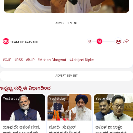
ADVERTISEMENT
ಅ
ಅ
TEAM UDAYAVANI
#CJP
#RSS
#BJP
#Mohan Bhagwat
#Abhijeet Dipke
ADVERTISEMENT
ಇನ್ನಷ್ಟು ಸುದ್ದಿ ಈ ವಿಭಾಗದಿಂದ
Yesterday
Yesterday
Yesterday
ಯಾವುದೇ ಆತಂಕ ಬೇಡ,
ಮೋದಿ–ಸುಖ್ಬೀರ್
ಅಮಿತ್ ಶಾ ಉತ್ತರ