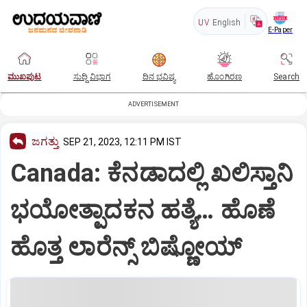
UV
English
E-Paper
ಮುಖಪುಟ
ಸುದ್ದಿ ವಿಭಾಗ
ದಿನ ಭವಿಷ್ಯ
ಹೊಂಗಿರಣ
Search
ADVERTISEMENT
ಜಗತ್ತು
SEP 21, 2023, 12:11 PM IST
Canada: ಕೆನಡಾದಲ್ಲಿ ಖಲಿಸ್ತಾನಿ
ಭಯೋತ್ಪಾದಕನ ಹತ್ಯೆ… ಹೊಣೆ
ಹೊತ್ತ ಲಾರೆನ್ಸ್ ಬಿಷ್ಣೋಯ್