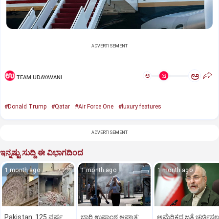
ADVERTISEMENT
ಅ
ಅ
TEAM UDAYAVANI
#Donald Trump
#Qatar
#Air Force One
#luxury features
ADVERTISEMENT
ಇನ್ನಷ್ಟು ಸುದ್ದಿ ಈ ವಿಭಾಗದಿಂದ
1 month ago
1 month ago
1 month ago
Pakistan: 125 ವರ್ಷ
ಭಾರಿ ಉಷ್ಣಾಂಶ‌ ಆಘಾತ:
ಅಮೆರಿಕದ ಜತೆ ಚರ್ಚಿಸಲ್ಲ