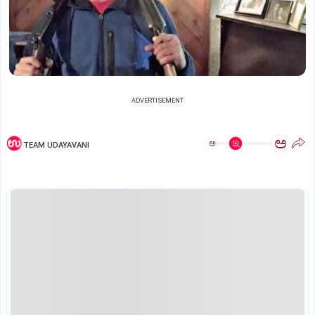
ADVERTISEMENT
ಅ
ಅ
TEAM UDAYAVANI