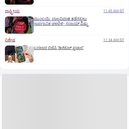
ರಾಷ್ಟ್ರೀಯ
11:45 AM IST
ಮುಂಬಯಿ: ಬಾಲ್ಯವಿವಾಹ ತಡೆಗಟ್ಟಲು
ಸಾರ್ವಜನಿಕ ಚಳವಳಿ- ಸಂಜಯ್‌ ವಿಷ್ಣು
ವಿಶೇಷ
11:34 AM IST
ಬದಲಾದ ಬಿಜೆಪಿ 'ಡಿಜಿಟಲ್‌ ಪ್ರಚಾರ'