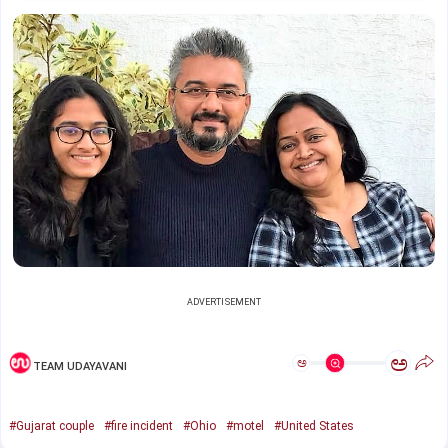
ADVERTISEMENT
ಅ
ಅ
TEAM UDAYAVANI
#Gujarat couple
#fire incident
#Ohio
#motel
#United States