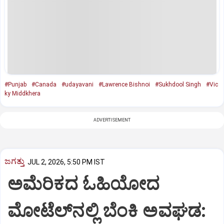
#Punjab
#Canada
#udayavani
#Lawrence Bishnoi
#Sukhdool Singh
#Vic
ky Middkhera
ADVERTISEMENT
ಜಗತ್ತು
JUL 2, 2026, 5:50 PM IST
ಅಮೆರಿಕದ ಓಹಿಯೋದ
ಮೋಟೆಲ್‌ನಲ್ಲಿ ಬೆಂಕಿ ಅವಘಡ: