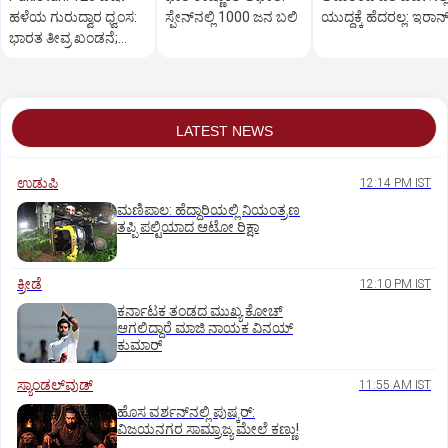
ಹಳೆಯ ಗುರುದ್ವಾರ ಧ್ವಂಸ:
ಸ್ಪೇನ್‌ನಲ್ಲಿ 1000 ಜನ ಬಲಿ
ಯುದ್ಧಕ್ಕೆ ಹೆದರಲ್ಲ: ಇರಾನ್
ಭಾರತ ತೀವ್ರ ಖಂಡನೆ;
ಮರುನಿರ್ಮಾಣಕ್ಕೆ ಆಗ್ರಹ
LATEST NEWS
ಉಡುಪಿ
12:14 PM IST
ಮಣಿಪಾಲ: ಹೆದ್ದಾರಿಯಲ್ಲಿ ನಿಯಂತ್ರಣ
ತಪ್ಪಿ ಪಲ್ಟಿಯಾದ ಆಟೋ ರಿಕ್ಷಾ
ಕ್ರೀಡೆ
12:10 PM IST
ಕರ್ನಾಟಕ ತಂಡದ ಮುಖ್ಯ ಕೋಚ್‌
ಆಗಲಿದ್ದಾರೆ ಮಾಜಿ ನಾಯಕ ವಿನಯ್‌
ಕುಮಾರ್
ಸ್ಯಾಂಡಲ್‌ವುಡ್‌
11:55 AM IST
ಹೊಸ ವರ್ಶನ್‌ನಲ್ಲಿ ಪುಷ್ಕರ್‌:
ವಿಜಯನಗರ ಸಾಮ್ರಾಜ್ಯ ಮೇಲೆ ಕಣ್ಣು!