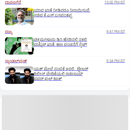
ದಾವಣಗೆರೆ
10:02 PM IST
ಯಾವ ಖಾತೆ ನೀಡಿದರೂ ನಿಭಾಯಿಸುವೆ:
ಸಚಿವ ಕೆ.ಎಸ್.ಬಸವಂತಪ್ಪ
ರಾಜ್ಯ
9:47 PM IST
ಚಿಕ್ಕಮಗಳೂರು ಡಿಸಿ ಹೆಸರಿನಲ್ಲಿ ನಕಲಿ
ವಾಟ್ಸಪ್ ಖಾತೆ: ಹಣ ವಂಚನೆಗೆ ಸ್ಕೆಚ್!
ಸ್ಯಾಂಡಲ್‌ವುಡ್‌
9:34 PM IST
ಯಶ್‌ ಮೇಲೆ ನಂಬಿಕೆ ಇರಲಿ.. ಟ್ರೇಲರ್‌
ರಿಲೀಸ್‌ ವೇದಿಕೆಯಲ್ಲಿ ರಾಕಿಭಾಯ್‌
ಪವರ್‌ ಫುಲ್‌ ಟಾಕ್