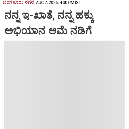
ಬೆಂಗಳೂರು ನಗರ
AUG 7, 2026, 4:30 PM IST
ನನ್ನ ಇ-ಖಾತೆ, ನನ್ನ ಹಕ್ಕು
ಅಭಿಯಾನ ಆಮೆ ನಡಿಗೆ