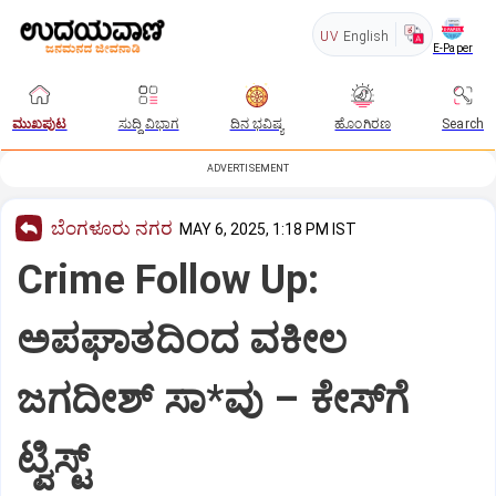
UV
English
E-Paper
ಮುಖಪುಟ
ಸುದ್ದಿ ವಿಭಾಗ
ದಿನ ಭವಿಷ್ಯ
ಹೊಂಗಿರಣ
Search
ADVERTISEMENT
ಬೆಂಗಳೂರು ನಗರ
MAY 6, 2025, 1:18 PM IST
Crime Follow Up:
ಅಪಘಾತದಿಂದ ವಕೀಲ
ಜಗದೀಶ್‌ ಸಾ*ವು‌ – ಕೇಸ್‌ಗೆ
ಟ್ವಿಸ್ಟ್