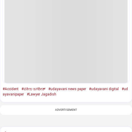
#Accident
#ವಕೀಲ ಜಗದೀಶ್‌
#udayavani news paper
#udayavani digital
#ud
ayavanipaper
#Lawyer Jagadish
ADVERTISEMENT