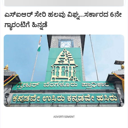
ಎಸ್‌ಐಆರ್‌ ಸೇರಿ ಹಲವು ವಿಘ್ನ...ಸರ್ಕಾರದ 6ನೇ
ಗ್ಯಾರಂಟಿಗೆ ಹಿನ್ನಡೆ
ADVERTISEMENT