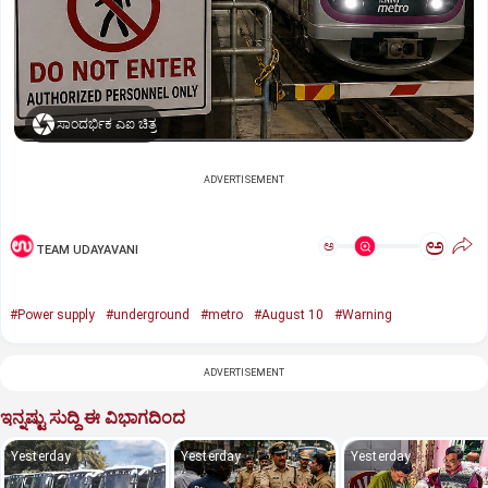
ಸಾಂದರ್ಭಿಕ ಎಐ ಚಿತ್ರ
ADVERTISEMENT
ಅ
ಅ
TEAM UDAYAVANI
#Power supply
#underground
#metro
#August 10
#Warning
ADVERTISEMENT
ಇನ್ನಷ್ಟು ಸುದ್ದಿ ಈ ವಿಭಾಗದಿಂದ
Yesterday
Yesterday
Yesterday