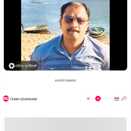
ವಕೀಲ ಜಗದೀಶ್
ADVERTISEMENT
ಅ
ಅ
TEAM UDAYAVANI