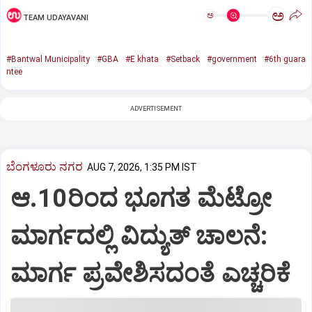
ಅ
ಅ
TEAM UDAYAVANI
#Bantwal Municipality
#GBA
#E khata
#Setback
#government
#6th guara
ntee
ADVERTISEMENT
ಬೆಂಗಳೂರು ನಗರ
AUG 7, 2026, 1:35 PM IST
ಆ.10ರಿಂದ ಭೂಗತ ಮೆಟ್ರೋ
ಮಾರ್ಗದಲ್ಲಿ ವಿದ್ಯುತ್‌ ಚಾಲನೆ:
ಮಾರ್ಗ ಪ್ರವೇಶಿಸದಂತೆ ಎಚ್ಚರಿಕೆ