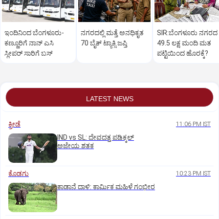
ಇಂದಿನಿಂದ ಬೆಂಗಳೂರು-
ನಗರದಲ್ಲಿ ಮತ್ತೆ ಅನಧಿಕೃತ
SIR:ಬೆಂಗಳೂರು ನಗರದ
ಕಣ್ಣೂರಿಗೆ ನಾನ್‌ ಎಸಿ
70 ಬೈಕ್‌ ಟ್ಯಾಕ್ಸಿ ಜಪ್ತಿ
49.5 ಲಕ್ಷ ಮಂದಿ ಮತ
ಸ್ಲೀಪರ್‌ ಸಾರಿಗೆ ಬಸ್‌
ಪಟ್ಟಿಯಿಂದ ಹೊರಕ್ಕೆ?
LATEST NEWS
ಕ್ರೀಡೆ
11:06 PM IST
IND vs SL: ದೇವದತ್ತ ಪಡಿಕ್ಕಲ್‌
ಅಜೇಯ ಶತಕ
ಕೊಡಗು
10:23 PM IST
ಕಾಡಾನೆ ದಾಳಿ: ಕಾರ್ಮಿಕ ಮಹಿಳೆ ಗಂಭೀರ