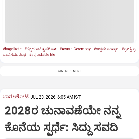
#bagalkote
#ಕನ್ನಡ ಸಾಹಿತ್ಯ ಪರಿಷತ್‌
#Award Ceremony
#ಉತ್ತಮ ಸಂಸ್ಕಾರ
#ಪ್ರಶಸ್ತಿ ಪ್ರ
ದಾನ ಸಮಾರಂಭ
#adjustable life
ADVERTISEMENT
ಬಾಗಲಕೋಟೆ
JUL 23, 2026, 6:05 AM IST
2028ರ ಚುನಾವಣೆಯೇ ನನ್ನ
ಕೊನೆಯ ಸ್ಪರ್ಧೆ: ಸಿದ್ದು ಸವದಿ