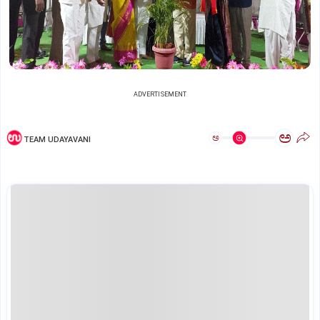
ADVERTISEMENT
ಅ
ಅ
TEAM UDAYAVANI