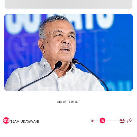
ADVERTISEMENT
ಅ
ಅ
TEAM UDAYAVANI