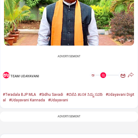
ADVERTISEMENT
ಅ
ಅ
TEAM UDAYAVANI
#Teradala BJP MLA
#Sidhu Savadi
#ಬಿಜೆಪಿ ಶಾಸಕ ಸಿದ್ದು ಸವದಿ
#Udayavani Digit
al
#Udayavani Kannada
#Udayavani
ADVERTISEMENT