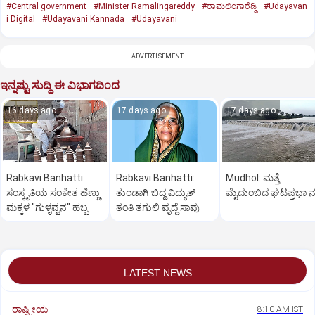
#Central government
#Minister Ramalingareddy
#ರಾಮಲಿಂಗಾರೆಡ್ಡಿ
#Udayavan
i Digital
#Udayavani Kannada
#Udayavani
ADVERTISEMENT
ಇನ್ನಷ್ಟು ಸುದ್ದಿ ಈ ವಿಭಾಗದಿಂದ
16 days ago
17 days ago
17 days ago
Rabkavi Banhatti:
Rabkavi Banhatti:
Mudhol: ಮತ್ತೆ
ಸಂಸ್ಕೃತಿಯ ಸಂಕೇತ ಹೆಣ್ಣು
ತುಂಡಾಗಿ ಬಿದ್ದ ವಿದ್ಯುತ್
ಮೈದುಂಬಿದ ಘಟಪ್ರಭಾ ನ
ಮಕ್ಕಳ "ಗುಳ್ಳವ್ವನ" ಹಬ್ಬ
ತಂತಿ ತಗುಲಿ ವೃದ್ಧೆ ಸಾವು
LATEST NEWS
ರಾಷ್ಟ್ರೀಯ
8:10 AM IST