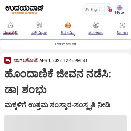
UV
English
E-Paper
ಮುಖಪುಟ
ಸುದ್ದಿ ವಿಭಾಗ
ದಿನ ಭವಿಷ್ಯ
ಹೊಂಗಿರಣ
Search
ADVERTISEMENT
ಬಾಗಲಕೋಟೆ
APR 1, 2022, 12:45 PM IST
ಹೊಂದಾಣಿಕೆ ಜೀವನ ನಡೆಸಿ:
ಡಾ| ಶಂಭು
ಮಕ್ಕಳಿಗೆ ಉತ್ತಮ ಸಂಸ್ಕಾರ-ಸಂಸ್ಕೃತಿ ನೀಡಿ