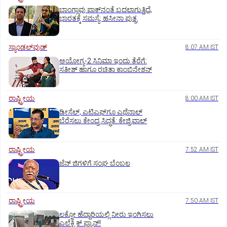
ಬಾಂಗ್ಲಾವು ಪಾಕ್‌ನಂತೆ ಬದಲಾಗುತ್ತಿದೆ,
ಭಾರತಕ್ಕೆ ಸಮಸ್ಯೆ: ಹಸೀನಾ ಪುತ್ರ
ಸ್ಯಾಂಡಲ್‌ವುಡ್‌
8:07 AM IST
ಅಯೋಗ್ಯ-2 ಸಿನಿಮಾ ಇಂದು ತೆರೆಗೆ:
ಸತೀಶ್‌ ಹಾಗೂ ರಚಿತಾ ಕಾಂಬಿನೇಶನ್‌
ರಾಷ್ಟ್ರೀಯ
8:00 AM IST
ಡೀಸೆಲ್‌, ಎಟಿಎಫ್‌ಗೂ ಎಥೆನಾಲ್‌
ಬೆರೆಸಲು ಕೇಂದ್ರ ಸಿದ್ಧತೆ: ಕೇಜ್ರಿವಾಲ್‌
ರಾಷ್ಟ್ರೀಯ
7:52 AM IST
ಜೆನ್‌ ಜಿಗಳಿಗೆ ಸಂಘ ಬೆಂಬಲ
ರಾಷ್ಟ್ರೀಯ
7:50 AM IST
ಲಕ್ನೋ ಹೆದ್ದಾರಿಯಲ್ಲಿ ನೀರು ಇಂಗಿಸಲು
ಎಲೆಕ್ಟ್ರಿಕ್‌ ಫ್ಯಾನ್‌!