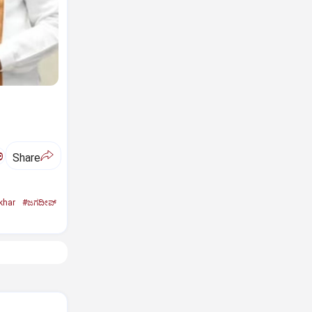
ಅ
Share
khar
#ಜಗದೀಪ್‌