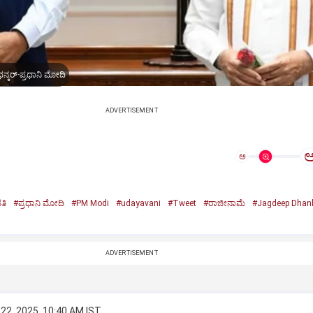
ನ್ಕರ್-ಪ್ರಧಾನಿ ಮೋದಿ
ADVERTISEMENT
ಅ
ತಿ
#ಪ್ರಧಾನಿ ಮೋದಿ
#PM Modi
#udayavani
#Tweet
#ರಾಜೀನಾಮೆ
#Jagdeep Dhan
n
ADVERTISEMENT
22, 2025, 10:40 AM IST