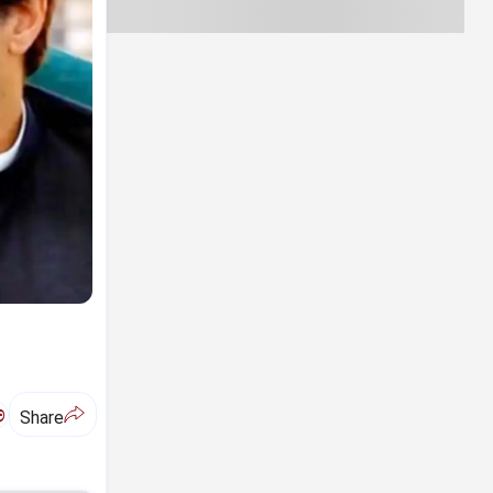
ಅ
Share