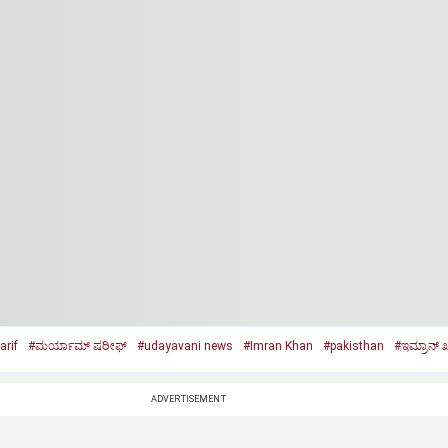
rif
#ಮರ್ಯಾಮ್ ಷರೀಫ್
#udayavani news
#Imran Khan
#pakisthan
#ಇಮ್ರಾನ್‌ ಖ
ADVERTISEMENT