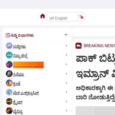
English
UV
ಸುದ್ದಿ ವಿಭಾಗಗಳು
BREAKING NEW
ಸುದ್ದಿಗಳು
ಪಾಕ್ ಬಿಟ್
ನಿಮ್ಮ ಜಿಲ್ಲೆ
ಕಾಮನ್‌ ವೆಲ್ತ್‌ ಗೇಮ್ಸ್‌
ಇಮ್ರಾನ್ ವ
ಸಿನೆಮಾ
ಕ್ರೀಡೆ
ಅಧಿಕಾರಕ್ಕಾಗಿ 
ವೆಬ್ ಎಕ್ಸ್‌ಕ್ಲೂಸಿವ್
ಬಾರಿ ನೋಡುತ್ತಿದ್ದ
ಕ್ರೈಮ್
ವೈವಿಧ್ಯ