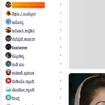
ಇಸ್ರೇಲ್- ಇರಾನ್‌ ಯುದ್ಧ
ಶಿಕ್ಷಣ / ಉದ್ಯೋಗ
ಆರೋಗ್ಯ
ಅನಿವಾಸಿ ಕನ್ನಡಿಗ
ಸೆಲೆಬ್ರಿಟಿ ಕಾರ್ನರ್‌
Explainer
ಜ್ಯೋತಿಷ್ಯ
ರಾಶಿ ಫಲ
ಪುಟಾಣಿ ಪ್ರಪಂಚ
ವೀಡಿಯೊ ಗ್ಯಾಲರಿ
ಫೋಟೋ ಗ್ಯಾಲರಿ
ರೀಲ್ಸ್