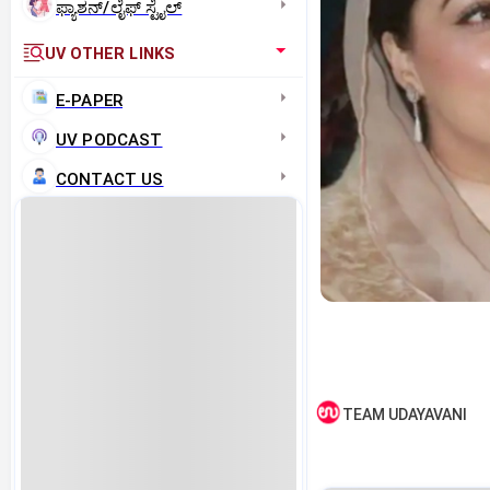
ಫ್ಯಾಶನ್/ಲೈಫ್‌ ಸ್ಟೈಲ್
UV OTHER LINKS
E-PAPER
UV PODCAST
CONTACT US
TEAM UDAYAVANI