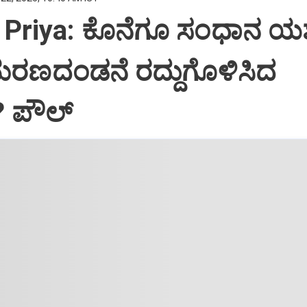
Priya: ಕೊನೆಗೂ ಸಂಧಾನ ಯಶಸ
ಮರಣದಂಡನೆ ರದ್ದುಗೊಳಿಸಿದ
? ಪೌಲ್