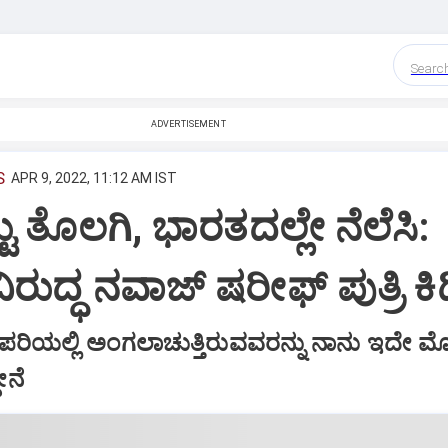
Searc
ADVERTISEMENT
S
APR 9, 2022, 11:12 AM IST
ಟು ತೊಲಗಿ, ಭಾರತದಲ್ಲೇ ನೆಲೆಸಿ:
ಿರುದ್ಧ ನವಾಜ್ ಷರೀಫ್ ಪುತ್ರಿ ಕಿ
ಈ ಪರಿಯಲ್ಲಿ ಅಂಗಲಾಚುತ್ತಿರುವವರನ್ನು ನಾನು ಇದೇ 
ೇನೆ