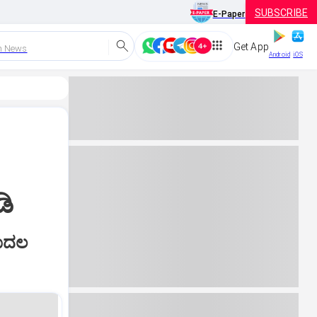
SUBSCRIBE
E-Paper
Get App
h News
Android
iOS
ಡಿ
ಮೊದಲ