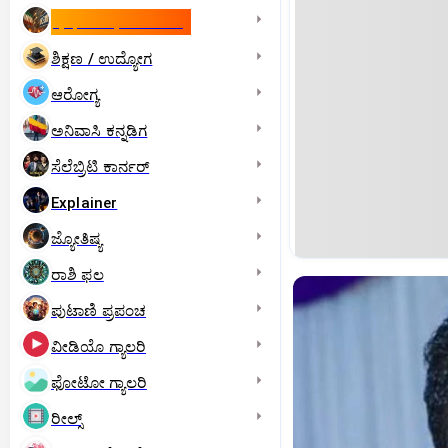
ಇಸ್ರೇಲ್- ಇರಾನ್‌ ಯುದ್ಧ
ಶಿಕ್ಷಣ / ಉದ್ಯೋಗ
ಆರೋಗ್ಯ
ಅನಿವಾಸಿ ಕನ್ನಡಿಗ
ಸೆಲೆಬ್ರಿಟಿ ಕಾರ್ನರ್‌
Explainer
ಜ್ಯೋತಿಷ್ಯ
ರಾಶಿ ಫಲ
ಪುಟಾಣಿ ಪ್ರಪಂಚ
ವೀಡಿಯೊ ಗ್ಯಾಲರಿ
ಫೋಟೋ ಗ್ಯಾಲರಿ
ರೀಲ್ಸ್