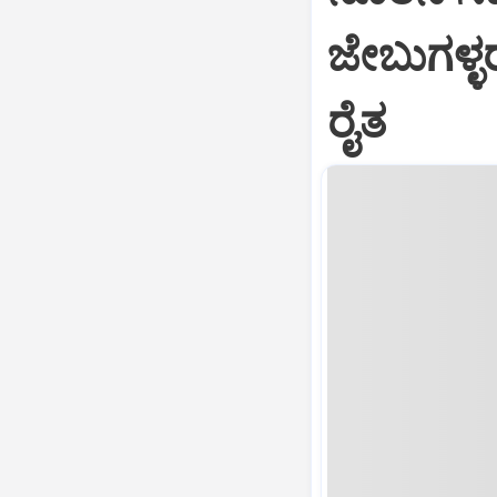
ಜೇಬುಗಳ್ಳ
ರೈತ