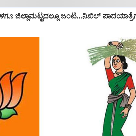
 ಜಿಲ್ಲಾಮಟ್ಟದಲ್ಲೂ ಜಂಟಿ...ನಿಖಿಲ್‌ ಪಾದಯಾತ್ರೆಗೆ