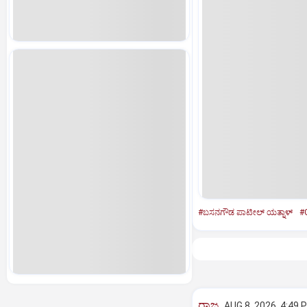
#ಬಸನಗೌಡ ಪಾಟೀಲ್ ಯತ್ನಾಳ್
#
ರಾಜ್ಯ
AUG 8, 2026, 4:49 