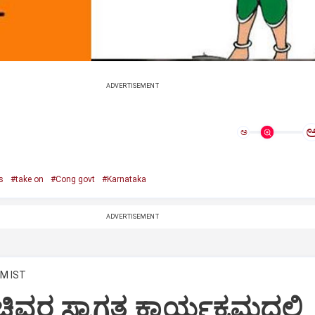
ADVERTISEMENT
ಅ
s
#take on
#Cong govt
#Karnataka
ADVERTISEMENT
PM IST
ವರ ಸ್ವಾಗತ ಕಾರ್ಯಕ್ರಮದಲ್ಲಿ