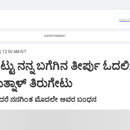
Searc
ADVERTISEMENT
, 12:50 AM IST
ಬಿಟ್ಟು ನನ್ನ ಬಗೆಗಿನ ತೀರ್ಪು ಓದಲಿ
್ನಾಳ್‌ ತಿರುಗೇಟು
ಖೆಯಾದರೆ ನನಗಿಂತ ಮೊದಲೇ ಅವರ ಬಂಧನ