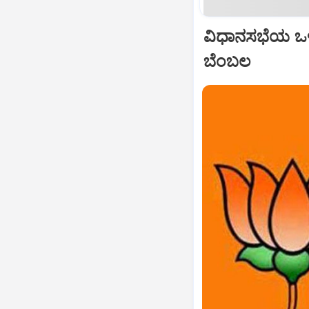
ವಿಧಾನಸಭೆಯ ಒಳಗೂ
ಬೆಂಬಲ