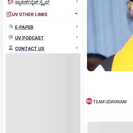
ಫ್ಯಾಶನ್/ಲೈಫ್‌ ಸ್ಟೈಲ್
UV OTHER LINKS
E-PAPER
UV PODCAST
CONTACT US
TEAM UDAYAVANI