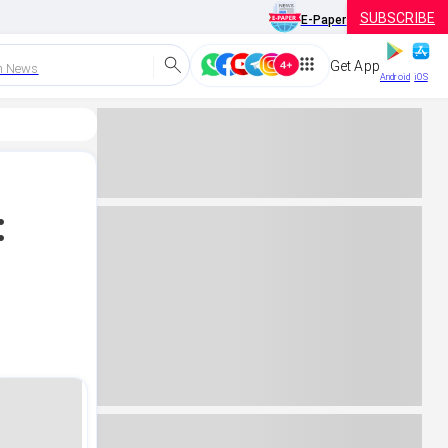
SUBSCRIBE
E-Paper
Get App
h News
Android
iOS
: