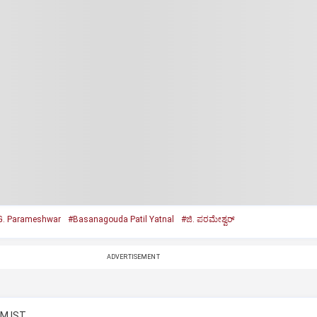
G. Parameshwar
#Basanagouda Patil Yatnal
#ಜಿ. ಪರಮೇಶ್ವರ್‌
ADVERTISEMENT
PM IST