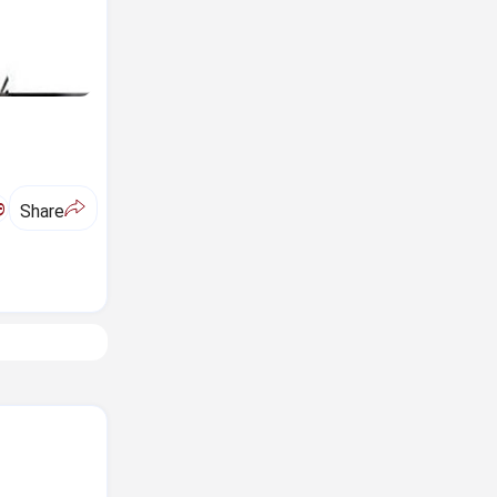
ಅ
Share