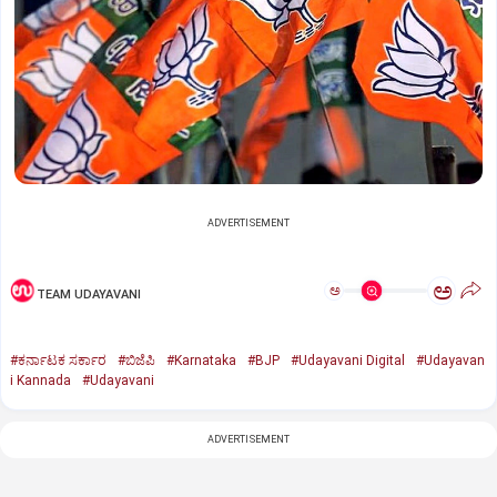
ADVERTISEMENT
ಅ
ಅ
TEAM UDAYAVANI
#ಕರ್ನಾಟಕ ಸರ್ಕಾರ
#ಬಿಜೆಪಿ
#Karnataka
#BJP
#Udayavani Digital
#Udayavan
i Kannada
#Udayavani
ADVERTISEMENT