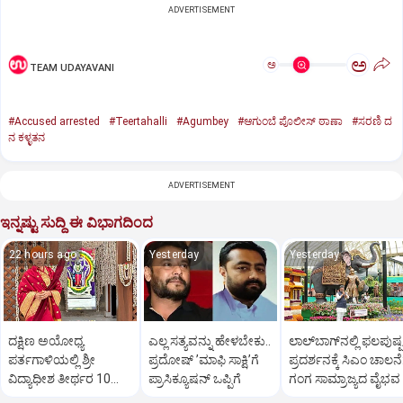
ADVERTISEMENT
ಅ
ಅ
TEAM UDAYAVANI
#Accused arrested
#Teertahalli
#Agumbey
#ಆಗುಂಬೆ ಪೊಲೀಸ್ ಠಾಣಾ
#ಸರಣಿ ದ
ನ ಕಳ್ಳತನ
ADVERTISEMENT
ಇನ್ನಷ್ಟು ಸುದ್ದಿ ಈ ವಿಭಾಗದಿಂದ
22 hours ago
Yesterday
Yesterday
ದಕ್ಷಿಣ ಅಯೋಧ್ಯ
ಎಲ್ಲ ಸತ್ಯವನ್ನು ಹೇಳಬೇಕು..
ಲಾಲ್‌ಬಾಗ್‌ನಲ್ಲಿ ಫಲಪುಷ್ಪ
ಪರ್ತಗಾಳಿಯಲ್ಲಿ ಶ್ರೀ
ಪ್ರದೋಷ್‌ ʼಮಾಫಿ ಸಾಕ್ಷಿʼಗೆ
ಪ್ರದರ್ಶನಕ್ಕೆ ಸಿಎಂ ಚಾಲನೆ
ವಿದ್ಯಾಧೀಶ ತೀರ್ಥರ 10ನೇ
ಪ್ರಾಸಿಕ್ಯೂಷನ್ ಒಪ್ಪಿಗೆ
ಗಂಗ ಸಾಮ್ರಾಜ್ಯದ ವೈಭವ
ಚಾತುರ್ಮಾಸ್ಯ ವ್ರತ ಆರಂಭ