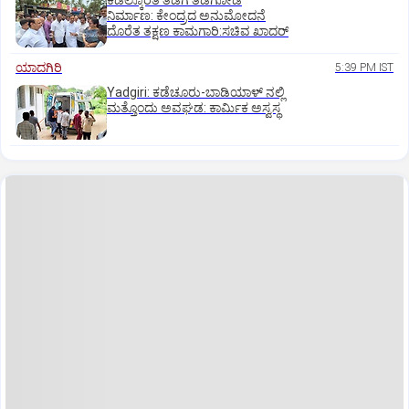
ಕಡಲ್ಕೊರೆತ ತಡೆಗೆ ತಡೆಗೋಡೆ
ನಿರ್ಮಾಣ: ಕೇಂದ್ರದ ಅನುಮೋದನೆ
ದೊರೆತ ತಕ್ಷಣ ಕಾಮಗಾರಿ:ಸಚಿವ ಖಾದರ್
ಯಾದಗಿರಿ
5:39 PM IST
Yadgiri: ಕಡೆಚೂರು-ಬಾಡಿಯಾಳ್ ನಲ್ಲಿ
ಮತ್ತೊಂದು ಅವಘಡ: ಕಾರ್ಮಿಕ ಅಸ್ವಸ್ಥ