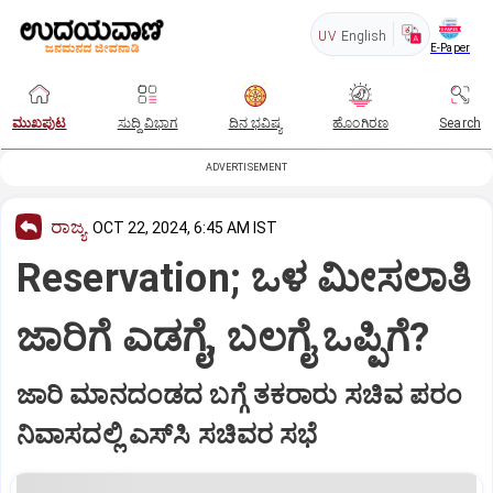
UV
English
E-Paper
ಮುಖಪುಟ
ಸುದ್ದಿ ವಿಭಾಗ
ದಿನ ಭವಿಷ್ಯ
ಹೊಂಗಿರಣ
Search
ADVERTISEMENT
ರಾಜ್ಯ
OCT 22, 2024, 6:45 AM IST
Reservation; ಒಳ ಮೀಸಲಾತಿ
ಜಾರಿಗೆ ಎಡಗೈ, ಬಲಗೈ ಒಪ್ಪಿಗೆ?
ಜಾರಿ ಮಾನದಂಡದ ಬಗ್ಗೆ ತಕರಾರು ಸಚಿವ ಪರಂ
ನಿವಾಸದಲ್ಲಿ ಎಸ್‌ಸಿ ಸಚಿವರ ಸಭೆ