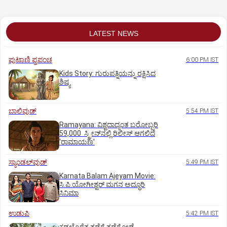
LATEST NEWS
ಪುಟಾಣಿ ಪ್ರಪಂಚ
6:00 PM IST
Kids Story: ಗುರುಪತ್ನಿಯನ್ನು ರಕ್ಷಿಸಿದ
ಶಿಷ್ಯ
ಬಾಲಿವುಡ್‌
5:54 PM IST
Ramayana: ವಿಶ್ವದಾದ್ಯಂತ ಬರೋಬ್ಬರಿ
59,000 ಸ್ಕ್ರೀನ್‌ನಲ್ಲಿ ರಿಲೀಸ್‌ ಆಗಲಿದೆ
'ರಾಮಾಯಣ'
ಸ್ಯಾಂಡಲ್‌ವುಡ್‌
5:49 PM IST
Karnata Balam Ajeyam Movie:
ಸಿ.ಪಿ.ಯೋಗೀಶ್ವರ್‌ ಮಗನ ಅದ್ಧೂರಿ
ಸಿನಿಮಾ
ಉಡುಪಿ
5:42 PM IST