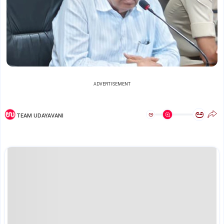
ADVERTISEMENT
ಅ
ಅ
TEAM UDAYAVANI