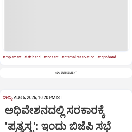
#implement
#left hand
#consent
#internal reservation
#right-hand
ADVERTISEMENT
ರಾಜ್ಯ
AUG 6, 2026, 10:20 PM IST
ಅಧಿವೇಶನದಲ್ಲಿ ಸರಕಾರಕ್ಕೆ
"ಪ್ರತ್ಯಸ್ತ್ರ': ಇಂದು ಬಿಜೆಪಿ ಸಭೆ