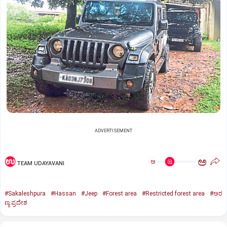
ADVERTISEMENT
ಅ
ಅ
TEAM UDAYAVANI
#Sakaleshpura
#Hassan
#Jeep
#Forest area
#Restricted forest area
#ಅರ
ಣ್ಯ ಪ್ರದೇಶ