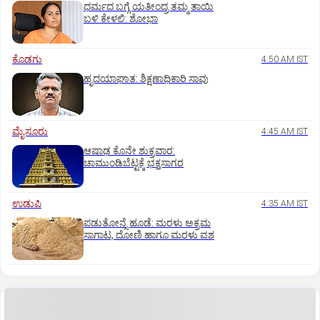
ಧರ್ಮದ ಬಗ್ಗೆ ಯತೀಂದ್ರ ತಮ್ಮ ತಾಯಿ
ಬಳಿ ಕೇಳಲಿ: ಶೋಭಾ
ಕೊಡಗು
4:50 AM IST
ಹೃದಯಾಘಾತ: ಶಿಕ್ಷಣಾಧಿಕಾರಿ ಸಾವು
ಮೈಸೂರು
4:45 AM IST
ಆಷಾಢ ಕೊನೇ ಶುಕ್ರವಾರ:
ಚಾಮುಂಡಿಬೆಟ್ಟಕ್ಕೆ ಭಕ್ತಸಾಗರ
ಉಡುಪಿ
4:35 AM IST
ಪಡುತೋನ್ಸೆ ಹೂಡೆ: ಮರಳು ಅಕ್ರಮ
ಸಾಗಾಟ, ದೋಣಿ ಹಾಗೂ ಮರಳು ವಶ