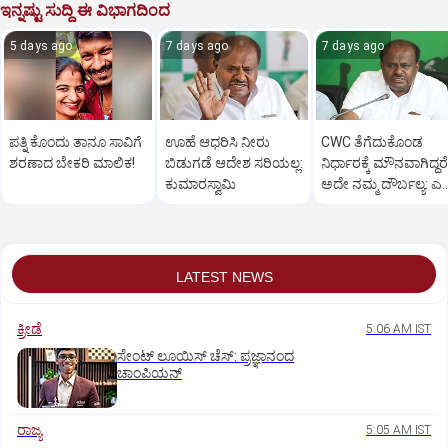
ಇನ್ನಷ್ಟು ಸುದ್ದಿ ಈ ವಿಭಾಗದಿಂದ
5 days ago
7 days ago
7 days ago
ಪತ್ನಿ ಕೊಂದು ತಾನೂ ಸಾವಿಗೆ
ಊಹೆ ಆಧರಿಸಿ ನೀರು
CWC ತೆಗೆದುಕೊಂಡ
ಶರಣಾದ ಬೇಕರಿ ಮಾಲಿಕ!
ಬಿಡುಗಡೆ ಆದೇಶ ಸರಿಯಲ್ಲ:
ನಿರ್ಧಾರಕ್ಕೆ ಮೌನವಾಗಿದ್ದರೆ
ಕುಮಾರಸ್ವಾಮಿ
ಅದೇ ನಮ್ಮ ದೌರ್ಬಲ್ಯ: ಎಚ
ಡಿ ಕುಮಾರಸ್ವಾಮಿ
LATEST NEWS
ಕ್ರೀಡೆ
5:06 AM IST
ಸೇಂಟ್‌ ಲೂಯಿಸ್‌ ಚೆಸ್‌: ಪ್ರಜ್ಞಾನಂದ
ಚಾಂಪಿಯನ್‌
ರಾಜ್ಯ
5:05 AM IST