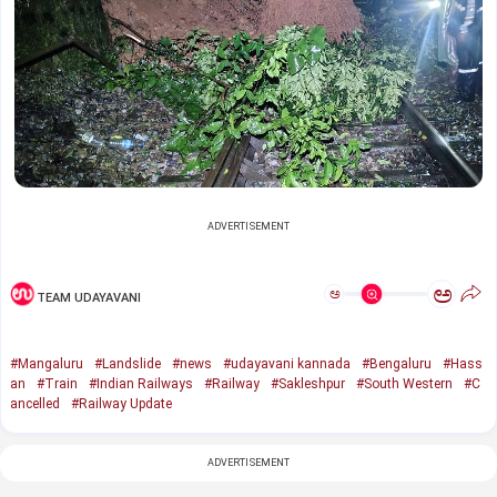
ADVERTISEMENT
ಅ
ಅ
TEAM UDAYAVANI
#Mangaluru
#Landslide
#news
#udayavani kannada
#Bengaluru
#Hass
an
#Train
#Indian Railways
#Railway
#Sakleshpur
#South Western
#C
ancelled
#Railway Update
ADVERTISEMENT