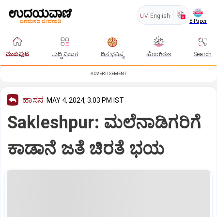
UV
English
E-Paper
ಮುಖಪುಟ
ಸುದ್ದಿ ವಿಭಾಗ
ದಿನ ಭವಿಷ್ಯ
ಹೊಂಗಿರಣ
Search
ADVERTISEMENT
ಹಾಸನ
MAY 4, 2024, 3:03 PM IST
Sakleshpur: ಮಲೆನಾಡಿಗರಿಗೆ
ಕಾಡಾನೆ ಜತೆ ಚಿರತೆ ಭಯ