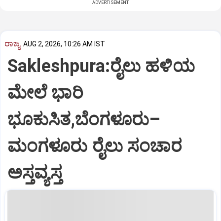
ADVERTISEMENT
ರಾಜ್ಯ
AUG 2, 2026, 10:26 AM IST
Sakleshpura:ರೈಲು ಹಳಿಯ
ಮೇಲೆ ಭಾರಿ
ಭೂಕುಸಿತ,ಬೆಂಗಳೂರು–
ಮಂಗಳೂರು ರೈಲು ಸಂಚಾರ
ಅಸ್ತವ್ಯಸ್ತ