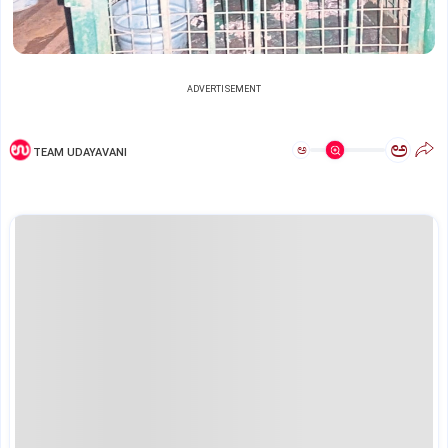
ADVERTISEMENT
ಅ
ಅ
TEAM UDAYAVANI