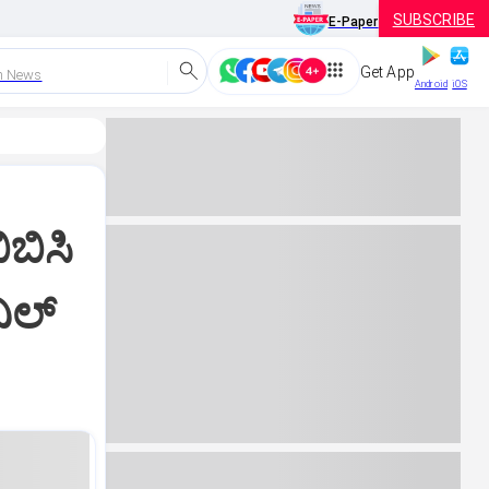
SUBSCRIBE
E-Paper
Get App
h News
Android
iOS
ಿಬಿಸಿ
ನಿಲ್