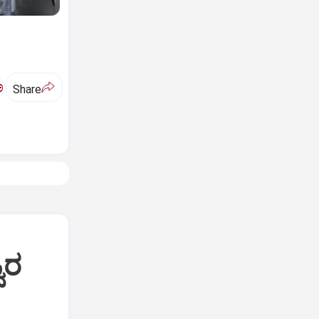
ಅ
Share
ವರ