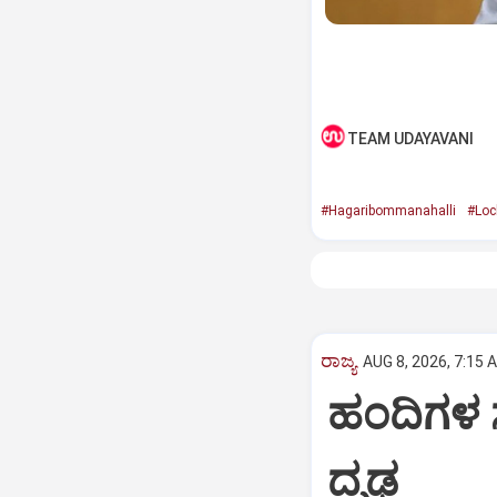
TEAM UDAYAVANI
#Hagaribommanahalli
#Loc
ರಾಜ್ಯ
AUG 8, 2026, 7:15 
ಹಂದಿಗಳ ಸ
ದೃಢ