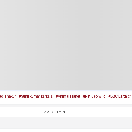
ag Thakur
#Sunil kumar karkala
#Animal Planet
#Net Geo Wild
#BBC Earth ch
ADVERTISEMENT