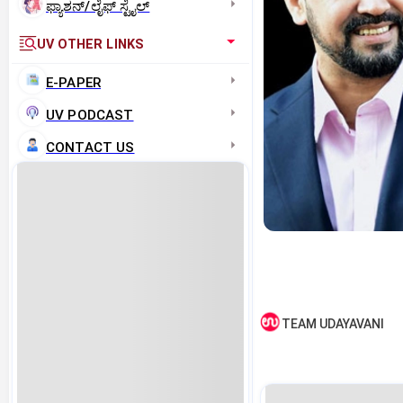
ಫ್ಯಾಶನ್/ಲೈಫ್‌ ಸ್ಟೈಲ್
UV OTHER LINKS
E-PAPER
UV PODCAST
CONTACT US
TEAM UDAYAVANI