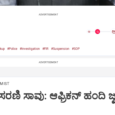
ADVERTISEMENT
ಅ
kup
#Police
#Investigation
#FIR
#Suspension
#SOP
ADVERTISEMENT
AM IST
ರಣಿ ಸಾವು: ಆಫ್ರಿಕನ್‌ ಹಂದಿ ಜ್