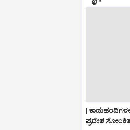
| ಕಾಡುಹಂದಿಗಳಲ್
ಪ್ರದೇಶ ಸೋಂಕ