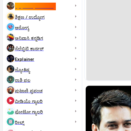
ಇಸ್ರೇಲ್- ಇರಾನ್‌ ಯುದ್ಧ
ಶಿಕ್ಷಣ / ಉದ್ಯೋಗ
ಆರೋಗ್ಯ
ಅನಿವಾಸಿ ಕನ್ನಡಿಗ
ಸೆಲೆಬ್ರಿಟಿ ಕಾರ್ನರ್‌
Explainer
ಜ್ಯೋತಿಷ್ಯ
ರಾಶಿ ಫಲ
ಪುಟಾಣಿ ಪ್ರಪಂಚ
ವೀಡಿಯೊ ಗ್ಯಾಲರಿ
ಫೋಟೋ ಗ್ಯಾಲರಿ
ರೀಲ್ಸ್