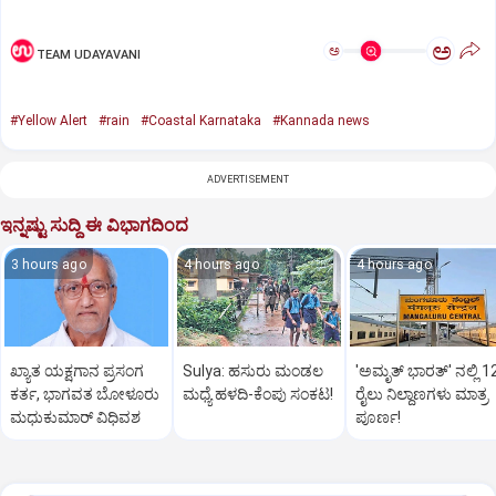
ಅ
ಅ
TEAM UDAYAVANI
#Yellow Alert
#rain
#Coastal Karnataka
#Kannada news
ADVERTISEMENT
ಇನ್ನಷ್ಟು ಸುದ್ದಿ ಈ ವಿಭಾಗದಿಂದ
3 hours ago
4 hours ago
4 hours ago
ಖ್ಯಾತ ಯಕ್ಷಗಾನ ಪ್ರಸಂಗ
Sulya: ಹಸುರು ಮಂಡಲ
'ಅಮೃತ್‌ ಭಾರತ್‌' ನಲ್ಲಿ 1
ಕರ್ತ, ಭಾಗವತ ಬೋಳೂರು
ಮಧ್ಯೆ ಹಳದಿ-ಕೆಂಪು ಸಂಕಟ!
ರೈಲು ನಿಲ್ದಾಣಗಳು ಮಾತ್ರ
ಮಧುಕುಮಾರ್ ವಿಧಿವಶ
ಪೂರ್ಣ!