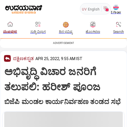
UV
English
E-Paper
ಮುಖಪುಟ
ಸುದ್ದಿ ವಿಭಾಗ
ದಿನ ಭವಿಷ್ಯ
ಹೊಂಗಿರಣ
Search
ADVERTISEMENT
ದಕ್ಷಿಣಕನ್ನಡ
APR 25, 2022, 9:55 AM IST
ಅಭಿವೃದ್ಧಿ ವಿಚಾರ ಜನರಿಗೆ
ತಲುಪಲಿ: ಹರೀಶ್‌ ಪೂಂಜ
ಬಿಜೆಪಿ ಮಂಡಲ ಕಾರ್ಯನಿರ್ವಹಣ ತಂಡದ ಸಭೆ