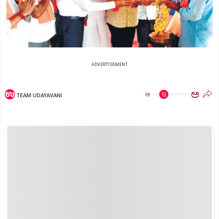
ADVERTISEMENT
ಅ
ಅ
TEAM UDAYAVANI