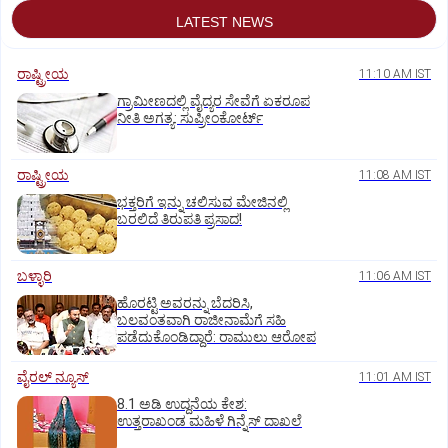
LATEST NEWS
ರಾಷ್ಟ್ರೀಯ
11:10 AM IST
ಗ್ರಾಮೀಣದಲ್ಲಿ ವೈದ್ಯರ ಸೇವೆಗೆ ಏಕರೂಪ
ನೀತಿ ಅಗತ್ಯ: ಸುಪ್ರೀಂಕೋರ್ಟ್‌
ರಾಷ್ಟ್ರೀಯ
11:08 AM IST
ಭಕ್ತರಿಗೆ ಇನ್ನು ಚಲಿಸುವ ಮೇಜಿನಲ್ಲಿ
ಬರಲಿದೆ ತಿರುಪತಿ ಪ್ರಸಾದ!
ಬಳ್ಳಾರಿ
11:06 AM IST
ಹೊರಟ್ಟಿ ಅವರನ್ನು ಬೆದರಿಸಿ,
ಬಲವಂತವಾಗಿ ರಾಜೀನಾಮೆಗೆ ಸಹಿ
ಪಡೆದುಕೊಂಡಿದ್ದಾರೆ: ರಾಮುಲು ಆರೋಪ
ವೈರಲ್ ನ್ಯೂಸ್
11:01 AM IST
8.1 ಅಡಿ ಉದ್ದನೆಯ ಕೇಶ:
ಉತ್ತರಾಖಂಡ ಮಹಿಳೆ ಗಿನ್ನೆಸ್‌ ದಾಖಲೆ