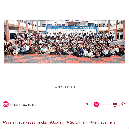
ADVERTISEMENT
ಅ
ಅ
TEAM UDAYAVANI
#Alva's Pragati-2026
#jobs
#Job fair
#Recruitment
#Kannada news