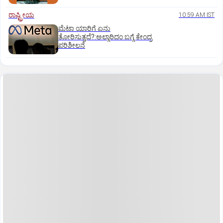
ರಾಷ್ಟ್ರೀಯ
10:59 AM IST
ಮೆಟಾ ಯಾರಿಗೆ ಏನು
ತೋರಿಸುತ್ತದೆ?:ಅಲ್ಗಾರಿದಂ ಬಗ್ಗೆ ಕೇಂದ್ರ
ಪರಿಶೀಲನೆ