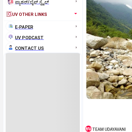
ಫ್ಯಾಶನ್/ಲೈಫ್‌ ಸ್ಟೈಲ್
UV OTHER LINKS
E-PAPER
UV PODCAST
CONTACT US
TEAM UDAYAVANI