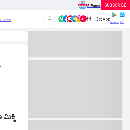
SUBSCRIBE
E-Paper
Get App
h News
Android
iOS
-
ಮಿಕ್ಕಿ