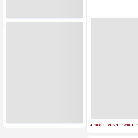
#Draught
#River
#Water