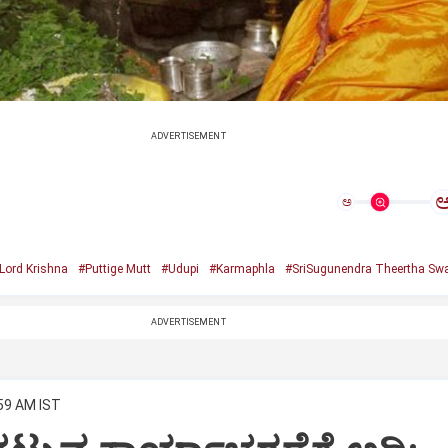
ADVERTISEMENT
ಅ
Lord Krishna
#Puttige Mutt
#Udupi
#Karmaphla
#SriSugunendra Theertha Swa
ADVERTISEMENT
:59 AM IST