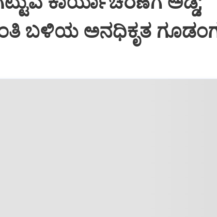
ಟ್ಟುವ ಕಾರ್ಯಾಚರಣೆಗೆ ಅಡ್ಡಿ;
ಂತಿ ಬಳಿಯ ಅನಧಿಕೃತ ಗೂಡಂಗ