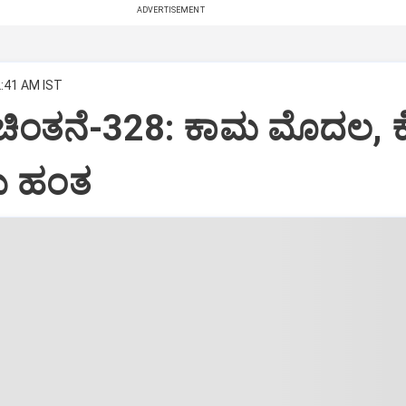
ADVERTISEMENT
2:41 AM IST
 ಚಿಂತನೆ-328: ಕಾಮ ಮೊದಲ, 
 ಹಂತ