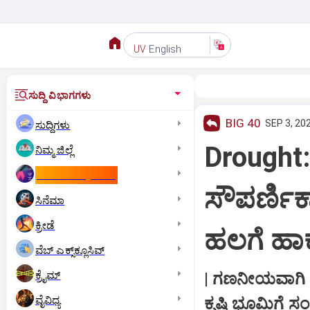
English
UV
ಸುದ್ದಿ ವಿಭಾಗಗಳು
BIG 40
SEP 3, 20
ಸುದ್ದಿಗಳು
Drought
ನಿಮ್ಮ ಜಿಲ್ಲೆ
ಕಾಮನ್‌ ವೆಲ್ತ್‌ ಗೇಮ್ಸ್‌
ಸೌಪರ್ಣಿ
ಸಿನೆಮಾ
ಕ್ರೀಡೆ
ಹಲಗೆ ಹಾಕು
ವೆಬ್ ಎಕ್ಸ್‌ಕ್ಲೂಸಿವ್
ಕ್ರೈಮ್
| ಗಣನೀಯವಾಗಿ ಕು
ವೈವಿಧ್ಯ
ಕೃಷಿ ಭೂಮಿಗೆ ಸಂಕ