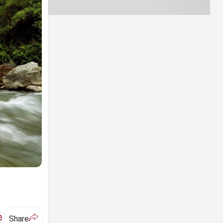
ಅ
Share