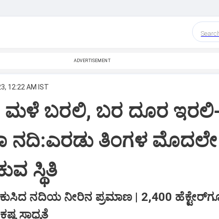
Searc
ADVERTISEMENT
23, 12:22 AM IST
: ಮಳೆ ಬರಲಿ, ಬರ ದೂರ ಇರಲಿ
ಕಾ ನದಿ:ಎರಡು ತಿಂಗಳ ಮೊದಲೇ
ವ ಸ್ಥಿತಿ
ಸಿದ ನದಿಯ ನೀರಿನ ಪ್ರಮಾಣ | 2,400 ಹೆಕ್ಟೇರ್‌ಗೂ 
ಷ್ಟ ಸಾಧ್ಯತೆ