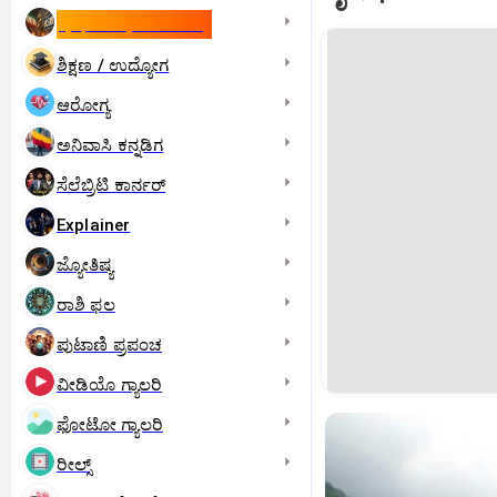
ಇಸ್ರೇಲ್- ಇರಾನ್‌ ಯುದ್ಧ
ಶಿಕ್ಷಣ / ಉದ್ಯೋಗ
ಆರೋಗ್ಯ
ಅನಿವಾಸಿ ಕನ್ನಡಿಗ
ಸೆಲೆಬ್ರಿಟಿ ಕಾರ್ನರ್‌
Explainer
ಜ್ಯೋತಿಷ್ಯ
ರಾಶಿ ಫಲ
ಪುಟಾಣಿ ಪ್ರಪಂಚ
ವೀಡಿಯೊ ಗ್ಯಾಲರಿ
ಫೋಟೋ ಗ್ಯಾಲರಿ
ರೀಲ್ಸ್