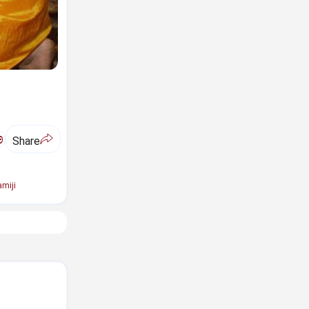
ಅ
Share
miji