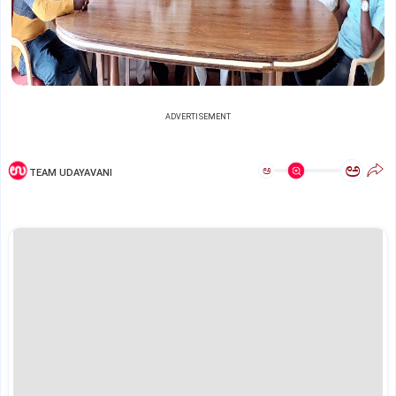
ADVERTISEMENT
ಅ
ಅ
TEAM UDAYAVANI