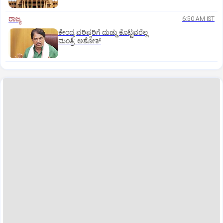
ರಾಜ್ಯ
6:50 AM IST
ಕೇಂದ್ರ ವರಿಷ್ಠರಿಗೆ ದುಡ್ಡು ಕೊಟ್ಟವರೆಲ್ಲ
ಮಂತ್ರಿ: ಅಶೋಕ್