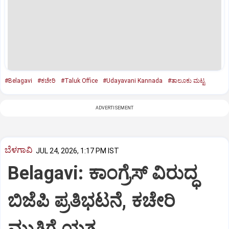
#Belagavi
#ಕಚೇರಿ
#Taluk Office
#Udayavani Kannada
#ತಾಲೂಕು ಮಟ್ಟ
ADVERTISEMENT
ಬೆಳಗಾವಿ
JUL 24, 2026, 1:17 PM IST
Belagavi: ಕಾಂಗ್ರೆಸ್‌ ವಿರುದ್ಧ
ಬಿಜೆಪಿ ಪ್ರತಿಭಟನೆ, ಕಚೇರಿ
ಮುತ್ತಿಗೆ ಯತ್ನ