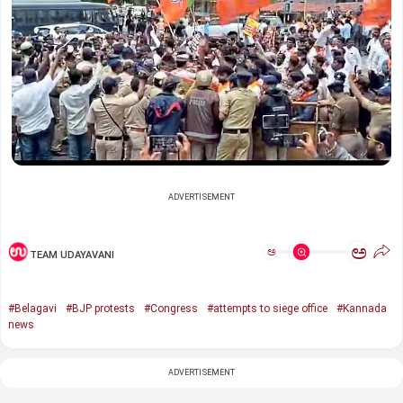
ADVERTISEMENT
ಅ
ಅ
TEAM UDAYAVANI
#Belagavi
#BJP protests
#Congress
#attempts to siege office
#Kannada
news
ADVERTISEMENT