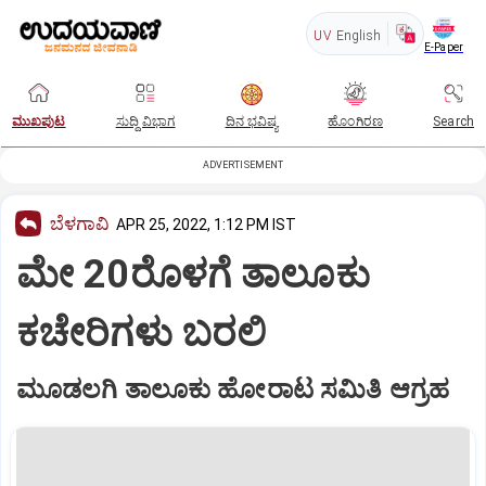
UV
English
E-Paper
ಮುಖಪುಟ
ಸುದ್ದಿ ವಿಭಾಗ
ದಿನ ಭವಿಷ್ಯ
ಹೊಂಗಿರಣ
Search
ADVERTISEMENT
ಬೆಳಗಾವಿ
APR 25, 2022, 1:12 PM IST
ಮೇ 20ರೊಳಗೆ ತಾಲೂಕು
ಕಚೇರಿಗಳು ಬರಲಿ
ಮೂಡಲಗಿ ತಾಲೂಕು ಹೋರಾಟ ಸಮಿತಿ ಆಗ್ರಹ