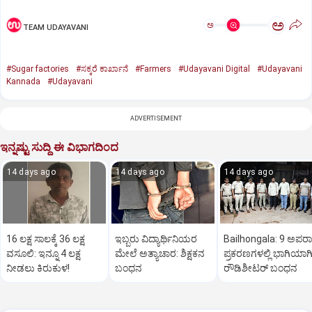
ಅ
ಅ
TEAM UDAYAVANI
#Sugar factories
#ಸಕ್ಕರೆ ಕಾರ್ಖಾನೆ
#Farmers
#Udayavani Digital
#Udayavani
Kannada
#Udayavani
ADVERTISEMENT
ಇನ್ನಷ್ಟು ಸುದ್ದಿ ಈ ವಿಭಾಗದಿಂದ
14 days ago
14 days ago
14 days ago
16 ಲಕ್ಷ ಸಾಲಕ್ಕೆ 36 ಲಕ್ಷ
ಇಬ್ಬರು ವಿದ್ಯಾರ್ಥಿನಿಯರ
Bailhongala: 9 ಅಪರ
ವಸೂಲಿ: ಇನ್ನೂ 4 ಲಕ್ಷ
ಮೇಲೆ ಅತ್ಯಾಚಾರ: ಶಿಕ್ಷಕನ
ಪ್ರಕರಣಗಳಲ್ಲಿ ಭಾಗಿಯಾಗಿದ
ನೀಡಲು ಕಿರುಕುಳ!
ಬಂಧನ
ರೌಡಿಶೀಟರ್ ಬಂಧನ