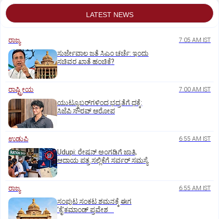
LATEST NEWS
ರಾಜ್ಯ
7:05 AM IST
ಸುರ್ಜೇವಾಲ ಜತೆ ಸಿಎಂ ಚರ್ಚೆ: ಇಂದು
ಸಚಿವರ ಖಾತೆ ಹಂಚಿಕೆ?
ರಾಷ್ಟ್ರೀಯ
7:00 AM IST
ಯುಟ್ಯೂಬರ್‌ಗಳಿಂದ ಭದ್ರತೆಗೆ ಧಕ್ಕೆ:
ಸಿಜೆಪಿ ಸೌರವ್‌ ಆರೋಪ
ಉಡುಪಿ
6:55 AM IST
Udupi: ರೇಷನ್‌ ಅಂಗಡಿಗೆ ಜಾತಿ,
ಆದಾಯ ಪತ್ರ ಸಲ್ಲಿಕೆಗೆ ಸರ್ವರ್‌ ಸಮಸ್ಯೆ
ರಾಜ್ಯ
6:55 AM IST
ಸಂಪುಟ ಸಂಕಟ ಶಮನಕ್ಕೆ ಈಗ
‘ಕೈ’ಕಮಾಂಡ್‌ ಪ್ರವೇಶ