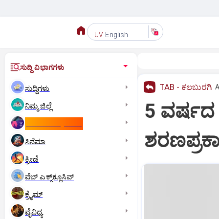
English
UV
ಸುದ್ದಿ ವಿಭಾಗಗಳು
TAB - ಕಲಬುರಗಿ
A
ಸುದ್ದಿಗಳು
5 ವರ್ಷದ ಸ
ನಿಮ್ಮ ಜಿಲ್ಲೆ
ಕಾಮನ್‌ ವೆಲ್ತ್‌ ಗೇಮ್ಸ್‌
ಶರಣಪ್ರಕ
ಸಿನೆಮಾ
ಕ್ರೀಡೆ
ವೆಬ್ ಎಕ್ಸ್‌ಕ್ಲೂಸಿವ್
ಕ್ರೈಮ್
ವೈವಿಧ್ಯ