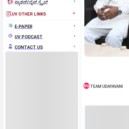
ಫ್ಯಾಶನ್/ಲೈಫ್‌ ಸ್ಟೈಲ್
UV OTHER LINKS
E-PAPER
UV PODCAST
CONTACT US
TEAM UDAYAVANI