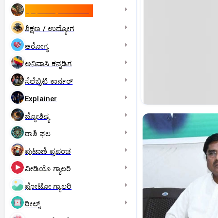
ಇಸ್ರೇಲ್- ಇರಾನ್‌ ಯುದ್ಧ
ಶಿಕ್ಷಣ / ಉದ್ಯೋಗ
ಆರೋಗ್ಯ
ಅನಿವಾಸಿ ಕನ್ನಡಿಗ
ಸೆಲೆಬ್ರಿಟಿ ಕಾರ್ನರ್‌
Explainer
ಜ್ಯೋತಿಷ್ಯ
ರಾಶಿ ಫಲ
ಪುಟಾಣಿ ಪ್ರಪಂಚ
ವೀಡಿಯೊ ಗ್ಯಾಲರಿ
ಫೋಟೋ ಗ್ಯಾಲರಿ
ರೀಲ್ಸ್