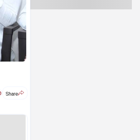
ಅ
Share