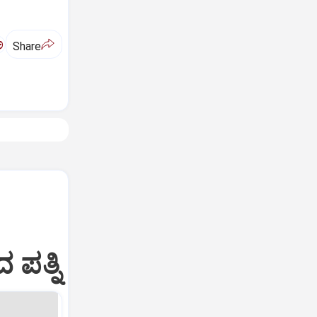
ಅ
Share
ಪತ್ನಿ