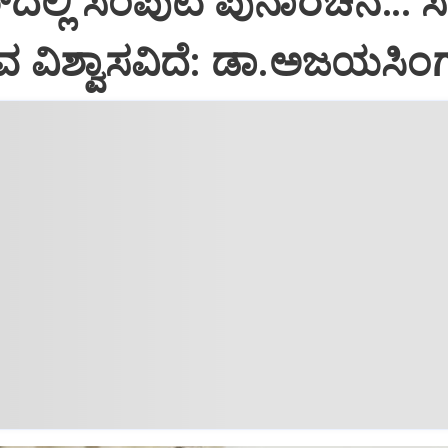
‌ದಲ್ಲಿ ಸಂಪುಟ ಪುನಾರಚನೆ… 
ಗುವ ವಿಶ್ವಾಸವಿದೆ: ಡಾ.ಅಜಯಸಿಂ