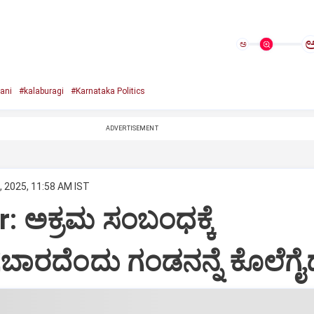
ಅ
ani
#kalaburagi
#Karnataka Politics
ADVERTISEMENT
, 2025, 11:58 AM IST
r: ಅಕ್ರಮ ಸಂಬಂಧಕ್ಕೆ
ಬಾರದೆಂದು ಗಂಡನನ್ನೆ ಕೊಲೆಗೈದ 