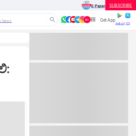
SUBSCRIBE
E-Paper
Get App
h News
Android
iOS
ಿ: