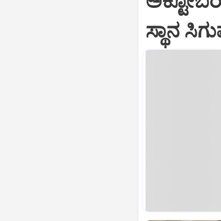
ಅಕ್ಟೋಬರ್
ಸ್ಥಾನ ಸಿ