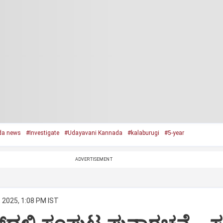
da news
#Investigate
#Udayavani Kannada
#kalaburugi
#5-year
ADVERTISEMENT
, 2025, 1:08 PM IST