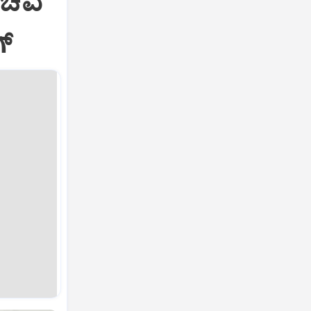
ಸಚಿವ
ಗ್