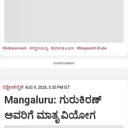
#Siddaramaiah
#ಸಿದ್ದರಾಮಯ್ಯ
#ಭಗವಂತ ಖೂಬಾ
#bhagwanth khuba
ADVERTISEMENT
ದಕ್ಷಿಣಕನ್ನಡ
AUG 9, 2026, 5:35 PM IST
Mangaluru: ಗುರುಕಿರಣ್
ಅವರಿಗೆ ಮಾತೃ ವಿಯೋಗ