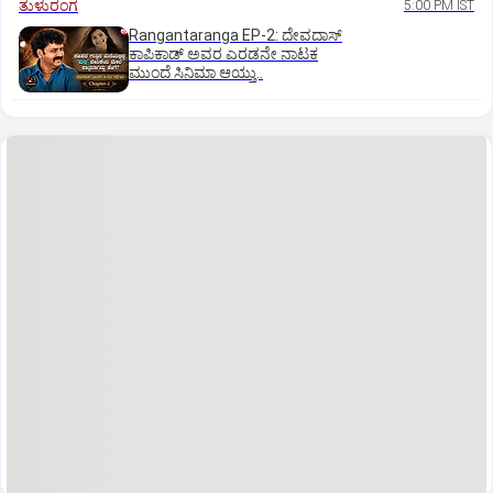
ತುಳುರಂಗ
5:00 PM IST
Rangantaranga EP-2: ದೇವದಾಸ್
ಕಾಪಿಕಾಡ್‌ ಅವರ ಎರಡನೇ ನಾಟಕ
ಮುಂದೆ ಸಿನಿಮಾ ಆಯ್ತು..