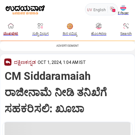
UV
English
E-Paper
ಮುಖಪುಟ
ಸುದ್ದಿ ವಿಭಾಗ
ದಿನ ಭವಿಷ್ಯ
ಹೊಂಗಿರಣ
Search
ADVERTISEMENT
ದಕ್ಷಿಣಕನ್ನಡ
OCT 1, 2024, 1:04 AM IST
CM Siddaramaiah
ರಾಜೀನಾಮೆ ನೀಡಿ ತನಿಖೆಗೆ
ಸಹಕರಿಸಲಿ: ಖೂಬಾ