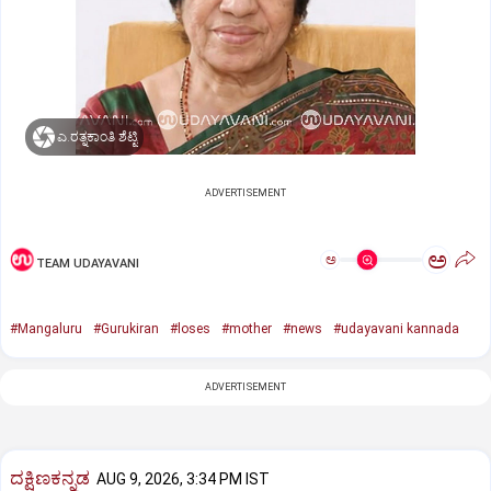
ಎ.ರತ್ನಕಾಂತಿ ಶೆಟ್ಟಿ
ADVERTISEMENT
ಅ
ಅ
TEAM UDAYAVANI
#Mangaluru
#Gurukiran
#loses
#mother
#news
#udayavani kannada
ADVERTISEMENT
ದಕ್ಷಿಣಕನ್ನಡ
AUG 9, 2026, 3:34 PM IST