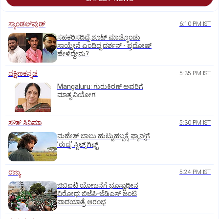
ಸ್ಯಾಂಡಲ್‌ವುಡ್‌
6:10 PM IST
ಸಹಕರಿಸದಿದ್ರೆ ಶೂಟ್‌ ಮಾಡ್ಕೊಂಡು
ಸಾಯ್ತೇನೆ ಎಂದಿದ್ದ ದರ್ಶನ್‌ - ಪ್ರದೋಷ್‌
ಹೇಳಿದ್ದೇನು?
ದಕ್ಷಿಣಕನ್ನಡ
5:35 PM IST
Mangaluru: ಗುರುಕಿರಣ್ ಅವರಿಗೆ
ಮಾತೃ ವಿಯೋಗ
ಸೌತ್‌ ಸಿನಿಮಾ
5:30 PM IST
ಮಹೇಶ್‌ ಬಾಬು ಹುಟ್ಟುಹಬ್ಬಕ್ಕೆ ಫ್ಯಾನ್ಸ್‌ಗೆ
ʼರುದ್ರʼ ಸ್ಟಿಲ್ಸ್‌ ಗಿಫ್ಟ್
ರಾಜ್ಯ
5:24 PM IST
ಜಿಬಿಐಟಿ ಯೋಜನೆಗೆ ಭೂಸ್ವಾಧೀನ
ವಿರೋಧ: ಬಿಜೆಪಿ-ಜೆಡಿಎಸ್‌ ಜಂಟಿ
ಪಾದಯಾತ್ರೆ ಆರಂಭ