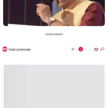
ADVERTISEMENT
ಅ
ಅ
TEAM UDAYAVANI