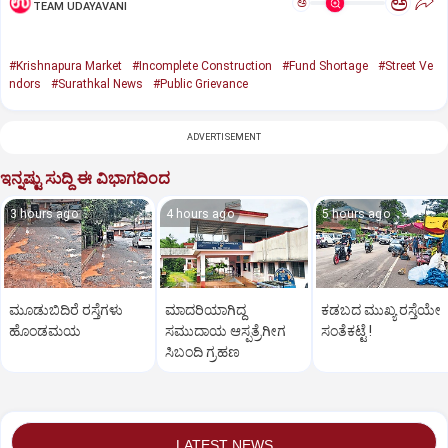
ಅ
ಅ
TEAM UDAYAVANI
#Krishnapura Market
#Incomplete Construction
#Fund Shortage
#Street Ve
ndors
#Surathkal News
#Public Grievance
ADVERTISEMENT
ಇನ್ನಷ್ಟು ಸುದ್ದಿ ಈ ವಿಭಾಗದಿಂದ
3 hours ago
4 hours ago
5 hours ago
ಮೂಡುಬಿದಿರೆ ರಸ್ತೆಗಳು
ಮಾದರಿಯಾಗಿದ್ದ
ಕಡಬದ ಮುಖ್ಯ ರಸ್ತೆಯೇ
ಹೊಂಡಮಯ
ಸಮುದಾಯ ಆಸ್ಪತ್ರೆಗೀಗ
ಸಂತೆಕಟ್ಟೆ !
ಸಿಬಂದಿ ಗ್ರಹಣ
LATEST NEWS