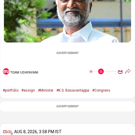
ADVERTISEMENT
ಅ
ಅ
TEAM UDAYAVANI
#portfolio
#assign
#Minister
#K.S. Basavantappa
#Congress
ADVERTISEMENT
ರಾಜ್ಯ
AUG 8, 2026, 3:58 PM IST