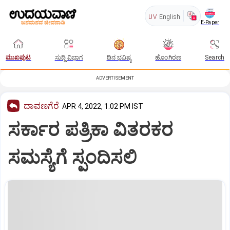
UV
English
E-Paper
ಮುಖಪುಟ
ಸುದ್ದಿ ವಿಭಾಗ
ದಿನ ಭವಿಷ್ಯ
ಹೊಂಗಿರಣ
Search
ADVERTISEMENT
ದಾವಣಗೆರೆ
APR 4, 2022, 1:02 PM IST
ಸರ್ಕಾರ ಪತ್ರಿಕಾ ವಿತರಕರ
ಸಮಸ್ಯೆಗೆ ಸ್ಪಂದಿಸಲಿ