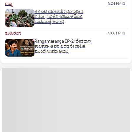
ರಾಜ್ಯ
5:24 PM IST
ಜಿಬಿಐಟಿ ಯೋಜನೆಗೆ ಭೂಸ್ವಾಧೀನ
ವಿರೋಧ: ಬಿಜೆಪಿ-ಜೆಡಿಎಸ್‌ ಜಂಟಿ
ಪಾದಯಾತ್ರೆ ಆರಂಭ
ತುಳುರಂಗ
5:00 PM IST
Rangantaranga EP-2: ದೇವದಾಸ್
ಕಾಪಿಕಾಡ್‌ ಅವರ ಎರಡನೇ ನಾಟಕ
ಮುಂದೆ ಸಿನಿಮಾ ಆಯ್ತು..