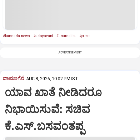
#kannada news
#udayavani
#Journalist
#press
ADVERTISEMENT
ದಾವಣಗೆರೆ
AUG 8, 2026, 10:02 PM IST
ಯಾವ ಖಾತೆ ನೀಡಿದರೂ
ನಿಭಾಯಿಸುವೆ: ಸಚಿವ
ಕೆ.ಎಸ್.ಬಸವಂತಪ್ಪ