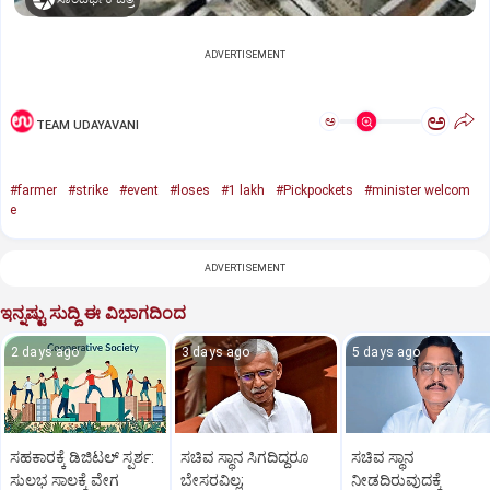
ADVERTISEMENT
ಅ
ಅ
TEAM UDAYAVANI
#farmer
#strike
#event
#loses
#1 lakh
#Pickpockets
#minister welcom
e
ADVERTISEMENT
ಇನ್ನಷ್ಟು ಸುದ್ದಿ ಈ ವಿಭಾಗದಿಂದ
2 days ago
3 days ago
5 days ago
ಸಹಕಾರಕ್ಕೆ ಡಿಜಿಟಲ್‌ ಸ್ಪರ್ಶ:
ಸಚಿವ ಸ್ಥಾನ ಸಿಗದಿದ್ದರೂ
ಸಚಿವ ಸ್ಥಾನ
ಸುಲಭ ಸಾಲಕ್ಕೆ ವೇಗ
ಬೇಸರವಿಲ್ಲ;
ನೀಡದಿರುವುದಕ್ಕೆ