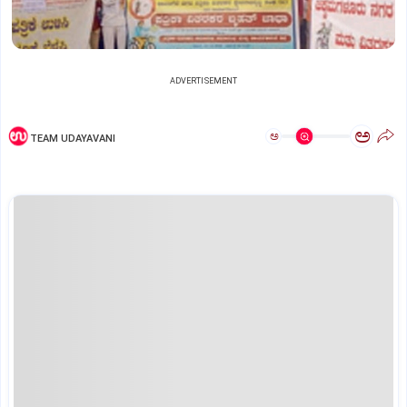
ADVERTISEMENT
ಅ
ಅ
TEAM UDAYAVANI