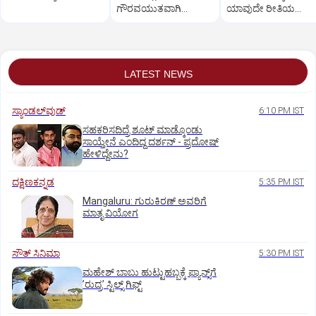
ಗೌರವಯುತವಾಗಿ
ಯಾವುದೇ ರೀತಿಯ
ನಡೆಸಿಕೊಳ್ಳಬಹುದಿತ್ತು:
ಬೇಸರವಿಲ್ಲ: ಹೊನ್ನಾಳಿ
ತಿಮ್ಮಾಪುರ
ಶಾಸಕ ಶಾಂತನಗೌಡ
LATEST NEWS
ಸ್ಯಾಂಡಲ್‌ವುಡ್‌
6:10 PM IST
ಸಹಕರಿಸದಿದ್ರೆ ಶೂಟ್‌ ಮಾಡ್ಕೊಂಡು
ಸಾಯ್ತೇನೆ ಎಂದಿದ್ದ ದರ್ಶನ್‌ - ಪ್ರದೋಷ್‌
ಹೇಳಿದ್ದೇನು?
ದಕ್ಷಿಣಕನ್ನಡ
5:35 PM IST
Mangaluru: ಗುರುಕಿರಣ್ ಅವರಿಗೆ
ಮಾತೃ ವಿಯೋಗ
ಸೌತ್‌ ಸಿನಿಮಾ
5:30 PM IST
ಮಹೇಶ್‌ ಬಾಬು ಹುಟ್ಟುಹಬ್ಬಕ್ಕೆ ಫ್ಯಾನ್ಸ್‌ಗೆ
ʼರುದ್ರʼ ಸ್ಟಿಲ್ಸ್‌ ಗಿಫ್ಟ್