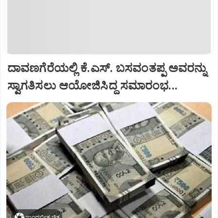
ದಾವಣಗೆರೆಯಲ್ಲಿ ಕೆ.ಎಸ್. ಬಸವಂತಪ್ಪ ಅವರನ್ನು
ಸ್ವಾಗತಿಸಲು ಆಯೋಜಿಸಿದ್ದ ಸಮಾರಂಭ...
ಸಾಂದರ್ಭಿಕ ಚಿತ್ರ