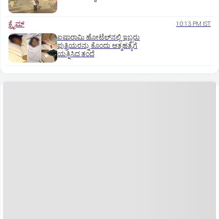
ಕ್ರೈಮ್
10:13 PM IST
ಐಷಾರಾಮಿ ಹೋಟೆಲ್‌ನಲ್ಲಿ ಇಬ್ಬರು
ಪುತ್ರಿಯರನ್ನು ಕೊಂದು ಆತ್ಮಹತ್ಯೆಗೆ
ಯತ್ನಿಸಿದ ತಂದೆ