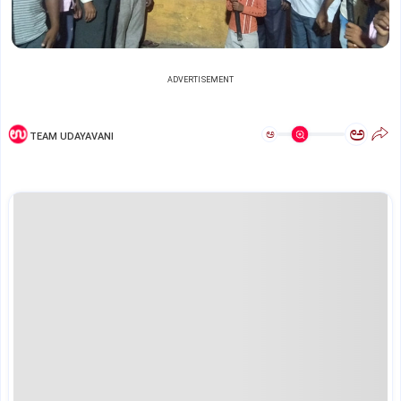
ADVERTISEMENT
ಅ
ಅ
TEAM UDAYAVANI