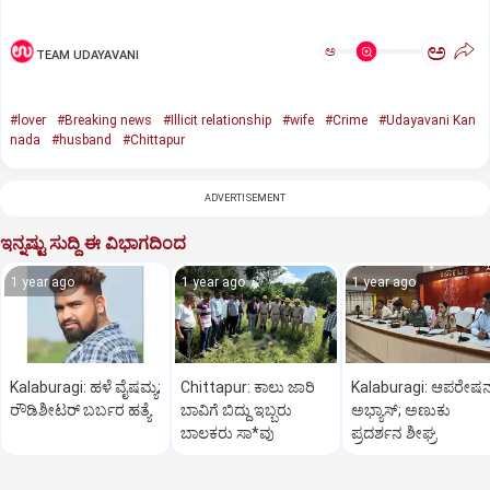
ಅ
ಅ
TEAM UDAYAVANI
#lover
#Breaking news
#Illicit relationship
#wife
#Crime
#Udayavani Kan
nada
#husband
#Chittapur
ADVERTISEMENT
ಇನ್ನಷ್ಟು ಸುದ್ದಿ ಈ ವಿಭಾಗದಿಂದ
1 year ago
1 year ago
1 year ago
Kalaburagi: ಹಳೆ ವೈಷಮ್ಯ;
Chittapur: ಕಾಲು ಜಾರಿ
Kalaburagi: ಆಪರೇಷನ್
ರೌಡಿಶೀಟರ್ ಬರ್ಬರ ಹತ್ಯೆ
ಬಾವಿಗೆ ಬಿದ್ದು ಇಬ್ಬರು
ಅಭ್ಯಾಸ್; ಅಣುಕು
ಬಾಲಕರು ಸಾ*ವು
ಪ್ರದರ್ಶನ ಶೀಘ್ರ