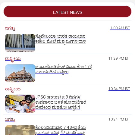
LATEST NEWS
ಜಗತ್ತು
1:00 AM IST
ಸ್ಲೊವೇನಿಯಾ: ಭಾರತ ರಾಯಭಾರ
ಕಚೇರಿ ಮೇಲೆ ದುಷ್ಕರ್ಮಿಗಳ ದಾಳಿ
ರಾಷ್ಟ್ರೀಯ
11:29 PM IST
ಚಂದಾಚೋರಿ ಕೇಸ್‌ ವಿಚಾರಣೆ ಆ.17ಕ್ಕೆ
ಮುಂದೂಡಿದ ಸುಪ್ರೀಂ
ರಾಷ್ಟ್ರೀಯ
10:34 PM IST
JPSC protests: 9 ದಿನಗಳ
ಉಪವಾಸದ ಬಳಿಕ ಹೋರಾಟಗಾರ
ದೇವೇಂದ್ರ ಮಹತೋ ಆಸ್ಪತ್ರೆಗೆ
ಜಗತ್ತು
10:24 PM IST
ಕೊಲಂಬಿಯಾದಲ್ಲಿ 7.4 ತೀವ್ರತೆಯ
ಭೂಕಂಪ: ಕನಿಷ್ಠ 47 ಮಂದಿ ಸಾವು