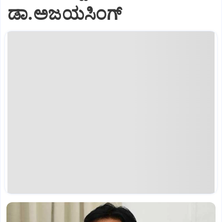
ಡಾ.ಅಜಯಸಿಂಗ್