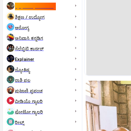
ಇಸ್ರೇಲ್- ಇರಾನ್‌ ಯುದ್ಧ
ಶಿಕ್ಷಣ / ಉದ್ಯೋಗ
ಆರೋಗ್ಯ
ಅನಿವಾಸಿ ಕನ್ನಡಿಗ
ಸೆಲೆಬ್ರಿಟಿ ಕಾರ್ನರ್‌
Explainer
ಜ್ಯೋತಿಷ್ಯ
ರಾಶಿ ಫಲ
ಪುಟಾಣಿ ಪ್ರಪಂಚ
ವೀಡಿಯೊ ಗ್ಯಾಲರಿ
ಫೋಟೋ ಗ್ಯಾಲರಿ
ರೀಲ್ಸ್