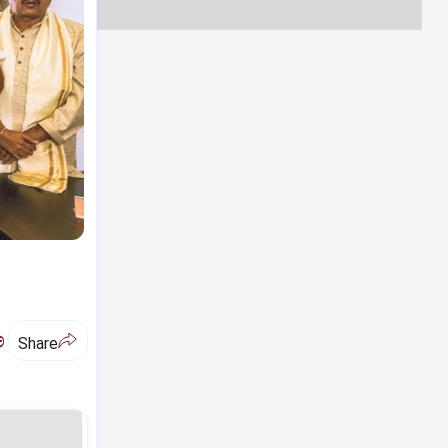
ಅ
Share