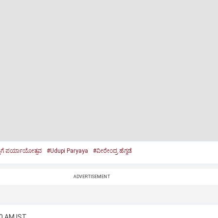
್ತಿಗೆ ಪರ್ಯಾಯೋತ್ಸವ
#Udupi Paryaya
#ವೀರೇಂದ್ರ ಹೆಗ್ಗಡೆ
ADVERTISEMENT
00 AM IST