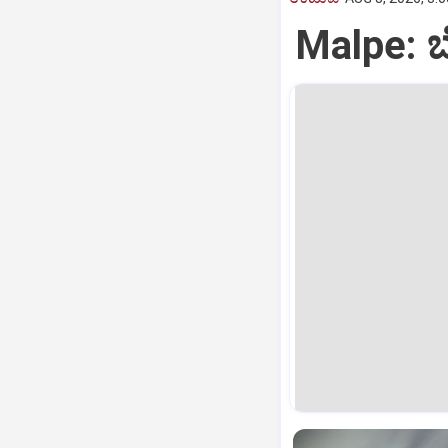
Malpe: ಬೋ