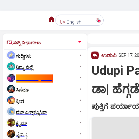
English
UV
ಸುದ್ದಿ ವಿಭಾಗಗಳು
ಉಡುಪಿ
SEP 17, 2
ಸುದ್ದಿಗಳು
Udupi Pa
ನಿಮ್ಮ ಜಿಲ್ಲೆ
ಕಾಮನ್‌ ವೆಲ್ತ್‌ ಗೇಮ್ಸ್‌
ಡಾ| ಹೆಗ್ಗಡ
ಸಿನೆಮಾ
ಕ್ರೀಡೆ
ಪುತ್ತಿಗೆ ಪರ್ಯ
ವೆಬ್ ಎಕ್ಸ್‌ಕ್ಲೂಸಿವ್
ಕ್ರೈಮ್
ವೈವಿಧ್ಯ