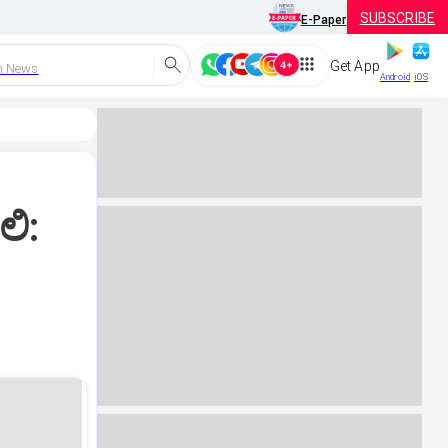
SUBSCRIBE
E-Paper
Get App
h News
Android
iOS
ಲಿ: