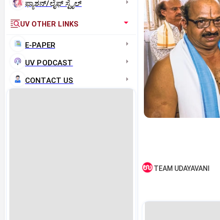
ಫ್ಯಾಶನ್/ಲೈಫ್‌ ಸ್ಟೈಲ್
UV OTHER LINKS
E-PAPER
UV PODCAST
CONTACT US
TEAM UDAYAVANI