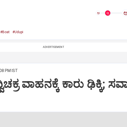
ಅ
#Boat
#Udupi
ADVERTISEMENT
:08 PM IST
ವಿಚಕ್ರ ವಾಹನಕ್ಕೆ ಕಾರು ಢಿಕ್ಕಿ; ಸ