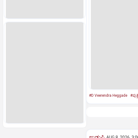
#D Veerendra Heggade
#ಪುತ
ಉಡುಪಿ
AUG 8, 2026, 3: