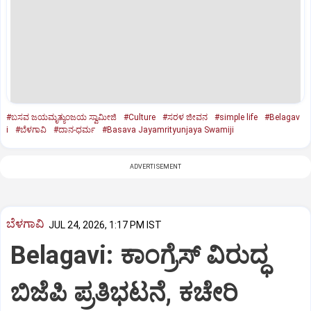
#ಬಸವ ಜಯಮೃತ್ಯುಂಜಯ ಸ್ವಾಮೀಜಿ
#Culture
#ಸರಳ ಜೀವನ
#simple life
#Belagav
i
#ಬೆಳಗಾವಿ
#ದಾನ-ಧರ್ಮ
#Basava Jayamrityunjaya Swamiji
ADVERTISEMENT
ಬೆಳಗಾವಿ
JUL 24, 2026, 1:17 PM IST
Belagavi: ಕಾಂಗ್ರೆಸ್‌ ವಿರುದ್ಧ
ಬಿಜೆಪಿ ಪ್ರತಿಭಟನೆ, ಕಚೇರಿ