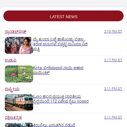
LATEST NEWS
ಸ್ಯಾಂಡಲ್‌ವುಡ್‌
3:19 PM IST
ಮೈ ತುಂಬಾ ಬಟ್ಟೆ ಹಾಕೊಂಡ್ರು ಬಿಡಲ್ಲ..
ಕರಾಳ ಅನುಭವ ಬಿಚ್ಚಿಟ್ಟ ದುನಿಯಾ ವಿಜಿ
ಪುತ್ರಿ
ಉಡುಪಿ
3:17 PM IST
Kota: ಬೀದಿಪಾಲಾದ ನಾಯಿ ಆಹಾರ
ಪಾಯಿಂಟ್‌!
ರಾಷ್ಟ್ರೀಯ
3:11 PM IST
ಓಣಂ ಹಬ್ಬದ ಪ್ರಯುಕ್ತ ಭಾರತೀಯ
ರೈಲ್ವೆಯಿಂದ 112 ವಿಶೇಷ ರೈಲು ಸಂಚಾರ
ದಕ್ಷಿಣಕನ್ನಡ
3:11 PM IST
ತಿರುವೈಲು: ಏರುತಗ್ಗಿನ ನಡುವೆ