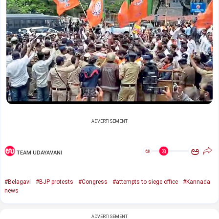
ADVERTISEMENT
ಅ
ಅ
TEAM UDAYAVANI
#Belagavi
#BJP protests
#Congress
#attempts to siege office
#Kannada
news
ADVERTISEMENT