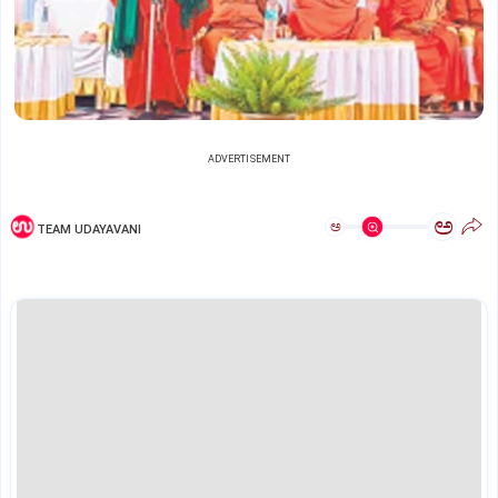
ADVERTISEMENT
ಅ
ಅ
TEAM UDAYAVANI