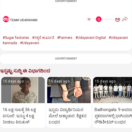
ADVERTISEMENT
ಅ
ಅ
TEAM UDAYAVANI
#Sugar factories
#ಸಕ್ಕರೆ ಕಾರ್ಖಾನೆ
#Farmers
#Udayavani Digital
#Udayavani
Kannada
#Udayavani
ADVERTISEMENT
ಇನ್ನಷ್ಟು ಸುದ್ದಿ ಈ ವಿಭಾಗದಿಂದ
15 days ago
15 days ago
15 days ago
16 ಲಕ್ಷ ಸಾಲಕ್ಕೆ 36 ಲಕ್ಷ
ಇಬ್ಬರು ವಿದ್ಯಾರ್ಥಿನಿಯರ
Bailhongala: 9 ಅಪರ
ವಸೂಲಿ: ಇನ್ನೂ 4 ಲಕ್ಷ
ಮೇಲೆ ಅತ್ಯಾಚಾರ: ಶಿಕ್ಷಕನ
ಪ್ರಕರಣಗಳಲ್ಲಿ ಭಾಗಿಯಾಗಿದ
ನೀಡಲು ಕಿರುಕುಳ!
ಬಂಧನ
ರೌಡಿಶೀಟರ್ ಬಂಧನ