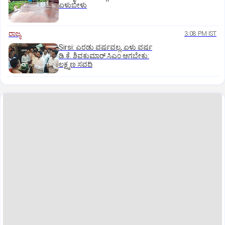
ಏಳುಬೀಳು
ರಾಜ್ಯ
3:08 PM IST
Sirsi: ಎರಡು ವರ್ಷವಲ್ಲ, ಏಳು ವರ್ಷ
ಡಿ.ಕೆ. ಶಿವಕುಮಾರ್ ಸಿಎಂ ಆಗಬೇಕು:
ಲಕ್ಷ್ಮಣ ಸವದಿ