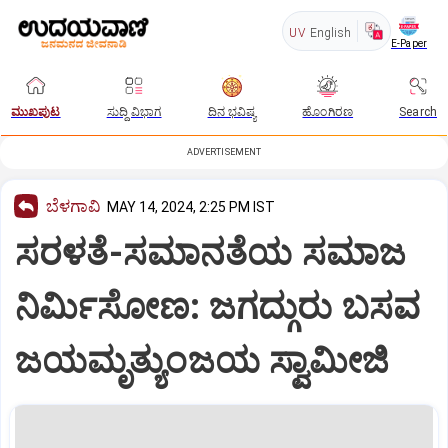
UV
English
E-Paper
ಮುಖಪುಟ
ಸುದ್ದಿ ವಿಭಾಗ
ದಿನ ಭವಿಷ್ಯ
ಹೊಂಗಿರಣ
Search
ADVERTISEMENT
ಬೆಳಗಾವಿ
MAY 14, 2024, 2:25 PM IST
ಸರಳತೆ-ಸಮಾನತೆಯ ಸಮಾಜ
ನಿರ್ಮಿಸೋಣ: ಜಗದ್ಗುರು ಬಸವ
ಜಯಮೃತ್ಯುಂಜಯ ಸ್ವಾಮೀಜಿ