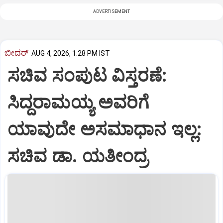
ADVERTISEMENT
ಬೀದರ್
AUG 4, 2026, 1:28 PM IST
ಸಚಿವ ಸಂಪುಟ ವಿಸ್ತರಣೆ:
ಸಿದ್ದರಾಮಯ್ಯ ಅವರಿಗೆ
ಯಾವುದೇ ಅಸಮಾಧಾನ ಇಲ್ಲ:
ಸಚಿವ ಡಾ. ಯತೀಂದ್ರ