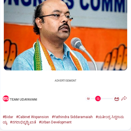
ADVERTISEMENT
ಅ
ಅ
TEAM UDAYAVANI
#Bidar
#Cabinet Wxpansion
#Yathindra Siddaramaiah
#ಯತೀಂದ್ರ ಸಿದ್ದರಾಮ
ಯ್ಯ
#ನಗರಾಭಿವೃದ್ಧಿ ಖಾತೆ
#Urban Development