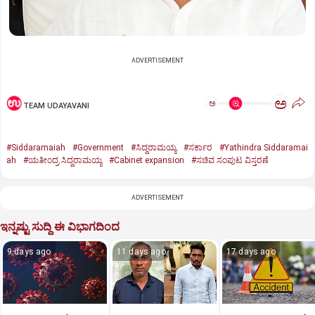
ADVERTISEMENT
ಅ
ಅ
TEAM UDAYAVANI
#Siddaramaiah
#Government
#ಸಿದ್ದರಾಮಯ್ಯ
#ಸರ್ಕಾರ
#Yathindra Siddaramai
ah
#ಯತೀಂದ್ರ ಸಿದ್ದರಾಮಯ್ಯ
#Cabinet expansion
#ಸಚಿವ ಸಂಪುಟ ವಿಸ್ತರಣೆ
ADVERTISEMENT
ಇನ್ನಷ್ಟು ಸುದ್ದಿ ಈ ವಿಭಾಗದಿಂದ
9 days ago
11 days ago
17 days ago