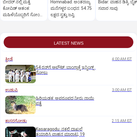
ಬೀದರ್ ನಲ್ಲಿ ಮತ್ತೆ
Homnabad: ಅಂತರಾಜ್ಯ
Bidar: ವಾಹನ ಡಿಕ್ಕಿ, ಬೈಕ
ಕೋವಿಡ್‌ ಆತಂಕ:
ಮನೆಗಳ್ಳರ ಬಂಧನ: 54.75
ಸವಾರ ಸಾವು
ಮಹಿಳೆಯೊಬ್ಬರಿಗೆ ಸೋಂಕು
ಲಕ್ಷದ ಸ್ವತ್ತು ಜಪ್ತಿ
ದೃಢ
LATEST NEWS
ಕ್ರೀಡೆ
4:00 AM IST
54 ರನ್‌ಗೆ ಆಲೌಟ್‌: ಬಾಂಗ್ಲಾಕ್ಕೆ ಇನ್ನಿಂಗ್ಸ್‌
ಸೋಲು
ಉಡುಪಿ
3:00 AM IST
ಹಿರಿಯಡಕ: ಅಪರೂಪದ ನೀರು ನಾಯಿ
ಪತ್ತೆ
ಕಾಸರಗೋಡು
2:15 AM IST
Kasaragodu: ನಕಲಿ ದಾಖಲೆ
ತಯಾರಿಸಿ ವಾಹನ ಮಾರಾಟ; 19