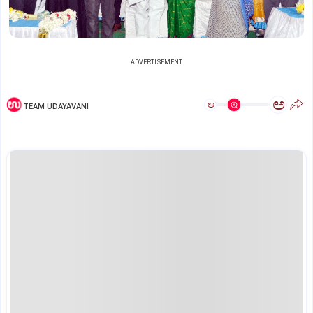
ADVERTISEMENT
ಅ
ಅ
TEAM UDAYAVANI