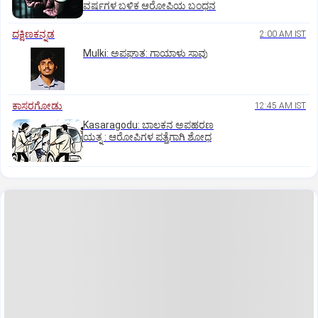
ವರ್ಷಗಳ ಬಳಿಕ ಆರೋಪಿಯ ಬಂಧನ
ದಕ್ಷಿಣಕನ್ನಡ
2:00 AM IST
Mulki: ಅಪಘಾತ: ಗಾಯಾಳು ಸಾವು
ಕಾಸರಗೋಡು
12:45 AM IST
Kasaragodu: ಬಾಲಕನ ಅಪಹರಣ
ಯತ್ನ : ಆರೋಪಿಗಳ ಪತ್ತೆಗಾಗಿ ಶೋಧ