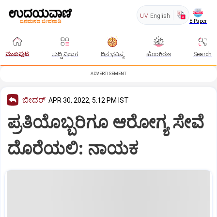
UV
English
E-Paper
ಮುಖಪುಟ
ಸುದ್ದಿ ವಿಭಾಗ
ದಿನ ಭವಿಷ್ಯ
ಹೊಂಗಿರಣ
Search
ADVERTISEMENT
ಬೀದರ್
APR 30, 2022, 5:12 PM IST
ಪ್ರತಿಯೊಬ್ಬರಿಗೂ ಆರೋಗ್ಯ ಸೇವೆ
ದೊರೆಯಲಿ: ನಾಯಕ