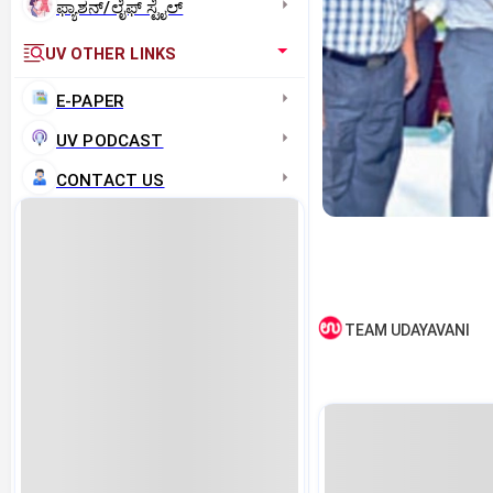
ಫ್ಯಾಶನ್/ಲೈಫ್‌ ಸ್ಟೈಲ್
UV OTHER LINKS
E-PAPER
UV PODCAST
CONTACT US
TEAM UDAYAVANI