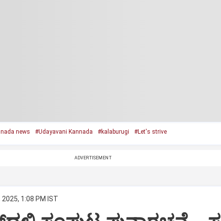
nnada news
#Udayavani Kannada
#kalaburugi
#Let's strive
ADVERTISEMENT
, 2025, 1:08 PM IST