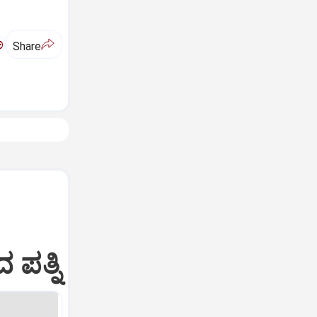
ಅ
Share
ಪತ್ನಿ