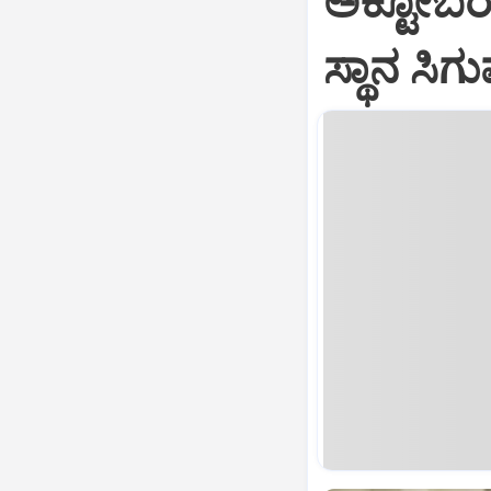
ಅಕ್ಟೋಬರ್
ಸ್ಥಾನ ಸಿ