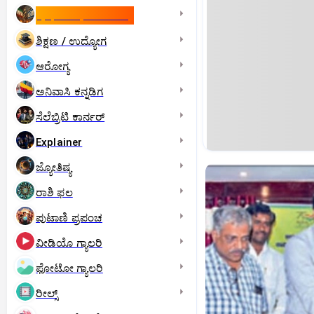
ಇಸ್ರೇಲ್- ಇರಾನ್‌ ಯುದ್ಧ
ಶಿಕ್ಷಣ / ಉದ್ಯೋಗ
ಆರೋಗ್ಯ
ಅನಿವಾಸಿ ಕನ್ನಡಿಗ
ಸೆಲೆಬ್ರಿಟಿ ಕಾರ್ನರ್‌
Explainer
ಜ್ಯೋತಿಷ್ಯ
ರಾಶಿ ಫಲ
ಪುಟಾಣಿ ಪ್ರಪಂಚ
ವೀಡಿಯೊ ಗ್ಯಾಲರಿ
ಫೋಟೋ ಗ್ಯಾಲರಿ
ರೀಲ್ಸ್