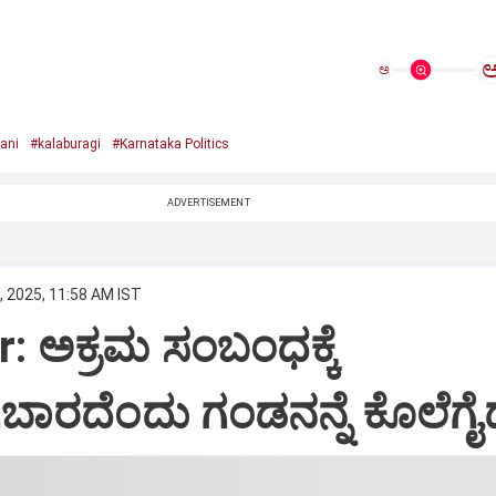
ಅ
ani
#kalaburagi
#Karnataka Politics
ADVERTISEMENT
, 2025, 11:58 AM IST
r: ಅಕ್ರಮ ಸಂಬಂಧಕ್ಕೆ
ಬಾರದೆಂದು ಗಂಡನನ್ನೆ ಕೊಲೆಗೈದ 