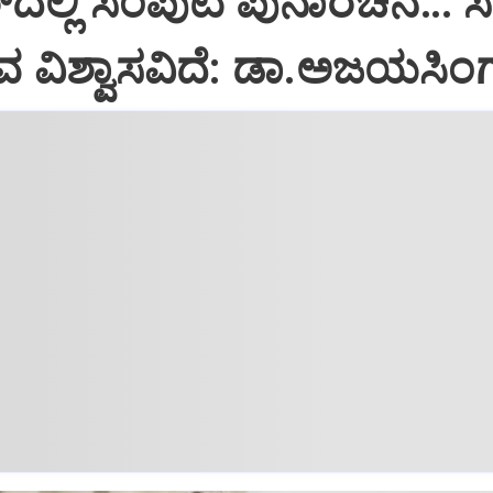
‌ದಲ್ಲಿ ಸಂಪುಟ ಪುನಾರಚನೆ… 
ಗುವ ವಿಶ್ವಾಸವಿದೆ: ಡಾ.ಅಜಯಸಿಂ