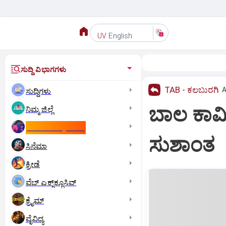
English
UV
ಸುದ್ದಿ ವಿಭಾಗಗಳು
TAB - ಕಲಬುರಗಿ
A
ಸುದ್ದಿಗಳು
ಬಾಲ ಕಾರ್ಮ
ನಿಮ್ಮ ಜಿಲ್ಲೆ
ಕಾಮನ್‌ ವೆಲ್ತ್‌ ಗೇಮ್ಸ್‌
ಸುಶಾಂತ
ಸಿನೆಮಾ
ಕ್ರೀಡೆ
ವೆಬ್ ಎಕ್ಸ್‌ಕ್ಲೂಸಿವ್
ಕ್ರೈಮ್
ವೈವಿಧ್ಯ