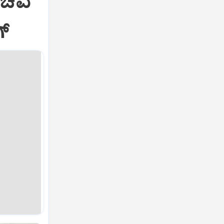
ಸಚಿವ
ಗ್