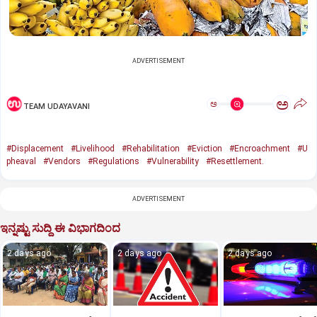
ADVERTISEMENT
ಅ
ಅ
TEAM UDAYAVANI
#Displacement
#Livelihood
#Rehabilitation
#Eviction
#Encroachment
#U
pheaval
#Vendors
#Regulations
#Vulnerability
#Resettlement.
ADVERTISEMENT
ಇನ್ನಷ್ಟು ಸುದ್ದಿ ಈ ವಿಭಾಗದಿಂದ
2 days ago
2 days ago
2 days ago