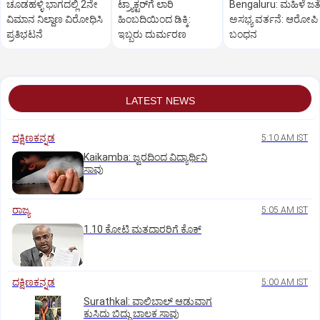
ಚೂಡಹಳ್ಳಿ ಭಾಗದಲ್ಲಿ 2ನೇ
ಟ್ರ್ಯಾಕ್ಟರ್‌ಗೆ ಲಾರಿ
Bengaluru: ಮಹಿಳೆ ಜತ
ವಿಮಾನ ನಿಲ್ದಾಣ ವಿರೋಧಿಸಿ
ಹಿಂಬದಿಯಿಂದ ಡಿಕ್ಕಿ:
ಅಸಭ್ಯ ವರ್ತನೆ: ಆರೋಪಿ
ಪ್ರತಿಭಟನೆ
ಇಬ್ಬರು ದುರ್ಮರಣ
ಬಂಧನ
LATEST NEWS
ದಕ್ಷಿಣಕನ್ನಡ
5:10 AM IST
Kaikamba: ಜ್ವರದಿಂದ ವಿದ್ಯಾರ್ಥಿನಿ
ಸಾವು
ರಾಜ್ಯ
5:05 AM IST
1.10 ಕೋಟಿ ಮತದಾರರಿಗೆ ಕೊಕ್‌
ದಕ್ಷಿಣಕನ್ನಡ
5:00 AM IST
Surathkal: ವಾಲಿಬಾಲ್ ಆಡುವಾಗ
ಕುಸಿದು ಬಿದ್ದು ಬಾಲಕ ಸಾವು