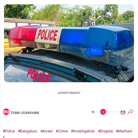
ADVERTISEMENT
ಅ
ಅ
TEAM UDAYAVANI
#Police
#Bengaluru
#Arrest
#Crime
#Investigation
#Dispute
#Mechani
c