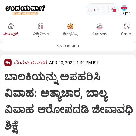
UV
English
E-Paper
ಮುಖಪುಟ
ಸುದ್ದಿ ವಿಭಾಗ
ದಿನ ಭವಿಷ್ಯ
ಹೊಂಗಿರಣ
Search
ADVERTISEMENT
ಬೆಂಗಳೂರು ನಗರ
APR 20, 2022, 1:40 PM IST
ಬಾಲಕಿಯನ್ನು ಅಪಹರಿಸಿ
ವಿವಾಹ: ಅತ್ಯಾಚಾರ, ಬಾಲ್ಯ
ವಿವಾಹ ಆರೋಪದಡಿ ಜೀವಾವಧಿ
ಶಿಕ್ಷೆ