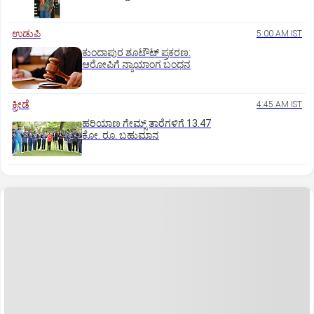
ಉಡುಪಿ
5:00 AM IST
ಕುಂದಾಪುರ ಶೂಟೌಟ್ ಪ್ರಕರಣ:
ಆರೋಪಿಗೆ ನ್ಯಾಯಾಂಗ ಬಂಧನ
ಕ್ರೀಡೆ
4:45 AM IST
ಹರಿಯಾಣ ಗೇಮ್ಸ್‌ ತಾರೆಗಳಿಗೆ 13.47
ಕೋ. ರೂ. ಬಹುಮಾನ