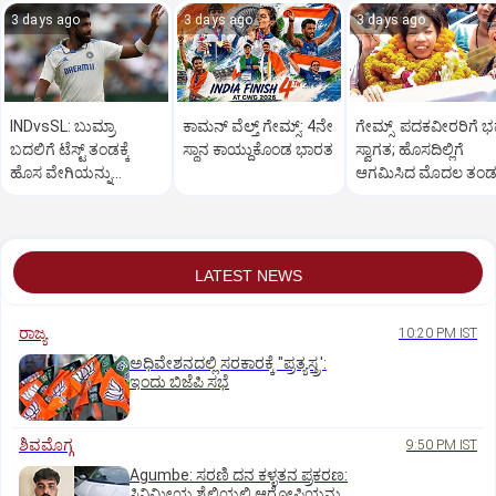
3 days ago
3 days ago
3 days ago
INDvsSL: ಬುಮ್ರಾ
ಕಾಮನ್ ವೆಲ್ತ್ ಗೇಮ್ಸ್: 4ನೇ
ಗೇಮ್ಸ್‌ ಪದಕವೀರರಿಗೆ ಭವ
ಬದಲಿಗೆ ಟೆಸ್ಟ್‌ ತಂಡಕ್ಕೆ
ಸ್ಥಾನ ಕಾಯ್ದುಕೊಂಡ ಭಾರತ
ಸ್ವಾಗತ; ಹೊಸದಿಲ್ಲಿಗೆ
ಹೊಸ ವೇಗಿಯನ್ನು
ಆಗಮಿಸಿದ ಮೊದಲ ತಂ
ಹೆಸರಿಸಿದ ಬಿಸಿಸಿಐ
LATEST NEWS
ರಾಜ್ಯ
10:20 PM IST
ಅಧಿವೇಶನದಲ್ಲಿ ಸರಕಾರಕ್ಕೆ "ಪ್ರತ್ಯಸ್ತ್ರ':
ಇಂದು ಬಿಜೆಪಿ ಸಭೆ
ಶಿವಮೊಗ್ಗ
9:50 PM IST
Agumbe: ಸರಣಿ ದನ ಕಳ್ಳತನ ಪ್ರಕರಣ:
ಸಿನಿಮೀಯ ಶೈಲಿಯಲ್ಲಿ ಆರೋಪಿಯನ್ನು