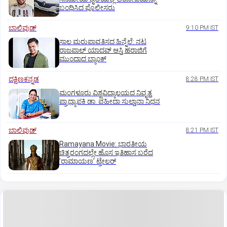
ಬಂಧಿಸಿದ ಪೊಲೀಸರು
ಬಾಲಿವುಡ್‌
9:10 PM IST
ಸಾಲ ಮರುಪಾವತಿಸದ ಹಿನ್ನೆಲೆ: ನಟ
ರಾಜಪಾಲ್ ಯಾದವ್‌ ಆಸ್ತಿ ಹರಾಜಿಗೆ
ಮುಂದಾದ ಬ್ಯಾಂಕ್
ದಕ್ಷಿಣಕನ್ನಡ
8:28 PM IST
ಮಂಗಳೂರು ವಿಶ್ವವಿದ್ಯಾಲಯದ ನಿವೃತ್ತ
ಪ್ರಾಧ್ಯಾಪಕಿ ಡಾ. ವಹೀದಾ ಸುಲ್ತಾನಾ ನಿಧನ
ಬಾಲಿವುಡ್‌
8:21 PM IST
Ramayana Movie: ಭಾರತೀಯ
ಚಿತ್ರರಂಗದಲ್ಲೇ ಹೊಸ ಇತಿಹಾಸ ಬರೆದ
ʼರಾಮಾಯಣʼ ಟ್ರೇಲರ್