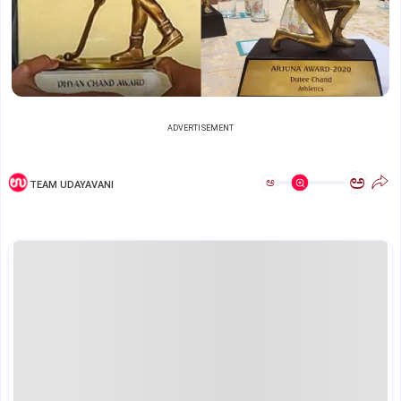
ADVERTISEMENT
ಅ
ಅ
TEAM UDAYAVANI