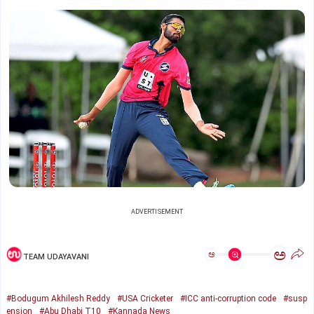
ADVERTISEMENT
ಅ
ಅ
TEAM UDAYAVANI
#Bodugum Akhilesh Reddy
#USA Cricketer
#ICC anti-corruption code
#susp
ension
#Abu Dhabi T10
#Kannada News