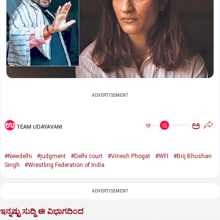
ADVERTISEMENT
ಅ
ಅ
TEAM UDAYAVANI
#Newdelhi
#judgment
#Delhi court
#Vinesh Phogat
#WFI
#Brij Bhushan
Singh
#Wrestling Federation of India
ADVERTISEMENT
ಇನ್ನಷ್ಟು ಸುದ್ದಿ ಈ ವಿಭಾಗದಿಂದ