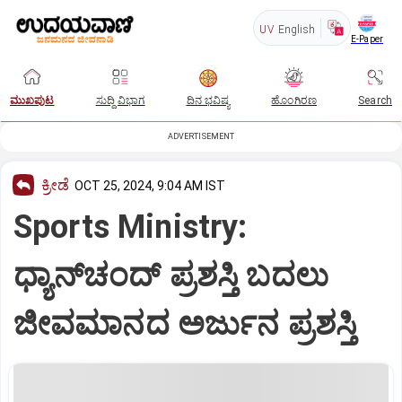
UV
English
E-Paper
ಮುಖಪುಟ
ಸುದ್ದಿ ವಿಭಾಗ
ದಿನ ಭವಿಷ್ಯ
ಹೊಂಗಿರಣ
Search
ADVERTISEMENT
ಕ್ರೀಡೆ
OCT 25, 2024, 9:04 AM IST
Sports Ministry:
ಧ್ಯಾನ್‌ಚಂದ್‌ ಪ್ರಶಸ್ತಿ ಬದಲು
ಜೀವಮಾನದ ಅರ್ಜುನ ಪ್ರಶಸ್ತಿ