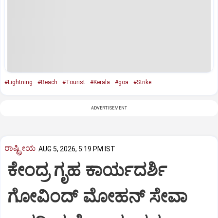
#Lightning
#Beach
#Tourist
#Kerala
#goa
#Strike
ADVERTISEMENT
ರಾಷ್ಟ್ರೀಯ
AUG 5, 2026, 5:19 PM IST
ಕೇಂದ್ರ ಗೃಹ ಕಾರ್ಯದರ್ಶಿ
ಗೋವಿಂದ್ ಮೋಹನ್ ಸೇವಾ