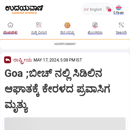
UV
English
E-Paper
ಮುಖಪುಟ
ಸುದ್ದಿ ವಿಭಾಗ
ದಿನ ಭವಿಷ್ಯ
ಹೊಂಗಿರಣ
Search
ADVERTISEMENT
ರಾಷ್ಟ್ರೀಯ
MAY 17, 2024, 5:08 PM IST
Goa ;ಬೀಚ್ ನಲ್ಲಿ ಸಿಡಿಲಿನ
ಆಘಾತಕ್ಕೆ ಕೇರಳದ ಪ್ರವಾಸಿಗ
ಮೃತ್ಯು