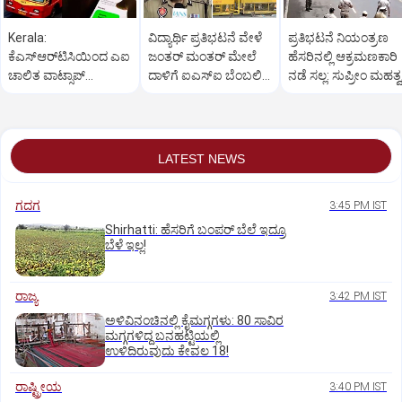
Kerala:
ವಿದ್ಯಾರ್ಥಿ ಪ್ರತಿಭಟನೆ ವೇಳೆ
ಪ್ರತಿಭಟನೆ ನಿಯಂತ್ರಣ
ಕೆಎಸ್‌ಆರ್‌ಟಿಸಿಯಿಂದ ಎಐ
ಜಂತರ್ ಮಂತರ್ ಮೇಲೆ
ಹೆಸರಿನಲ್ಲಿ ಆಕ್ರಮಣಕಾರಿ
ಚಾಲಿತ ವಾಟ್ಸಾಪ್
ದಾಳಿಗೆ ಐಎಸ್‌ಐ ಬೆಂಬಲಿತ
ನಡೆ ಸಲ್ಲ: ಸುಪ್ರೀಂ ಮಹತ್
ಟಿಕೆಟಿಂಗ್ ಸೇವೆ ಶೀಘ್ರ
ಉಗ್ರರ ಸಂಚು!
ಅಭಿಪ್ರಾಯ
ಆರಂಭ
LATEST NEWS
ಗದಗ
3:45 PM IST
Shirhatti: ಹೆಸರಿಗೆ ಬಂಪರ್ ಬೆಲೆ ಇದ್ರೂ
ಬೆಳೆ ಇಲ್ಲ!
ರಾಜ್ಯ
3:42 PM IST
ಅಳಿವಿನಂಚಿನಲ್ಲಿ ಕೈಮಗ್ಗಗಳು: 80 ಸಾವಿರ
ಮಗ್ಗಗಳಿದ್ದ ಬನಹಟ್ಟಿಯಲ್ಲಿ
ಉಳಿದಿರುವುದು ಕೇವಲ 18!
ರಾಷ್ಟ್ರೀಯ
3:40 PM IST