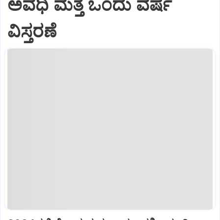
ಅವಧಿ ಮತ್ತೆ ಒಂದು ವರ್ಷ
ವಿಸ್ತರಣೆ