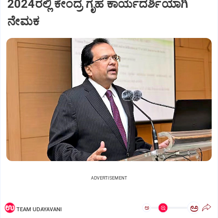
2024ರಲ್ಲಿ ಕೇಂದ್ರ ಗೃಹ ಕಾರ್ಯದರ್ಶಿಯಾಗಿ
ನೇಮಕ
ADVERTISEMENT
ಅ
ಅ
TEAM UDAYAVANI