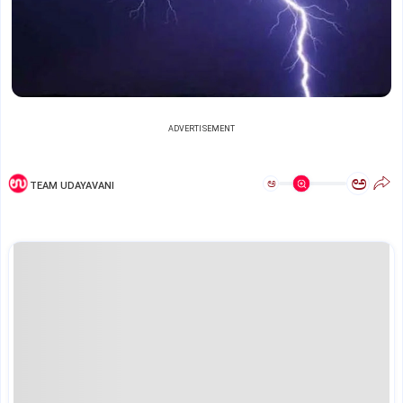
ADVERTISEMENT
ಅ
ಅ
TEAM UDAYAVANI