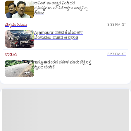
ಅಮಿತ್ ಶಾ ಉತ್ತರ ನೀಡಿದರೆ
ಪ್ರತಿಪಕ್ಷಗಳು ಸಹಿಸಿಕೊಳ್ಳಲು ಸಾಧ್ಯವಿಲ್ಲ:
ರಿಜಿಜು
ಚಿಕ್ಕಮಗಳೂರು
3:33 PM IST
Ajjampura: ಸಚಿವ ಕೆ.ಜೆ.ಜಾರ್ಜ್
ಬೆಂಗಾವಲು ವಾಹನ ಅಪಘಾತ
ಉಡುಪಿ
3:27 PM IST
ಇನ್ನೂ ಈಡೇರದ ಪರ್ಕಳ ಮಾರುಕಟ್ಟೆ ರಸ್ತೆ
ದ್ವಿಪಥ ಬೇಡಿಕೆ