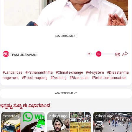
ADVERTISEMENT
ಅ
ಅ
TEAM UDAYAVANI
#Landslides
#Pathanamthitta
#Climate-change
#AI-system
#Disaster-ma
nagement
#Flood-mapping
#Desilting
#River-audit
#Relief-compensation
ADVERTISEMENT
ಇನ್ನಷ್ಟು ಸುದ್ದಿ ಈ ವಿಭಾಗದಿಂದ
Yesterday
2 days ago
2 days ago