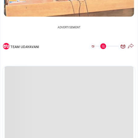
ADVERTISEMENT
ಅ
ಅ
TEAM UDAYAVANI