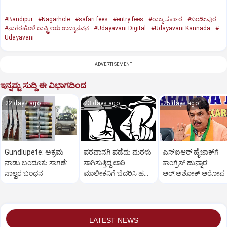
#Bandipur
#Nagarhole
#safari fees
#entry fees
#ರಾಜ್ಯ ಸರ್ಕಾರ
#ಬಂಡೀಪುರ
#ನಾಗರಹೊಳೆ ರಾಷ್ಟ್ರೀಯ ಉದ್ಯಾನವನ
#Udayavani Digital
#Udayavani Kannada
#
Udayavani
ADVERTISEMENT
ಇನ್ನಷ್ಟು ಸುದ್ದಿ ಈ ವಿಭಾಗದಿಂದ
22 days ago
23 days ago
25 days ago
Gundlupete: ಅಕ್ರಮ
ಪರವಾನಗಿ ಪಡೆದು ಮರಳು
ಎಸ್‌ಐಆರ್‌ ಹೈಜಾಕ್‌ಗೆ
ನಾಡು ಬಂದೂಕು ಸಾಗಣೆ:
ಸಾಗಿಸುತ್ತಿದ್ದ ಲಾರಿ
ಕಾಂಗ್ರೆಸ್‌ ಹುನ್ನಾರ:
ನಾಲ್ವರ ಬಂಧನ
ಮಾಲೀಕನಿಗೆ ಬೆದರಿಸಿ ಹಣ
ಆರ್‌.ಅಶೋಕ್‌ ಆರೋಪ
ವಸೂಲಿ; ಮೂವರು ಅರೆಸ್ಟ್
LATEST NEWS