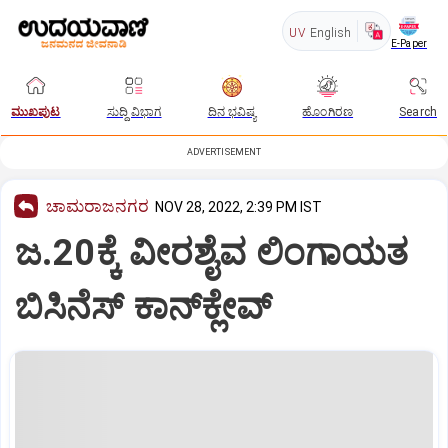
UV
English
E-Paper
ಮುಖಪುಟ
ಸುದ್ದಿ ವಿಭಾಗ
ದಿನ ಭವಿಷ್ಯ
ಹೊಂಗಿರಣ
Search
ADVERTISEMENT
ಚಾಮರಾಜನಗರ
NOV 28, 2022, 2:39 PM IST
ಜ.20ಕ್ಕೆ ವೀರಶೈವ ಲಿಂಗಾಯತ
ಬಿಸಿನೆಸ್‌ ಕಾನ್‌ಕ್ಲೇವ್