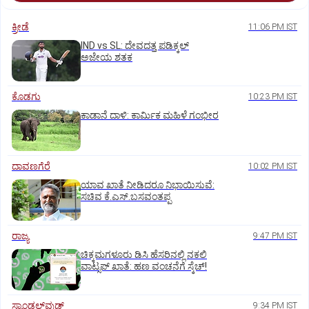
ಕ್ರೀಡೆ
11:06 PM IST
IND vs SL: ದೇವದತ್ತ ಪಡಿಕ್ಕಲ್‌
ಅಜೇಯ ಶತಕ
ಕೊಡಗು
10:23 PM IST
ಕಾಡಾನೆ ದಾಳಿ: ಕಾರ್ಮಿಕ ಮಹಿಳೆ ಗಂಭೀರ
ದಾವಣಗೆರೆ
10:02 PM IST
ಯಾವ ಖಾತೆ ನೀಡಿದರೂ ನಿಭಾಯಿಸುವೆ:
ಸಚಿವ ಕೆ.ಎಸ್.ಬಸವಂತಪ್ಪ
ರಾಜ್ಯ
9:47 PM IST
ಚಿಕ್ಕಮಗಳೂರು ಡಿಸಿ ಹೆಸರಿನಲ್ಲಿ ನಕಲಿ
ವಾಟ್ಸಪ್ ಖಾತೆ: ಹಣ ವಂಚನೆಗೆ ಸ್ಕೆಚ್!
ಸ್ಯಾಂಡಲ್‌ವುಡ್‌
9:34 PM IST