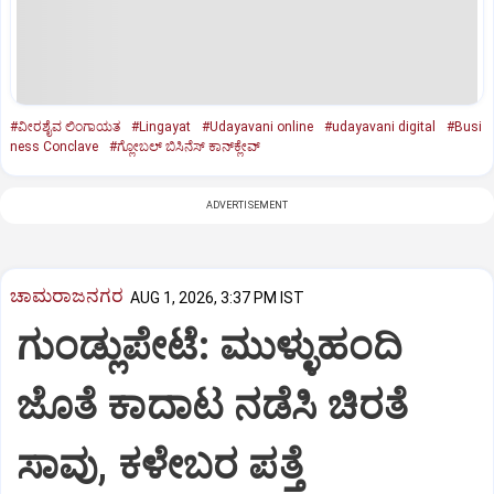
#ವೀರಶೈವ ಲಿಂಗಾಯತ
#Lingayat
#Udayavani online
#udayavani digital
#Busi
ness Conclave
#ಗ್ಲೋಬಲ್‌ ಬಿಸಿನೆಸ್‌ ಕಾನ್‌ಕ್ಲೇವ್‌
ADVERTISEMENT
ಚಾಮರಾಜನಗರ
AUG 1, 2026, 3:37 PM IST
ಗುಂಡ್ಲುಪೇಟೆ: ಮುಳ್ಳುಹಂದಿ
ಜೊತೆ ಕಾದಾಟ ನಡೆಸಿ ಚಿರತೆ
ಸಾವು, ಕಳೇಬರ ಪತ್ತೆ