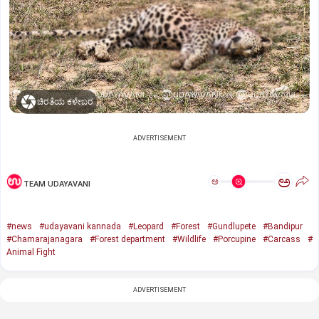
ಚಿರತೆಯ ಕಳೇಬರ
ADVERTISEMENT
ಅ
ಅ
TEAM UDAYAVANI
#news
#udayavani kannada
#Leopard
#Forest
#Gundlupete
#Bandipur
#Chamarajanagara
#Forest department
#Wildlife
#Porcupine
#Carcass
#
Animal Fight
ADVERTISEMENT