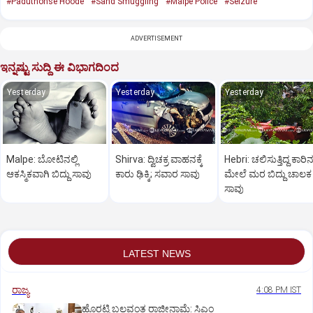
#Paduthonse Hoode
#Sand Smuggling
#Malpe Police
#Seizure
ADVERTISEMENT
ಇನ್ನಷ್ಟು ಸುದ್ದಿ ಈ ವಿಭಾಗದಿಂದ
Yesterday
Yesterday
Yesterday
Malpe: ಬೋಟಿನಲ್ಲಿ
Shirva: ದ್ವಿಚಕ್ರ ವಾಹನಕ್ಕೆ
Hebri: ಚಲಿಸುತ್ತಿದ್ದ ಕಾರಿ
ಆಕಸ್ಮಿಕವಾಗಿ ಬಿದ್ದು ಸಾವು
ಕಾರು ಢಿಕ್ಕಿ; ಸವಾರ ಸಾವು
ಮೇಲೆ ಮರ ಬಿದ್ದು ಚಾಲಕ
ಸಾವು
LATEST NEWS
ರಾಜ್ಯ
4:08 PM IST
ಹೊರಟ್ಟಿ ಬಲವಂತ ರಾಜೀನಾಮೆ: ಸಿಎಂ