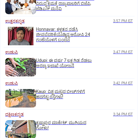
ವಿರುದ್ಧ ಕ್ರಮಕ್ಕೆ ರಾಜ್ಯಪಾಲರಿಗೆ ಬಿಜೆಪಿ,
ಜೆಡಿಎಸ್ ಮನವಿ
ಉತ್ತರಕನ್ನಡ
3:57 PM IST
Honnavar: ಕಳ್ಳತನ ನಡೆಸಿ
ಜೀವಬೆದರಿಕೆಯೊಡ್ಡಿದ್ದ ಆರೋಪಿ 24
ಗಂಟೆಯೊಳಗೆ ಬಂಧನ
ಉಡುಪಿ
3:47 PM IST
Udupi: ಈ ವರ್ಷ 7 ಲಕ್ಷ ಗಿಡ ನೆಡಲು
ಅರಣ್ಯ ಇಲಾಖೆ ಯೋಜನೆ
ಉಡುಪಿ
3:42 PM IST
Kaup: ವಿಶ್ವ ಮಟ್ಟದ ಬೀಚ್‌ಗಳಿಗೆ
ಹದಗೆಟ್ಟ ರಸ್ತೆಗಳು!
ದಕ್ಷಿಣಕನ್ನಡ
3:34 PM IST
ಕೃಷ್ಣಾಪುರ ಮಾರ್ಕೆಟ್‌: ಮುಗಿಯದ
ಗೋಳು!