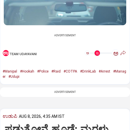
ADVERTISEMENT
ಅ
ಅ
TEAM UDAYAVANI
#Manipal
#Hookah
#Police
#Raid
#COTPA
#DrinkLab
#Arrest
#Manag
er
#Udupi
ADVERTISEMENT
ಉಡುಪಿ
AUG 8, 2026, 4:35 AM IST
ಪಡುತೋನ್ಸೆ ಹೂಡೆ: ಮರಳು