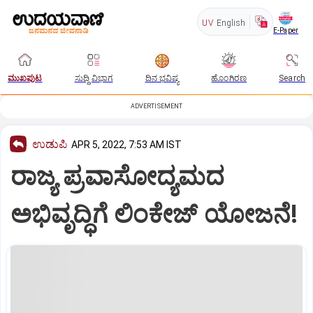
UV
English
E-Paper
ಮುಖಪುಟ
ಸುದ್ದಿ ವಿಭಾಗ
ದಿನ ಭವಿಷ್ಯ
ಹೊಂಗಿರಣ
Search
ADVERTISEMENT
ಉಡುಪಿ
APR 5, 2022, 7:53 AM IST
ರಾಜ್ಯ ಪ್ರವಾಸೋದ್ಯಮದ
ಅಭಿವೃದ್ಧಿಗೆ ಲಿಂಕೇಜ್‌ ಯೋಜನೆ!