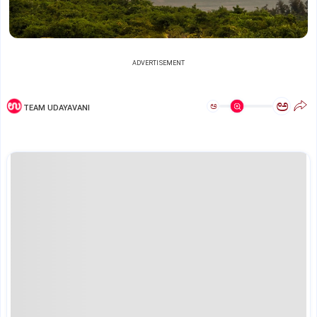
ADVERTISEMENT
ಅ
ಅ
TEAM UDAYAVANI