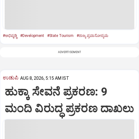
#ಅಭಿವೃದ್ಧಿ
#Development
#State Tourism
#ರಾಜ್ಯ ಪ್ರವಾಸೋದ್ಯಮ
ADVERTISEMENT
ಉಡುಪಿ
AUG 8, 2026, 5:15 AM IST
ಹುಕ್ಕಾ ಸೇವನೆ ಪ್ರಕರಣ: 9
ಮಂದಿ ವಿರುದ್ಧ ಪ್ರಕರಣ ದಾಖಲು