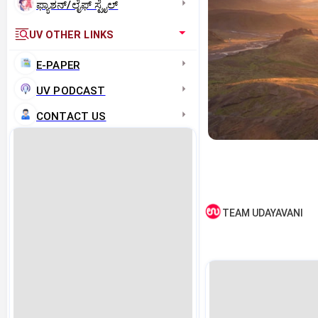
ಫ್ಯಾಶನ್/ಲೈಫ್‌ ಸ್ಟೈಲ್
UV OTHER LINKS
E-PAPER
UV PODCAST
CONTACT US
TEAM UDAYAVANI