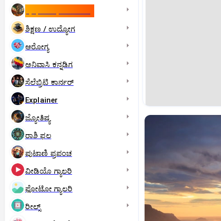
ಇಸ್ರೇಲ್- ಇರಾನ್‌ ಯುದ್ಧ
ಶಿಕ್ಷಣ / ಉದ್ಯೋಗ
ಆರೋಗ್ಯ
ಅನಿವಾಸಿ ಕನ್ನಡಿಗ
ಸೆಲೆಬ್ರಿಟಿ ಕಾರ್ನರ್‌
Explainer
ಜ್ಯೋತಿಷ್ಯ
ರಾಶಿ ಫಲ
ಪುಟಾಣಿ ಪ್ರಪಂಚ
ವೀಡಿಯೊ ಗ್ಯಾಲರಿ
ಫೋಟೋ ಗ್ಯಾಲರಿ
ರೀಲ್ಸ್