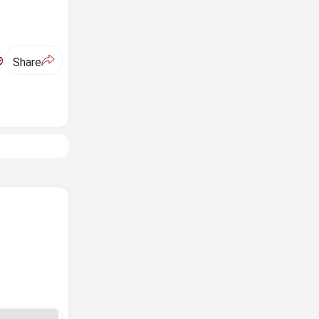
ಅ
Share