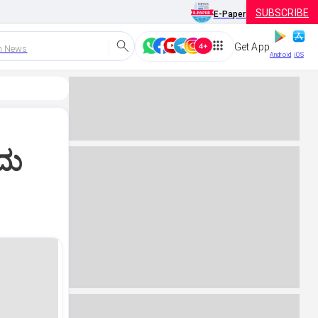
SUBSCRIBE
E-Paper
Get App
h News
Android
iOS
ದು