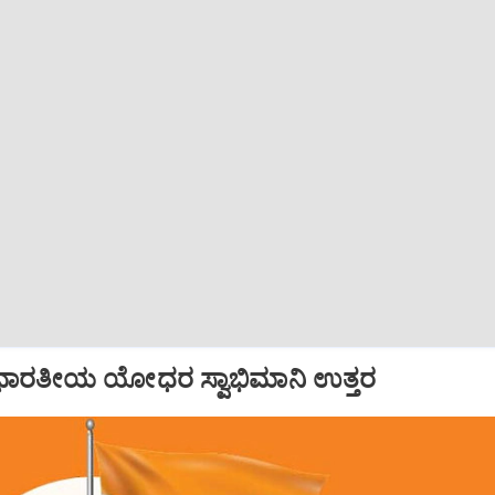
್ಕೆ ಭಾರತೀಯ ಯೋಧರ ಸ್ವಾಭಿಮಾನಿ ಉತ್ತರ