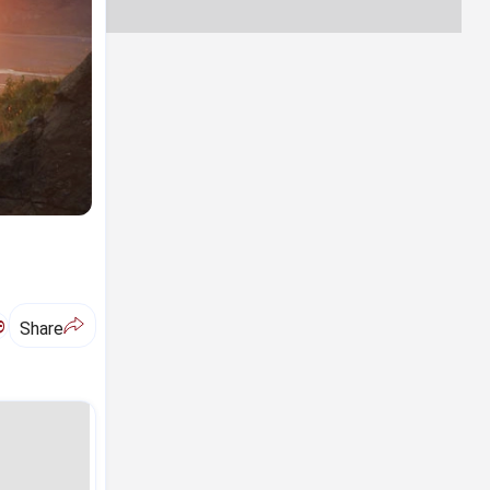
ಅ
Share