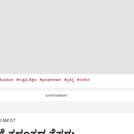
ucation
#ಉತ್ತಮ ಶಿಕ್ಷಣ
#government
#ಪ್ರಶಸ್ತಿ
#ಸರಕಾರ
ADVERTISEMENT
20 AM IST