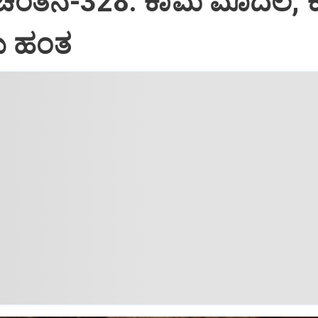
 ಚಿಂತನೆ-328: ಕಾಮ ಮೊದಲ, 
 ಹಂತ