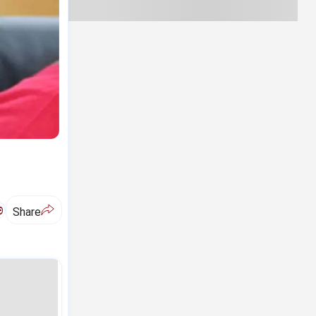
ಅ
Share