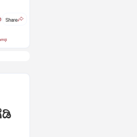
ಅ
Share
miji
ಡಿ