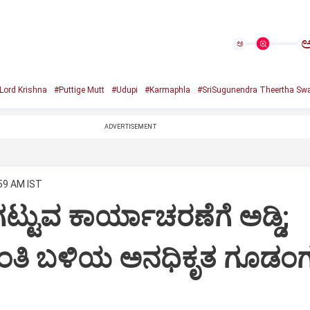
ಅ
Lord Krishna
#Puttige Mutt
#Udupi
#Karmaphla
#SriSugunendra Theertha Swa
ADVERTISEMENT
:59 AM IST
ಟ್ಟುವ ಕಾರ್ಯಾಚರಣೆಗೆ ಅಡ್ಡಿ;
ಂತಿ ಬಳಿಯ ಅನಧಿಕೃತ ಗೂಡಂಗ