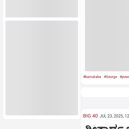
#karnataka
#George
#powe
BIG 40
JUL 23, 2025, 1