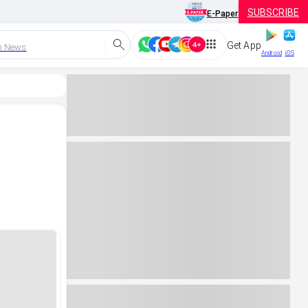
SUBSCRIBE
E-Paper
Get App
h News
Android
iOS