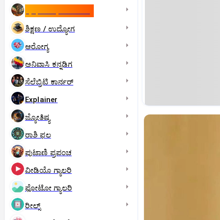
ಇಸ್ರೇಲ್- ಇರಾನ್‌ ಯುದ್ಧ
ಶಿಕ್ಷಣ / ಉದ್ಯೋಗ
ಆರೋಗ್ಯ
ಅನಿವಾಸಿ ಕನ್ನಡಿಗ
ಸೆಲೆಬ್ರಿಟಿ ಕಾರ್ನರ್‌
Explainer
ಜ್ಯೋತಿಷ್ಯ
ರಾಶಿ ಫಲ
ಪುಟಾಣಿ ಪ್ರಪಂಚ
ವೀಡಿಯೊ ಗ್ಯಾಲರಿ
ಫೋಟೋ ಗ್ಯಾಲರಿ
ರೀಲ್ಸ್