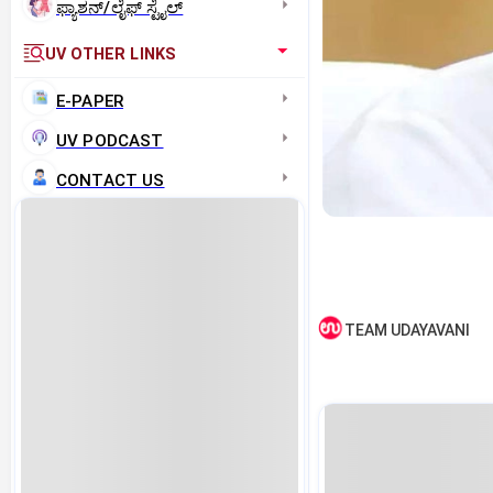
ಫ್ಯಾಶನ್/ಲೈಫ್‌ ಸ್ಟೈಲ್
UV OTHER LINKS
E-PAPER
UV PODCAST
CONTACT US
TEAM UDAYAVANI