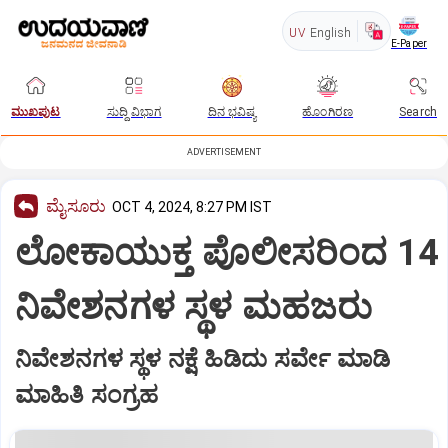
UV
English
E-Paper
ಮುಖಪುಟ
ಸುದ್ದಿ ವಿಭಾಗ
ದಿನ ಭವಿಷ್ಯ
ಹೊಂಗಿರಣ
Search
ADVERTISEMENT
ಮೈಸೂರು
OCT 4, 2024, 8:27 PM IST
ಲೋಕಾಯುಕ್ತ ಪೊಲೀಸರಿಂದ 14
ನಿವೇಶನಗಳ ಸ್ಥಳ ಮಹಜರು
ನಿವೇಶನಗಳ ಸ್ಥಳ ನಕ್ಷೆ ಹಿಡಿದು ಸರ್ವೇ ಮಾಡಿ
ಮಾಹಿತಿ ಸಂಗ್ರಹ