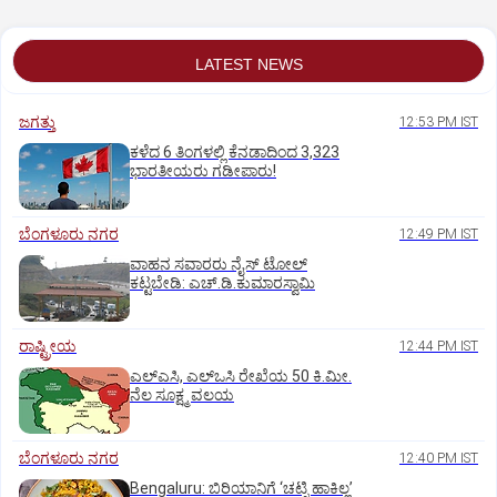
LATEST NEWS
ಜಗತ್ತು
12:53 PM IST
ಕಳೆದ 6 ತಿಂಗಳಲ್ಲಿ ಕೆನಡಾದಿಂದ 3,323
ಭಾರತೀಯರು ಗಡೀಪಾರು!
ಬೆಂಗಳೂರು ನಗರ
12:49 PM IST
ವಾಹನ ಸವಾರರು ನೈಸ್‌ ಟೋಲ್‌
ಕಟ್ಟಬೇಡಿ: ಎಚ್‌.ಡಿ.ಕುಮಾರಸ್ವಾಮಿ
ರಾಷ್ಟ್ರೀಯ
12:44 PM IST
ಎಲ್‌ಎಸಿ, ಎಲ್‌ಒಸಿ ರೇಖೆಯ 50 ಕಿ.ಮೀ.
ನೆಲ ಸೂಕ್ಷ್ಮ ವಲಯ
ಬೆಂಗಳೂರು ನಗರ
12:40 PM IST
Bengaluru: ಬಿರಿಯಾನಿಗೆ ‘ಚಟ್ನಿ ಹಾಕಿಲ್ಲ’