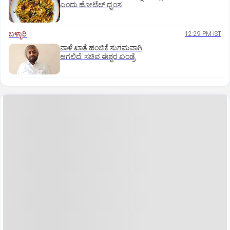
ಎಂದು ಹೋಟೆಲ್‌ ಧ್ವಂಸ
ಬಳ್ಳಾರಿ
12:29 PM IST
ನಾಳೆ ಖಾತೆ ಹಂಚಿಕೆ ಸುಗಮವಾಗಿ
ಆಗಲಿದೆ: ಸಚಿವ ಈಶ್ವರ ಖಂಡ್ರೆ