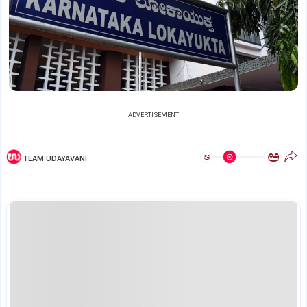
ADVERTISEMENT
ಅ
ಅ
TEAM UDAYAVANI