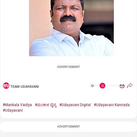
ADVERTISEMENT
ಅ
ಅ
TEAM UDAYAVANI
#Mankala Vaidya
#ಮಂಕಾಳ ವೈದ್ಯ
#Udayavani Digital
#Udayavani Kannada
#Udayavani
ADVERTISEMENT