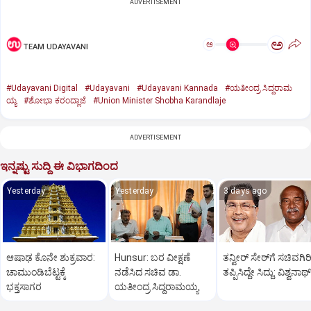
ADVERTISEMENT
ಅ
ಅ
TEAM UDAYAVANI
#Udayavani Digital
#Udayavani
#Udayavani Kannada
#ಯತೀಂದ್ರ ಸಿದ್ದರಾಮ
ಯ್ಯ
#ಶೋಭಾ ಕರಂದ್ಲಾಜೆ
#Union Minister Shobha Karandlaje
ADVERTISEMENT
ಇನ್ನಷ್ಟು ಸುದ್ದಿ ಈ ವಿಭಾಗದಿಂದ
Yesterday
Yesterday
3 days ago
ಆಷಾಢ ಕೊನೇ ಶುಕ್ರವಾರ:
Hunsur: ಬರ ವೀಕ್ಷಣೆ
ತನ್ವೀರ್‌ ಸೇಠ್‌ಗೆ ಸಚಿವಗಿರ
ಚಾಮುಂಡಿಬೆಟ್ಟಕ್ಕೆ
ನಡೆಸಿದ ಸಚಿವ ಡಾ.
ತಪ್ಪಿಸಿದ್ದೇ ಸಿದ್ದು: ವಿಶ್ವನಾಥ್
ಭಕ್ತಸಾಗರ
ಯತೀಂದ್ರ ಸಿದ್ದರಾಮಯ್ಯ