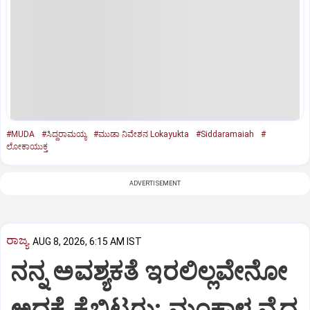
#MUDA
#ಸಿದ್ದರಾಮಯ್ಯ
#ಮುಡಾ ನಿವೇಶನ Lokayukta
#Siddaramaiah
#
ಲೋಕಾಯುಕ್ತ
ADVERTISEMENT
ರಾಜ್ಯ
AUG 8, 2026, 6:15 AM IST
ನನ್ನ ಅವಶ್ಯಕತೆ ಇರಲಿಲ್ಲವೇನೋ
ಅದಕ್ಕೆ ಕೈಬಿಟ್ಟರು: ಮಂಕಾಳ ವೈದ್ಯ