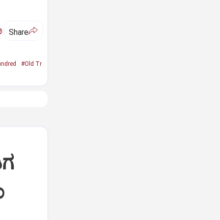
ಅ
Share
ndred
#Old Tr
ಿಗ
ಂ