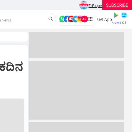
SUBSCRIBE
E-Paper
Get App
h News
Android
iOS
ಏಕದಿನ