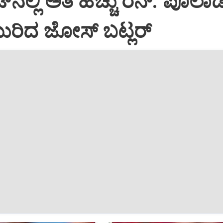
ೆಟ್‌ನಲ್ಲಿ ಅತಿ ಹೆಚ್ಚು ರನ್: ಪೊಲಾರ
ುರಿದ ಜೋಸ್ ಬಟ್ಲರ್