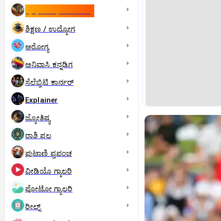
ಇಸ್ರೇಲ್- ಇರಾನ್‌ ಯುದ್ಧ
ಶಿಕ್ಷಣ / ಉದ್ಯೋಗ
ಆರೋಗ್ಯ
ಅನಿವಾಸಿ ಕನ್ನಡಿಗ
ಸೆಲೆಬ್ರಿಟಿ ಕಾರ್ನರ್‌
Explainer
ಜ್ಯೋತಿಷ್ಯ
ರಾಶಿ ಫಲ
ಪುಟಾಣಿ ಪ್ರಪಂಚ
ವೀಡಿಯೊ ಗ್ಯಾಲರಿ
ಫೋಟೋ ಗ್ಯಾಲರಿ
ರೀಲ್ಸ್