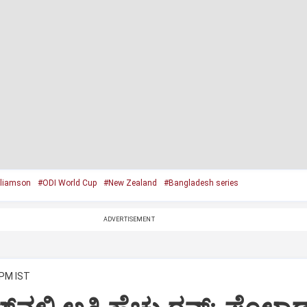
lliamson
#ODI World Cup
#New Zealand
#Bangladesh series
ADVERTISEMENT
 PM IST