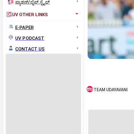
ಫ್ಯಾಶನ್/ಲೈಫ್‌ ಸ್ಟೈಲ್
UV OTHER LINKS
E-PAPER
UV PODCAST
CONTACT US
TEAM UDAYAVANI