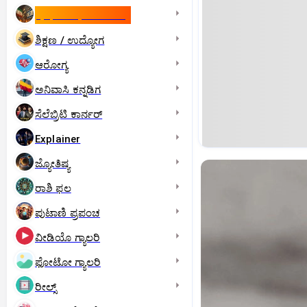
ಇಸ್ರೇಲ್- ಇರಾನ್‌ ಯುದ್ಧ
ಶಿಕ್ಷಣ / ಉದ್ಯೋಗ
ಆರೋಗ್ಯ
ಅನಿವಾಸಿ ಕನ್ನಡಿಗ
ಸೆಲೆಬ್ರಿಟಿ ಕಾರ್ನರ್‌
Explainer
ಜ್ಯೋತಿಷ್ಯ
ರಾಶಿ ಫಲ
ಪುಟಾಣಿ ಪ್ರಪಂಚ
ವೀಡಿಯೊ ಗ್ಯಾಲರಿ
ಫೋಟೋ ಗ್ಯಾಲರಿ
ರೀಲ್ಸ್