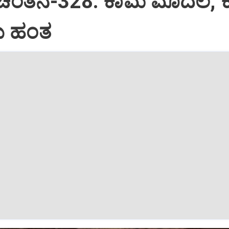
 ಚಿಂತನೆ-328: ಕಾಮ ಮೊದಲ, 
 ಹಂತ