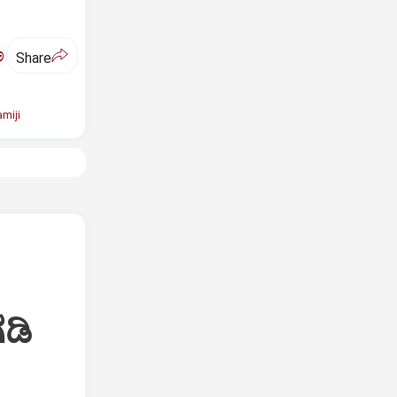
ಅ
Share
miji
ಡಿ