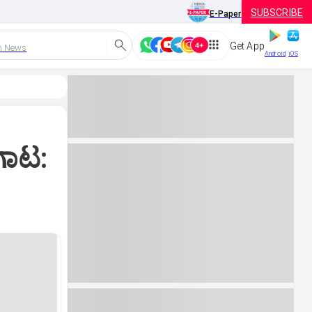
SUBSCRIBE
E-Paper
Get App
h News
Android
iOS
ಗಾಟ: