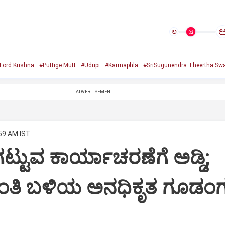
ಅ
Lord Krishna
#Puttige Mutt
#Udupi
#Karmaphla
#SriSugunendra Theertha Swa
ADVERTISEMENT
:59 AM IST
ಟ್ಟುವ ಕಾರ್ಯಾಚರಣೆಗೆ ಅಡ್ಡಿ;
ಂತಿ ಬಳಿಯ ಅನಧಿಕೃತ ಗೂಡಂಗ