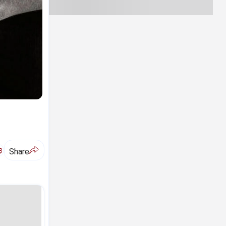
ಅ
Share