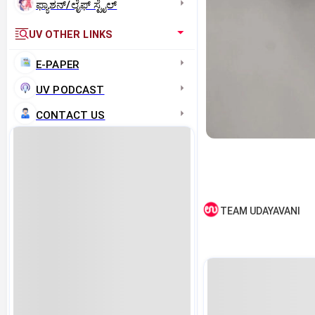
ಫ್ಯಾಶನ್/ಲೈಫ್‌ ಸ್ಟೈಲ್
UV OTHER LINKS
E-PAPER
UV PODCAST
CONTACT US
TEAM UDAYAVANI