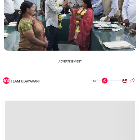
ADVERTISEMENT
ಅ
ಅ
TEAM UDAYAVANI