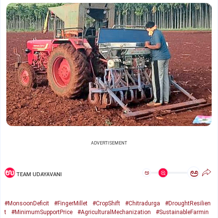
ADVERTISEMENT
ಅ
ಅ
TEAM UDAYAVANI
#MonsoonDeficit
#FingerMillet
#CropShift
#Chitradurga
#DroughtResilien
t
#MinimumSupportPrice
#AgriculturalMechanization
#SustainableFarmin