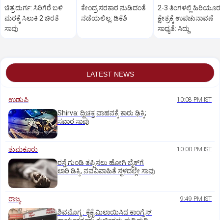
ಚಿತ್ರದುರ್ಗ: ಸಿರಿಗೆರೆ ಬಳಿ
ಕೇಂದ್ರ ಸರಕಾರ ನುಡಿದಂತೆ
2-3 ತಿಂಗಳಲ್ಲಿ ಹಿರಿಯೂರ
ಮರಕ್ಕೆ ಸಿಲುಕಿ 2 ಚಿರತೆ
ನಡೆಯಲಿಲ್ಲ: ಡಿಕೆಶಿ
ಕ್ಷೇತ್ರಕ್ಕೆ ಉಪಚುನಾವಣೆ
ಸಾವು
ಸಾಧ್ಯತೆ: ಸಿದ್ದು
LATEST NEWS
ಉಡುಪಿ
10:08 PM IST
Shirva: ದ್ವಿಚಕ್ರ ವಾಹನಕ್ಕೆ ಕಾರು ಢಿಕ್ಕಿ;
ಸವಾರ ಸಾವು
ತುಮಕೂರು
10:00 PM IST
ರಸ್ತೆ ಗುಂಡಿ ತಪ್ಪಿಸಲು ಹೋಗಿ ಬೈಕ್‌ಗೆ
ಲಾರಿ ಡಿಕ್ಕಿ, ನವವಿವಾಹಿತೆ ಸ್ಥಳದಲ್ಲೇ ಸಾವು
ರಾಜ್ಯ
9:49 PM IST
ಶಿವಮೊಗ್ಗ : ಕೈಕೈ ಮಿಲಾಯಿಸಿದ ಕಾಂಗ್ರೆಸ್