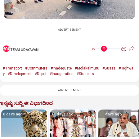
ADVERTISEMENT
ಅ
ಅ
TEAM UDAYAVANI
#Transport
#Commuters
#Inadequate
#Molakalmuru
#Buses
#Highwa
y
#Development
#Depot
#Inauguration
#Students.
ADVERTISEMENT
ಇನ್ನಷ್ಟು ಸುದ್ದಿ ಈ ವಿಭಾಗದಿಂದ
6 days ago
11 days ago
11 days ago