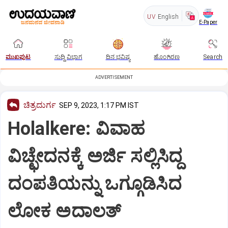
UV
English
E-Paper
ಮುಖಪುಟ
ಸುದ್ದಿ ವಿಭಾಗ
ದಿನ ಭವಿಷ್ಯ
ಹೊಂಗಿರಣ
Search
ADVERTISEMENT
ಚಿತ್ರದುರ್ಗ
SEP 9, 2023, 1:17 PM IST
Holalkere: ವಿವಾಹ
ವಿಚ್ಛೇದನಕ್ಕೆ ಅರ್ಜಿ ಸಲ್ಲಿಸಿದ್ದ
ದಂಪತಿಯನ್ನು ಒಗ್ಗೂಡಿಸಿದ
ಲೋಕ ಅದಾಲತ್