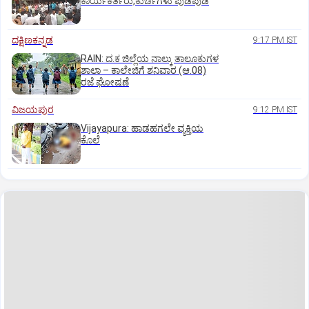
ಕಾರ್ಯಕರ್ತರು,ಕುರ್ಚಿಗಳು ಪುಡಿಪುಡಿ
ದಕ್ಷಿಣಕನ್ನಡ
9:17 PM IST
RAIN: ದ.ಕ ಜಿಲ್ಲೆಯ ನಾಲ್ಕು ತಾಲೂಕುಗಳ
ಶಾಲಾ – ಕಾಲೇಜಿಗೆ ಶನಿವಾರ (ಆ.08)
ರಜೆ ಘೋಷಣೆ
ವಿಜಯಪುರ
9:12 PM IST
Vijayapura: ಹಾಡಹಗಲೇ ವ್ಯಕ್ತಿಯ
ಕೊಲೆ