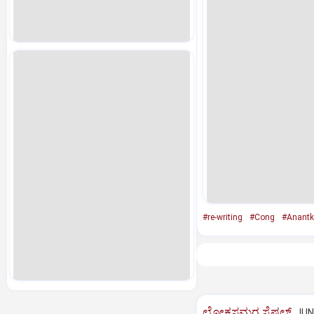
#re-writing
#Cong
#Anantk
ಲೋಕಸಮರ ಸ್ಪೆಷಲ್‌
JUN 