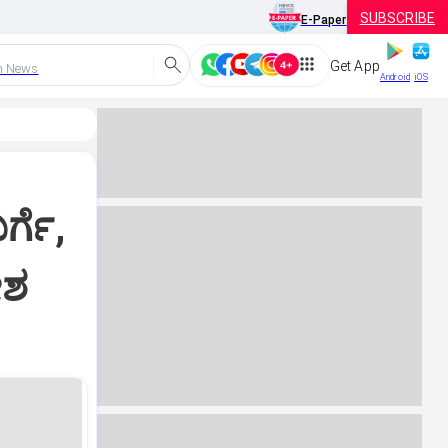
SUBSCRIBE
E-Paper
Get App
h News
Android
iOS
್ಗೆ,
ೋಶ