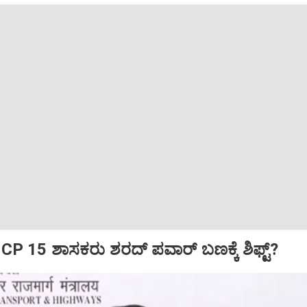
CP 15 ಶಾಸಕರು ಶರದ್‌ ಪವಾರ್‌ ಬಣಕ್ಕೆ ಶಿಫ್ಟ್?