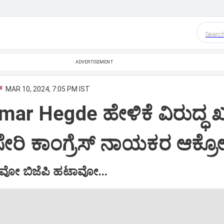
Searc
ADVERTISEMENT
‌
MAR 10, 2024, 7:05 PM IST
ar Hegde ಹೇಳಿಕೆ ವಿರುದ್ಧ ಖರ
ೇರಿ ಕಾಂಗ್ರೆಸ್ ನಾಯಕರ ಆಕ್ರ
ವೋ ಬಿಜೆಪಿ ಹಟಾವೋ...