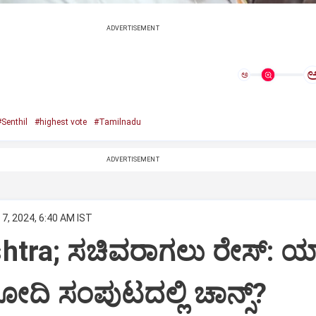
ADVERTISEMENT
ಅ
Senthil
#highest vote
#Tamilnadu
ADVERTISEMENT
7, 2024, 6:40 AM IST
tra; ಸಚಿವರಾಗಲು ರೇಸ್‌: ಯಾ
ೋದಿ ಸಂಪುಟದಲ್ಲಿ ಚಾನ್ಸ್‌?