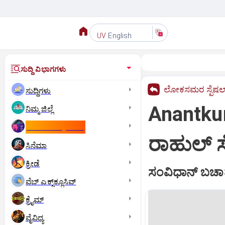
English
UV
ಸುದ್ದಿ ವಿಭಾಗಗಳು
ಲೋಕಸಮರ ಸ್ಪೆಷಲ್
ಸುದ್ದಿಗಳು
Anantkum
ನಿಮ್ಮ ಜಿಲ್ಲೆ
ಕಾಮನ್‌ ವೆಲ್ತ್‌ ಗೇಮ್ಸ್‌
ರಾಹುಲ್ ಸ
ಸಿನೆಮಾ
ಕ್ರೀಡೆ
ಸಂವಿಧಾನ್ ಬಚಾ
ವೆಬ್ ಎಕ್ಸ್‌ಕ್ಲೂಸಿವ್
ಕ್ರೈಮ್
ವೈವಿಧ್ಯ