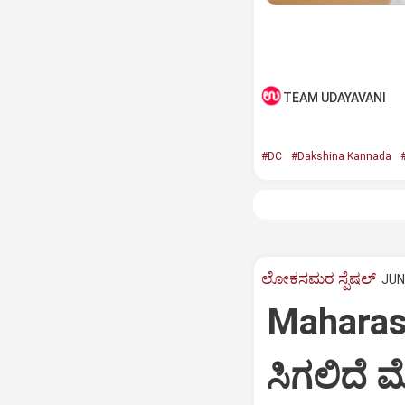
TEAM UDAYAVANI
#DC
#Dakshina Kannada
#
ಲೋಕಸಮರ ಸ್ಪೆಷಲ್‌
JUN 
Maharash
ಸಿಗಲಿದೆ ಮ