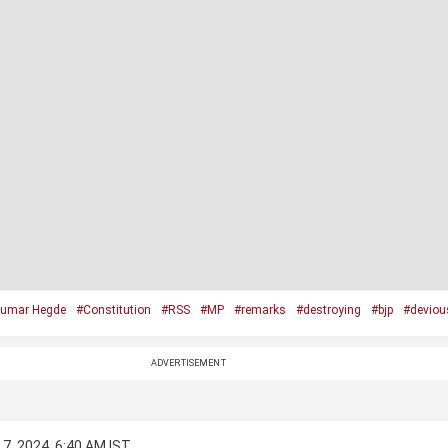
umar Hegde
#Constitution
#RSS
#MP
#remarks
#destroying
#bjp
#deviou
ADVERTISEMENT
7, 2024, 6:40 AM IST