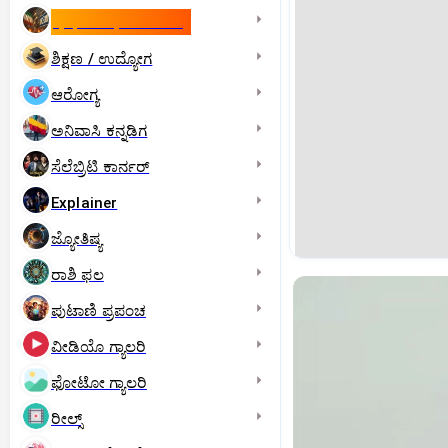
ಇಸ್ರೇಲ್- ಇರಾನ್‌ ಯುದ್ಧ
ಶಿಕ್ಷಣ / ಉದ್ಯೋಗ
ಆರೋಗ್ಯ
ಅನಿವಾಸಿ ಕನ್ನಡಿಗ
ಸೆಲೆಬ್ರಿಟಿ ಕಾರ್ನರ್‌
Explainer
ಜ್ಯೋತಿಷ್ಯ
ರಾಶಿ ಫಲ
ಪುಟಾಣಿ ಪ್ರಪಂಚ
ವೀಡಿಯೊ ಗ್ಯಾಲರಿ
ಫೋಟೋ ಗ್ಯಾಲರಿ
ರೀಲ್ಸ್