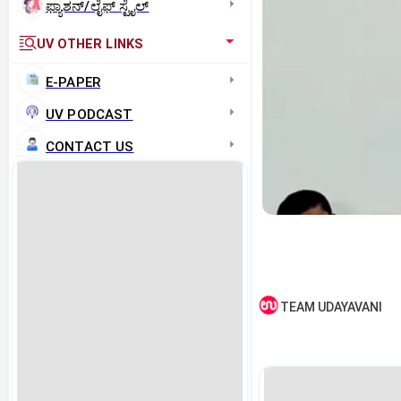
ಫ್ಯಾಶನ್/ಲೈಫ್‌ ಸ್ಟೈಲ್
UV OTHER LINKS
E-PAPER
UV PODCAST
CONTACT US
TEAM UDAYAVANI